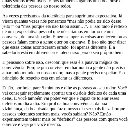
quais somos irredutíveis. E nós também sugamos uma boa dose da
tolerência das pessoas ao nosso redor.
As vezes precisamos da tolerância para suprir uma expectativa. Já
viram quantas vezes nós pensamos “mas não podia ter sido desse
jeito?” ou “mas porque ela não falou assim…”. E isso tudo é reflexo
de uma expectativa pessoal que nós criamos em torno de uma
conversa, de uma situação. E nem sempre as coisas acontecem ou as
pessoas falam como a gente quer ou esperava. E isso não quer dizer
que essas coisas aconteceram errado, foi apenas diferente. E a
sabedoria está em diferenciar e tolerar isso para o seu próprio bem.
E pensando sobre isso, descobri que essa é a palavra mágica da
convivência. Porque pra conviver em harmonia a gente não precisa
amar todo mundo ao nosso redor, mas a gente precisa respeitar. E o
princípio do respeito está em tolerar as diferenças.
Então, por hoje, pare 5 minutos e olhe as pessoas ao seu redor. Você
vai conseguir rapidamente apontar um ou dois defeitos de cada uma
delas. E você também vai poder ver que é capaz de tolerar esses
defeitos no dia a dia. Em prol da boa convivência, da boa
vizinhança, da boa risada que faz o nosso dia ser mais feliz. Porque
pessoas tolerantes sorriem mais, vocês sabiam? Não? Então
experimentem tolerar mais os “defeitos” das pessoas com quem você
convive e veja por você mesmo.