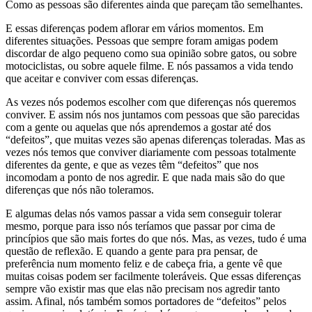
Como as pessoas são diferentes ainda que pareçam tão semelhantes.
E essas diferenças podem aflorar em vários momentos. Em
diferentes situações. Pessoas que sempre foram amigas podem
discordar de algo pequeno como sua opinião sobre gatos, ou sobre
motociclistas, ou sobre aquele filme. E nós passamos a vida tendo
que aceitar e conviver com essas diferenças.
As vezes nós podemos escolher com que diferenças nós queremos
conviver. E assim nós nos juntamos com pessoas que são parecidas
com a gente ou aquelas que nós aprendemos a gostar até dos
“defeitos”, que muitas vezes são apenas diferenças toleradas. Mas as
vezes nós temos que conviver diariamente com pessoas totalmente
diferentes da gente, e que as vezes têm “defeitos” que nos
incomodam a ponto de nos agredir. E que nada mais são do que
diferenças que nós não toleramos.
E algumas delas nós vamos passar a vida sem conseguir tolerar
mesmo, porque para isso nós teríamos que passar por cima de
princípios que são mais fortes do que nós. Mas, as vezes, tudo é uma
questão de reflexão. E quando a gente para pra pensar, de
preferência num momento feliz e de cabeça fria, a gente vê que
muitas coisas podem ser facilmente toleráveis. Que essas diferenças
sempre vão existir mas que elas não precisam nos agredir tanto
assim. Afinal, nós também somos portadores de “defeitos” pelos