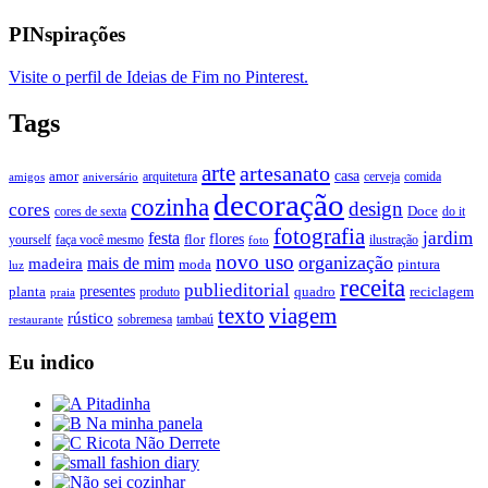
PINspirações
Visite o perfil de Ideias de Fim no Pinterest.
Tags
arte
artesanato
casa
amor
arquitetura
cerveja
comida
amigos
aniversário
decoração
cozinha
design
cores
Doce
cores de sexta
do it
fotografia
jardim
festa
flores
faça você mesmo
flor
ilustração
yourself
foto
novo uso
organização
mais de mim
madeira
moda
pintura
luz
receita
publieditorial
presentes
planta
quadro
produto
reciclagem
praia
texto
viagem
rústico
tambaú
restaurante
sobremesa
Eu indico