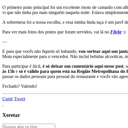
O primeiro prato principal foi um excelente risoto de camarão com a
vi que não tinha pra mais ninguém naquela noite. Estava simplesment
A sobremesa foi a nossa escolha, e essa minha linda taça é um pavê 
Para ver mais fotos dos pratos que foram servidos, vai lá no
Flickr
:)
—
E para que vocês não fiquem só babando,
vou sortear aqui um jan
Mota especialmente para o vencedor. Não incluí bebidas alcoolicas, ma
Para participar é fácil,
é só deixar um comentário aqui nesse post
, 
às 15h
e
só é válido para quem está na Região Metropolitana do R
passar os dados pessoais para pessoal do restaurante e vocês vão age
Fechado? Valendo!
Curtir
Tweet
Xeretar