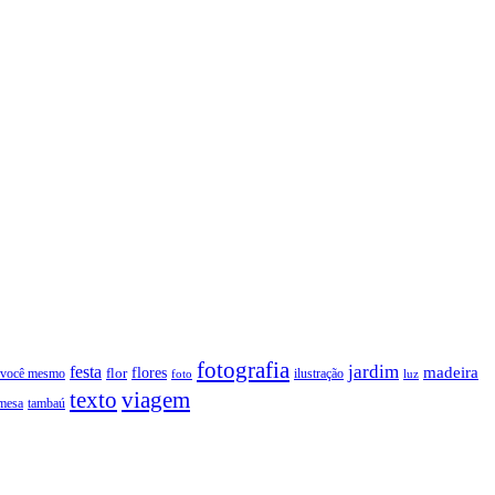
fotografia
jardim
festa
flores
madeira
 você mesmo
flor
ilustração
foto
luz
texto
viagem
tambaú
mesa