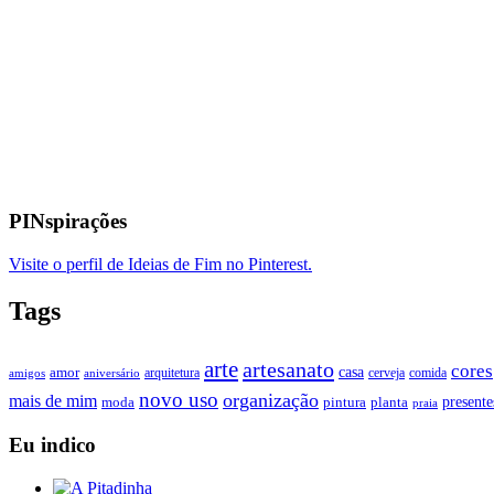
PINspirações
Visite o perfil de Ideias de Fim no Pinterest.
Tags
arte
artesanato
cores
casa
amor
arquitetura
cerveja
comida
amigos
aniversário
novo uso
organização
mais de mim
presente
moda
pintura
planta
praia
Eu indico