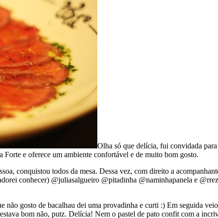
Olha só que delícia, fui convidada pa
a Forte e oferece um ambiente confortável e de muito bom gosto.
soa, conquistou todos da mesa. Dessa vez, com direito a acompanhant
e adorei conhecer) @juliasalgueiro @pitadinha @naminhapanela e @rr
não gosto de bacalhau dei uma provadinha e curti :) Em seguida veio o 
stava bom não, putz. Delícia! Nem o pastel de pato confit com a incrive