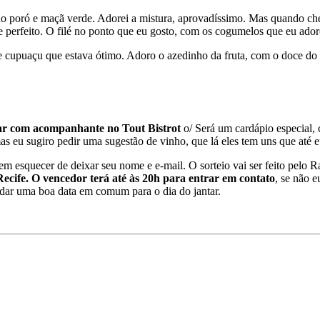
lho poró e maçã verde. Adorei a mistura, aprovadíssimo. Mas quando c
e perfeito. O filé no ponto que eu gosto, com os cogumelos que eu ado
de cupuaçu que estava ótimo. Adoro o azedinho da fruta, com o doce do
tar com acompanhante no Tout Bistrot
o/ Será um cardápio especial, 
s eu sugiro pedir uma sugestão de vinho, que lá eles tem uns que até eu
sem esquecer de deixar seu nome e e-mail. O sorteio vai ser feito pel
ecife.
O
vencedor terá até às 20h para entrar em contato
, se não 
ndar uma boa data em comum para o dia do jantar.