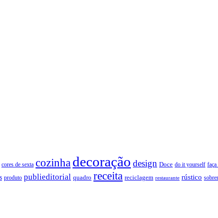
decoração
cozinha
design
Doce
cores de sexta
faça
do it yourself
receita
publieditorial
rústico
s
quadro
produto
reciclagem
restaurante
sobre