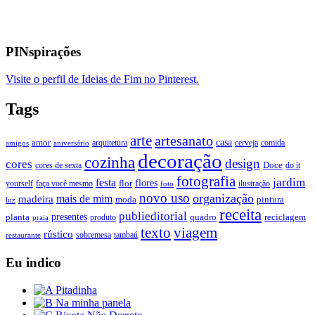
PINspirações
Visite o perfil de Ideias de Fim no Pinterest.
Tags
arte
artesanato
casa
amor
arquitetura
cerveja
comida
amigos
aniversário
decoração
cozinha
design
cores
Doce
cores de sexta
do it
fotografia
jardim
festa
flores
faça você mesmo
flor
ilustração
yourself
foto
novo uso
organização
mais de mim
madeira
moda
pintura
luz
receita
publieditorial
presentes
planta
quadro
produto
reciclagem
praia
texto
viagem
rústico
tambaú
restaurante
sobremesa
Eu indico