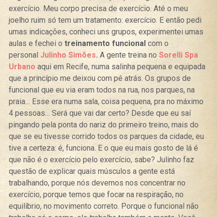
exercício. Meu corpo precisa de exercício. Até o meu
joelho ruim só tem um tratamento: exercício. E então pedi
umas indicações, conheci uns grupos, experimentei umas
aulas e fechei o
treinamento funcional
com o
personal
Julinho Simões
.
A gente treina no
Sorelli Spa
Urbano
aqui em Recife, numa salinha pequena e equipada
que a princípio me deixou com pé atrás. Os grupos de
funcional que eu via eram todos na rua, nos parques, na
praia… Esse era numa sala, coisa pequena, pra no máximo
4 pessoas… Será que vai dar certo? Desde que eu saí
pingando pela ponta do nariz do primeiro treino, mais do
que se eu tivesse corrido todos os parques da cidade, eu
tive a certeza: é, funciona. E o que eu mais gosto de lá é
que não é o exercício pelo exercício, sabe? Julinho faz
questão de explicar quais músculos a gente está
trabalhando, porque nós devemos nos concentrar no
exercício, porque temos que focar na respiração, no
equilíbrio, no movimento correto. Porque o funcional não