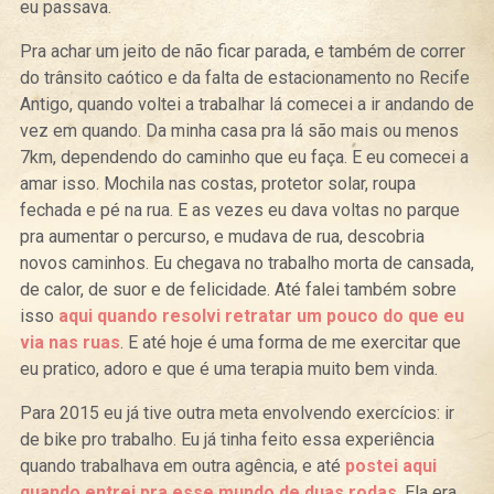
eu passava.
Pra achar um jeito de não ficar parada, e também de correr
do trânsito caótico e da falta de estacionamento no Recife
Antigo, quando voltei a trabalhar lá comecei a ir andando de
vez em quando. Da minha casa pra lá são mais ou menos
7km, dependendo do caminho que eu faça. E eu comecei a
amar isso. Mochila nas costas, protetor solar, roupa
fechada e pé na rua. E as vezes eu dava voltas no parque
pra aumentar o percurso, e mudava de rua, descobria
novos caminhos. Eu chegava no trabalho morta de cansada,
de calor, de suor e de felicidade. Até falei também sobre
isso
aqui quando resolvi retratar um pouco do que eu
via nas ruas
. E até hoje é uma forma de me exercitar que
eu pratico, adoro e que é uma terapia muito bem vinda.
Para 2015 eu já tive outra meta envolvendo exercícios: ir
de bike pro trabalho. Eu já tinha feito essa experiência
quando trabalhava em outra agência, e até
postei aqui
quando entrei pra esse mundo de duas rodas
. Ela era