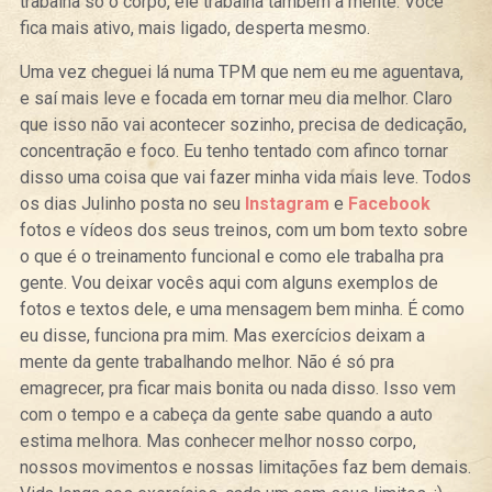
trabalha só o corpo, ele trabalha também a mente. Você
fica mais ativo, mais ligado, desperta mesmo.
Uma vez cheguei lá numa TPM que nem eu me aguentava,
e saí mais leve e focada em tornar meu dia melhor. Claro
que isso não vai acontecer sozinho, precisa de dedicação,
concentração e foco. Eu tenho tentado com afinco tornar
disso uma coisa que vai fazer minha vida mais leve. Todos
os dias Julinho posta no seu
Instagram
e
Facebook
fotos e vídeos dos seus treinos, com um bom texto sobre
o que é o treinamento funcional e como ele trabalha pra
gente. Vou deixar vocês aqui com alguns exemplos de
fotos e textos dele, e uma mensagem bem minha. É como
eu disse, funciona pra mim. Mas exercícios deixam a
mente da gente trabalhando melhor. Não é só pra
emagrecer, pra ficar mais bonita ou nada disso. Isso vem
com o tempo e a cabeça da gente sabe quando a auto
estima melhora. Mas conhecer melhor nosso corpo,
nossos movimentos e nossas limitações faz bem demais.