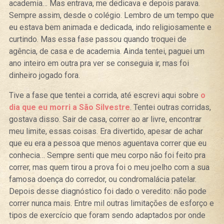
academia… Mas entrava, me dedicava e depois parava.
Sempre assim, desde o colégio. Lembro de um tempo que
eu estava bem animada e dedicada, indo religiosamente e
curtindo. Mas essa fase passou quando troquei de
agência, de casa e de academia. Ainda tentei, paguei um
ano inteiro em outra pra ver se conseguia ir, mas foi
dinheiro jogado fora.
Tive a fase que tentei a corrida, até escrevi aqui sobre
o
dia que eu morri a São Silvestre
. Tentei outras corridas,
gostava disso. Sair de casa, correr ao ar livre, encontrar
meu limite, essas coisas. Era divertido, apesar de achar
que eu era a pessoa que menos aguentava correr que eu
conhecia… Sempre senti que meu corpo não foi feito pra
correr, mas quem tirou a prova foi o meu joelho com a sua
famosa doença do corredor, ou condromalácia patelar.
Depois desse diagnóstico foi dado o veredito: não pode
correr nunca mais. Entre mil outras limitações de esforço e
tipos de exercício que foram sendo adaptados por onde