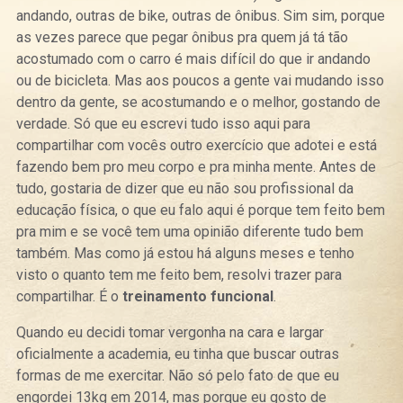
andando, outras de bike, outras de ônibus. Sim sim, porque
as vezes parece que pegar ônibus pra quem já tá tão
acostumado com o carro é mais difícil do que ir andando
ou de bicicleta. Mas aos poucos a gente vai mudando isso
dentro da gente, se acostumando e o melhor, gostando de
verdade. Só que eu escrevi tudo isso aqui para
compartilhar com vocês outro exercício que adotei e está
fazendo bem pro meu corpo e pra minha mente. Antes de
tudo, gostaria de dizer que eu não sou profissional da
educação física, o que eu falo aqui é porque tem feito bem
pra mim e se você tem uma opinião diferente tudo bem
também. Mas como já estou há alguns meses e tenho
visto o quanto tem me feito bem, resolvi trazer para
compartilhar. É o
treinamento funcional
.
Quando eu decidi tomar vergonha na cara e largar
oficialmente a academia, eu tinha que buscar outras
formas de me exercitar. Não só pelo fato de que eu
engordei 13kg em 2014, mas porque eu gosto de