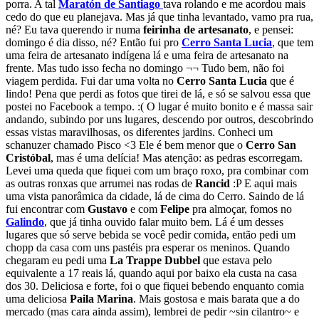
porra. A tal
Maratón de Santiago
tava rolando e me acordou mais
cedo do que eu planejava. Mas já que tinha levantado, vamo pra rua,
né? Eu tava querendo ir numa
feirinha de artesanato
, e pensei:
domingo é dia disso, né? Então fui pro
Cerro Santa Lucia
, que tem
uma feira de artesanato indígena lá e uma feira de artesanato na
frente. Mas tudo isso fecha no domingo ¬¬ Tudo bem, não foi
viagem perdida. Fui dar uma volta no
Cerro Santa Lucia
que é
lindo! Pena que perdi as fotos que tirei de lá, e só se salvou essa que
postei no Facebook a tempo. :(
O lugar é muito bonito e é massa sair
andando, subindo por uns lugares, descendo por outros, descobrindo
essas vistas maravilhosas, os diferentes jardins. Conheci um
schanuzer chamado Pisco <3 Ele é bem menor que o
Cerro San
Cristóbal
, mas é uma delícia! Mas atenção: as pedras escorregam.
Levei uma queda que fiquei com um braço roxo, pra combinar com
as outras ronxas que arrumei nas rodas de
Rancid
:P E aqui mais
uma vista panorâmica da cidade, lá de cima do Cerro.
Saindo de lá
fui encontrar com
Gustavo
e com
Felipe
pra almoçar, fomos no
Galindo
, que já tinha ouvido falar muito bem. Lá é um desses
lugares que só serve bebida se você pedir comida, então pedi um
chopp da casa com uns pastéis pra esperar os meninos. Quando
chegaram eu pedi uma
La Trappe Dubbel
que estava pelo
equivalente a 17 reais lá, quando aqui por baixo ela custa na casa
dos 30. Deliciosa e forte, foi o que fiquei bebendo enquanto comia
uma deliciosa
Paila Marina
. Mais gostosa e mais barata que a do
mercado (mas cara ainda assim), lembrei de pedir ~sin cilantro~ e