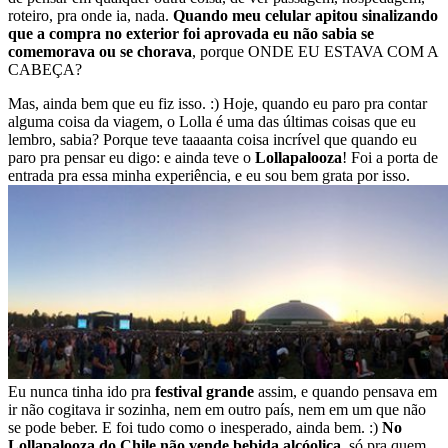
roteiro, pra onde ia, nada.
Quando meu celular apitou sinalizando
que a compra no exterior foi aprovada eu não sabia se
comemorava ou se chorava
, porque ONDE EU ESTAVA COM A
CABEÇA?
Mas, ainda bem que eu fiz isso. :) Hoje, quando eu paro pra contar
alguma coisa da viagem, o Lolla é uma das últimas coisas que eu
lembro, sabia? Porque teve taaaanta coisa incrível que quando eu
paro pra pensar eu digo: e ainda teve o
Lollapalooza
! Foi a porta de
entrada pra essa minha experiência, e eu sou bem grata por isso.
Eu nunca tinha ido pra
festival grande
assim, e quando pensava em
ir não cogitava ir sozinha, nem em outro país, nem em um que não
se pode beber. E foi tudo como o inesperado, ainda bem. :)
No
Lollapalooza do Chile não vende bebida alcóolica
, só pra quem