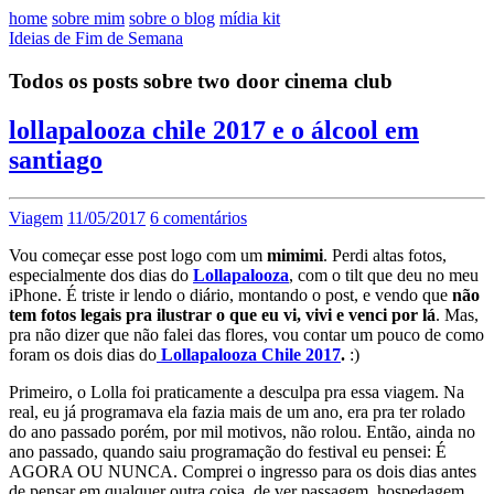
home
sobre mim
sobre o blog
mídia kit
Ideias de Fim de Semana
Todos os posts sobre two door cinema club
lollapalooza chile 2017 e o álcool em
santiago
Viagem
11/05/2017
6 comentários
Vou começar esse post logo com um
mimimi
. Perdi altas fotos,
especialmente dos dias do
Lollapalooza
, com o tilt que deu no meu
iPhone. É triste ir lendo o diário, montando o post, e vendo que
não
tem fotos legais pra ilustrar o que eu vi, vivi e venci por lá
. Mas,
pra não dizer que não falei das flores, vou contar um pouco de como
foram os dois dias do
Lollapalooza Chile 2017
.
:)
Primeiro, o Lolla foi praticamente a desculpa pra essa viagem. Na
real, eu já programava ela fazia mais de um ano, era pra ter rolado
do ano passado porém, por mil motivos, não rolou. Então, ainda no
ano passado, quando saiu programação do festival eu pensei: É
AGORA OU NUNCA. Comprei o ingresso para os dois dias antes
de pensar em qualquer outra coisa, de ver passagem, hospedagem,