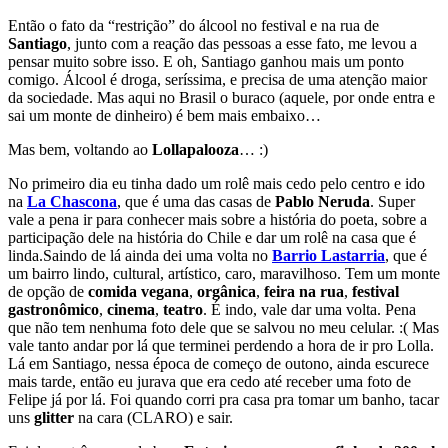
Então o fato da “restrição” do álcool no festival e na rua de
Santiago
, junto com a reação das pessoas a esse fato, me levou a
pensar muito sobre isso. E oh, Santiago ganhou mais um ponto
comigo. Álcool é droga, seríssima, e precisa de uma atenção maior
da sociedade. Mas aqui no Brasil o buraco (aquele, por onde entra e
sai um monte de dinheiro) é bem mais embaixo…
Mas bem, voltando ao
Lollapalooza
… :)
No primeiro dia eu tinha dado um rolê mais cedo pelo centro e ido
na
La Chascona
, que é uma das casas de
Pablo Neruda
. Super
vale a pena ir para conhecer mais sobre a história do poeta, sobre a
participação dele na história do Chile e dar um rolê na casa que é
linda.
Saindo de lá ainda dei uma volta no
Barrio Lastarria
, que é
um bairro lindo, cultural, artístico, caro, maravilhoso. Tem um monte
de opção de
comida vegana
,
orgânica
,
feira na rua
,
festival
gastronômico
,
cinema
,
teatro
. É indo, vale dar uma volta. Pena
que não tem nenhuma foto dele que se salvou no meu celular. :( Mas
vale tanto andar por lá que terminei perdendo a hora de ir pro Lolla.
Lá em Santiago, nessa época de começo de outono, ainda escurece
mais tarde, então eu jurava que era cedo até receber uma foto de
Felipe já por lá. Foi quando corri pra casa pra tomar um banho, tacar
uns
glitter
na cara (CLARO) e sair.