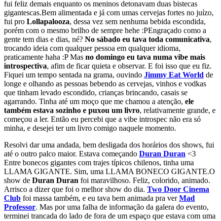
fui feliz demais enquanto os meninos detonavam duas bistecas
gigantescas.
Bem alimentada e já com umas cervejas fortes no juízo,
fui pro
Lollapalooza
, dessa vez sem nenhuma bebida escondida,
porém com o mesmo brilho de sempre hehe :P
Engraçado como a
gente tem dias e dias, né?
No sábado eu tava toda comunicativa
,
trocando ideia com qualquer pessoa em qualquer idioma,
praticamente haha :P Mas
no domingo eu tava numa vibe mais
introspectiva
, afim de ficar quieta e observar. E foi isso que eu fiz.
Fiquei um tempo sentada na grama, ouvindo
Jimmy Eat World
de
longe e olhando as pessoas bebendo as cervejas, vinhos e vodkas
que tinham levado escondido, crianças brincando, casais se
agarrando. Tinha até um moço que me chamou a atenção,
ele
também estava sozinho e puxou um livro
, relativamente grande, e
começou a ler. Então eu percebi que a vibe introspec não era só
minha, e desejei ter um livro comigo naquele momento.
Resolvi dar uma andada, bem desligada dos horários dos shows, fui
até o outro palco maior. Estava começando
Duran Duran
<3
Entre bonecos gigantes com trajes típicos chilenos, tinha uma
LLAMA GIGANTE. Sim, uma LLAMA BONECO GIGANTE.
O
show de
Duran Duran
foi maravilhoso. Feliz, colorido, animado.
Arrisco a dizer que foi o melhor show do dia.
Two Door Cinema
Club
foi massa também, e eu tava bem animada pra ver
Mad
Professor
. Mas por uma falha de informação da galera do evento,
terminei trancada do lado de fora de um espaço que estava com uma