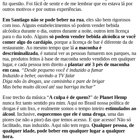
fiz questão. Foi fácil de sentir e de me lembrar que eu estava lá por
outros motivos e por outras experiências.
Em Santiago não se pode beber na rua
, eles são bem rigorosos
com isso. Alguns estabelecimentos só podem vender bebida
alcóolica durante o dia, outros durante a noite, outros tem licença
para o dia todo. Alguns
só podem vender bebida alcóolica se você
comer algo do cardápio
, porque a licença de bar é diferente da de
restaurante. Ao mesmo tempo que lá
a maconha é
descriminalizada
, é natural ver as pessoas fumarem nos parques, na
rua, produtos feitos à base de maconha sendo vendidos em qualquer
lugar, e cada pessoa tem direito a
plantar até 3 pés de maconha
em casa
.
“Desde pequeno você é induzido a fumar
Induzido a beber, ouvindo a TV falar
Diga não às drogas, use camisinha e pare de brigar
Mas beba muito álcool até sua barriga inchar”
Esse trecho da música “
A culpa é de quem?
” de
Planet Hemp
nunca fez tanto sentido pra mim. Aqui no Brasil nossa política de
drogas é um lixo, e realmente somos o tempo inteiro
estimulados ao
álcool
. Inclusive,
esquecemos que ele é uma droga
, uma das
piores (se não a pior) das que temos acesso. E que acesso! Não só
facilitado, mas induzido. Aqui não tem regra.
Qualquer pessoa, de
qualquer idade, pode beber em qualquer lugar a qualquer
hora.