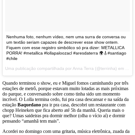
Nenhuma foto, nenhum vídeo, nem uma surra de conversa ou
um textão seriam capazes de descrever esse show ontem.
Fiquem com esse registro simbólico só pra dizer: METALLICA
PORRA! #metallica #lollapaloozacl #aresdaterra 🌍🎸#santiago
#chile
Uma publicação compartilhada por Anna Terra (@terrinha) em
Abr 
Quando terminou o show, eu e Miguel fomos caminhando por três
estações de metrô, porque estavam muito lotadas as mais próximas
do parque, e conversando sobre como tinha sido um momento
incrível. O Lolla termina cedo, fui pra casa descansar e na saída da
estação
Baquedano
pra ir pra casa, descobri um restaurante com
chopp Heineken que fica aberto até 5h da manhã. Queria mais o
que? Umas saideiras pra dormir melhor (olha o vício aí) e dormir
pensando “amanhã tem mais”.
Acordei no domingo com uma gritaria, música eletrônica, zuada da