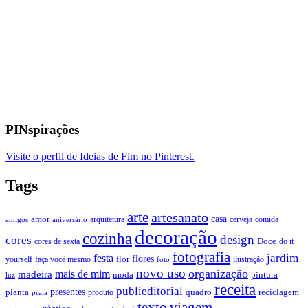
PINspirações
Visite o perfil de Ideias de Fim no Pinterest.
Tags
arte
artesanato
casa
amor
arquitetura
cerveja
comida
amigos
aniversário
decoração
cozinha
design
cores
Doce
cores de sexta
do it
fotografia
jardim
festa
flores
faça você mesmo
flor
ilustração
yourself
foto
novo uso
organização
mais de mim
madeira
moda
pintura
luz
receita
publieditorial
presentes
planta
quadro
produto
reciclagem
praia
texto
viagem