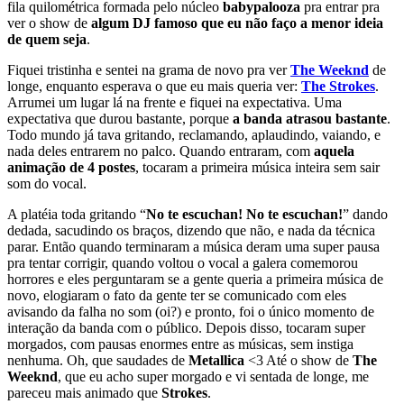
fila quilométrica formada pelo núcleo
babypalooza
pra entrar pra
ver o show de
algum DJ famoso que eu não faço a menor ideia
de quem seja
.
Fiquei tristinha e sentei na grama de novo pra ver
The Weeknd
de
longe, enquanto esperava o que eu mais queria ver:
The Strokes
.
Arrumei um lugar lá na frente e fiquei na expectativa. Uma
expectativa que durou bastante, porque
a banda atrasou bastante
.
Todo mundo já tava gritando, reclamando, aplaudindo, vaiando, e
nada deles entrarem no palco. Quando entraram, com
aquela
animação de 4 postes
, tocaram a primeira música inteira sem sair
som do vocal.
A platéia toda gritando “
No te escuchan! No te escuchan!
” dando
dedada, sacudindo os braços, dizendo que não, e nada da técnica
parar. Então quando terminaram a música deram uma super pausa
pra tentar corrigir, quando voltou o vocal a galera comemorou
horrores e eles perguntaram se a gente queria a primeira música de
novo, elogiaram o fato da gente ter se comunicado com eles
avisando da falha no som (oi?) e pronto, foi o único momento de
interação da banda com o público. Depois disso, tocaram super
morgados, com pausas enormes entre as músicas, sem instiga
nenhuma. Oh, que saudades de
Metallica
<3 Até o show de
The
Weeknd
, que eu acho super morgado e vi sentada de longe, me
pareceu mais animado que
Strokes
.