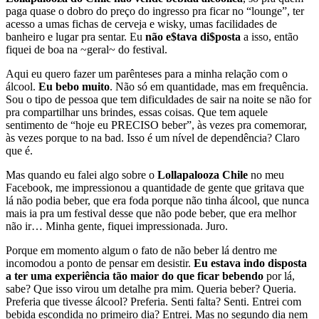
paga quase o dobro do preço do ingresso pra ficar no “lounge”, ter
acesso a umas fichas de cerveja e wisky, umas facilidades de
banheiro e lugar pra sentar. Eu
não e$tava di$posta
a isso, então
fiquei de boa na ~geral~ do festival.
Aqui eu quero fazer um parênteses para a minha relação com o
álcool.
Eu bebo muito
. Não só em quantidade, mas em frequência.
Sou o tipo de pessoa que tem dificuldades de sair na noite se não for
pra compartilhar uns brindes, essas coisas. Que tem aquele
sentimento de “hoje eu PRECISO beber”, às vezes pra comemorar,
às vezes porque to na bad. Isso é um nível de dependência? Claro
que é.
Mas quando eu falei algo sobre o
Lollapalooza Chile
no meu
Facebook, me impressionou a quantidade de gente que gritava que
lá não podia beber, que era foda porque não tinha álcool, que nunca
mais ia pra um festival desse que não pode beber, que era melhor
não ir… Minha gente, fiquei impressionada. Juro.
Porque em momento algum o fato de não beber lá dentro me
incomodou a ponto de pensar em desistir.
Eu estava indo disposta
a ter uma experiência tão maior do que ficar bebendo
por lá,
sabe? Que isso virou um detalhe pra mim. Queria beber? Queria.
Preferia que tivesse álcool? Preferia. Senti falta? Senti. Entrei com
bebida escondida no primeiro dia? Entrei. Mas no segundo dia nem