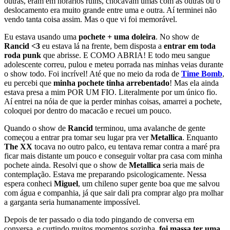
outras, eram em horários ruins, chocavam umas com as outras ou o
deslocamento era muito grande entre uma e outra. Aí terminei não
vendo tanta coisa assim. Mas o que vi foi memorável.
Eu estava usando uma
pochete + uma doleira
. No show de
Rancid <3
eu estava lá na frente, bem disposta a
entrar em toda
roda punk
que abrisse. E COMO ABRIA! E todo meu sangue
adolescente correu, pulou e meteu porrada nas minhas veias durante
o show todo. Foi incrível! Até que no meio da roda de
Time Bomb
,
eu percebi que
minha pochete tinha arrebentado
! Mas ela ainda
estava presa a mim POR UM FIO. Literalmente por um único fio.
Aí entrei na nóia de que ia perder minhas coisas, amarrei a pochete,
coloquei por dentro do macacão e recuei um pouco.
Quando o show de
Rancid
terminou, uma avalanche de gente
começou a entrar pra tomar seu lugar pra ver
Metallica
. Enquanto
The XX
tocava no outro palco, eu tentava remar contra a maré pra
ficar mais distante um pouco e conseguir voltar pra casa com minha
pochete ainda. Resolvi que o show de
Metallica
seria mais de
contemplação. Estava me preparando psicologicamente. Nessa
espera conheci
Miguel
, um chileno super gente boa que me salvou
com água e companhia, já que sair dali pra comprar algo pra molhar
a garganta seria humanamente impossível.
Depois de ter passado o dia todo pingando de conversa em
conversa, e curtindo muitos momentos sozinha,
foi massa ter uma