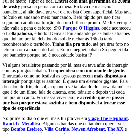
Fui de metrô, super de boa.
Entrei com uma garrafinha de 200ml
de wisky
presa na perna com a meia. Eu tava de macacão
pantalona, aí não dava pra ver e a revista é bem superficial. Mas tava
ridículo eu andando meio mancando. Bebi rápido pra não ficar
segurando aquilo na função, deu um brilho e pronto. Me fez ver que
não valia a pena o esforço. :P
O
Parque O’Higgins
, onde aconteceu
o
Lollapalooza
, é lindo! Demais! Fui andando pelas tantas atrações
que tinham por lá, debaixo do sol de rachar às 16h da tarde,
reconhecendo o território.
Tinha fila pra tudo
, até pra tirar foto no
letreiro com a marca do Lolla. Eu me neguei hahaha Só peguei fila
pra banheiro porque né, é necessidade básica :P
Vi alguns brasileiros passando por lá, mas eu tava afim de interagir
com os gringos hahaha.
Troquei ideia com um monte de gente
.
Engraçado como no festival as pessoas parecem
mais dispostas a
interagir
por qualquer assunto. É quase um elevador gigante. Fala
do calor, do frio, do sol, aí quando vê tá falando do show, da música
que é de um filme, fala de cinema, arte, trânsito e depois vai cada
um pra um canto. Foi massa viver isso, e
acredito que só passei
por isso porque estava sozinha e bem disponível a trocar esse
tipo de experiência
.
No primeiro dia o que eu mais fui pra ver era
Cage The Elephant
,
Rancid
e
Metallica
. Algumas bandas que eu também queria ver,
tipo
Bomba Estéreo
,
Villa Cariño
,
Newen Afrobeat
,
The XX
e