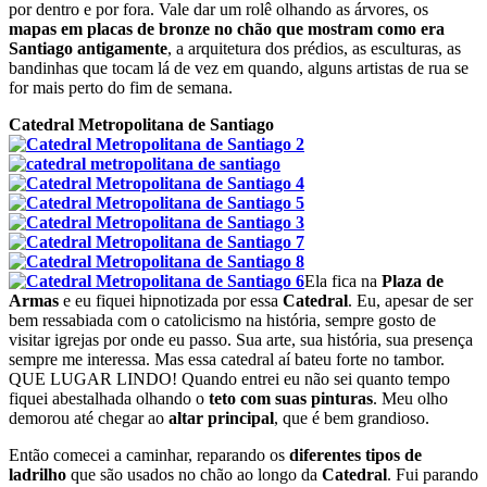
por dentro e por fora. Vale dar um rolê olhando as árvores, os
mapas em placas de bronze no chão que mostram como era
Santiago antigamente
, a arquitetura dos prédios, as esculturas, as
bandinhas que tocam lá de vez em quando, alguns artistas de rua se
for mais perto do fim de semana.
Catedral Metropolitana de Santiago
Ela fica na
Plaza de
Armas
e eu fiquei hipnotizada por essa
Catedral
. Eu, apesar de ser
bem ressabiada com o catolicismo na história, sempre gosto de
visitar igrejas por onde eu passo. Sua arte, sua história, sua presença
sempre me interessa. Mas essa catedral aí bateu forte no tambor.
QUE LUGAR LINDO! Quando entrei eu não sei quanto tempo
fiquei abestalhada olhando o
teto com suas pinturas
. Meu olho
demorou até chegar ao
altar principal
, que é bem grandioso.
Então comecei a caminhar, reparando os
diferentes tipos de
ladrilho
que são usados no chão ao longo da
Catedral
. Fui parando