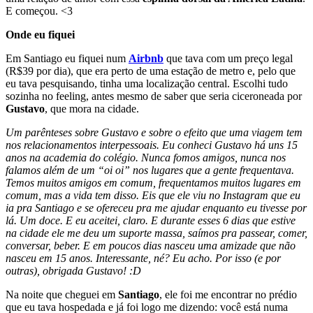
E começou. <3
Onde eu fiquei
Em Santiago eu fiquei num
Airbnb
que tava com um preço legal
(R$39 por dia), que era perto de uma estação de metro e, pelo que
eu tava pesquisando, tinha uma localização central. Escolhi tudo
sozinha no feeling, antes mesmo de saber que seria ciceroneada por
Gustavo
, que mora na cidade.
Um parênteses sobre Gustavo e sobre o efeito que uma viagem tem
nos relacionamentos interpessoais. Eu conheci Gustavo há uns 15
anos na academia do colégio. Nunca fomos amigos, nunca nos
falamos além de um “oi oi” nos lugares que a gente frequentava.
Temos muitos amigos em comum, frequentamos muitos lugares em
comum, mas a vida tem disso. Eis que ele viu no Instagram que eu
ia pra Santiago e se ofereceu pra me ajudar enquanto eu tivesse por
lá. Um doce. E eu aceitei, claro. E durante esses 6 dias que estive
na cidade ele me deu um suporte massa, saímos pra passear, comer,
conversar, beber. E em poucos dias nasceu uma amizade que não
nasceu em 15 anos. Interessante, né? Eu acho. Por isso (e por
outras), obrigada Gustavo! :D
Na noite que cheguei em
Santiago
, ele foi me encontrar no prédio
que eu tava hospedada e já foi logo me dizendo: você está numa