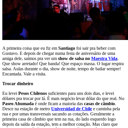
A primeira coisa que eu fiz em
Santiago
foi sair pra beber com
Gustavo. E depois de chegar numa festa de aniversário de uma
amiga dele, saímos pra ver um
show de salsa no
Maestra Vida
.
Que show arretado! Que banda! Que espaço massa. O lugar respira
salsa. Aulas durante o dia, show de noite, tempo de bailar sempre!
Encantada. Vale a visita.
Trocar dinheiro
Eu levei
Pesos Chilenos
suficientes para uns dois dias, e levei
dólares pra trocar por lá. É mais negócio levar dólar do que real. No
Paseo Ahumada
é onde ficam a maioria das
casas de câmbio
.
Desce na estação de metro
Universidad de Chile
e caminha pela
rua e por umas transversais sacando as cotações. Geralmente a
primeira casa de câmbio que tem na rua, do lado esquerdo logo
depois da saída da estação, tem a melhor cotação. Mas claro que