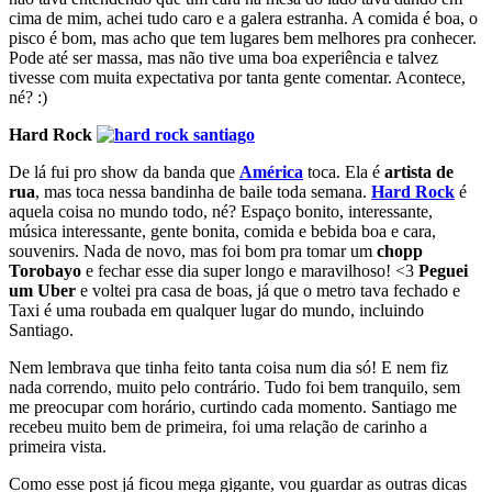
cima de mim, achei tudo caro e a galera estranha. A comida é boa, o
pisco é bom, mas acho que tem lugares bem melhores pra conhecer.
Pode até ser massa, mas não tive uma boa experiência e talvez
tivesse com muita expectativa por tanta gente comentar. Acontece,
né? :)
Hard Rock
De lá fui pro show da banda que
América
toca. Ela é
artista de
rua
, mas toca nessa bandinha de baile toda semana.
Hard Rock
é
aquela coisa no mundo todo, né? Espaço bonito, interessante,
música interessante, gente bonita, comida e bebida boa e cara,
souvenirs. Nada de novo, mas foi bom pra tomar um
chopp
Torobayo
e fechar esse dia super longo e maravilhoso! <3
Peguei
um Uber
e voltei pra casa de boas, já que o metro tava fechado e
Taxi é uma roubada em qualquer lugar do mundo, incluindo
Santiago.
Nem lembrava que tinha feito tanta coisa num dia só! E nem fiz
nada correndo, muito pelo contrário. Tudo foi bem tranquilo, sem
me preocupar com horário, curtindo cada momento. Santiago me
recebeu muito bem de primeira, foi uma relação de carinho a
primeira vista.
Como esse post já ficou mega gigante, vou guardar as outras dicas