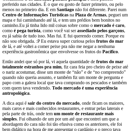
preferido nas cidades. É o que eu gosto de fazer primeiro, ou pelo
menos no primeiro dia. E em
Santiago
não foi diferente. Parei num
Centro de Informações Turísticas
na
Plaza de Armas
, peguei um
mapa e fui caminhando até lá, e tem uns prédios bem bonitos no
caminho.Eu já tinha lido mil coisas sobre como o
mercado é caro
,
como
é pega turista
, como você vai ser
assediado pelos garçons
,
eu já sabia de tudo isso. Mas fui. E fui querendo comer. Porque eu
não sou obrigada. :P Eu estava super curiosa pelos
frutos do mar
de lá, e até voltei a comer peixe pra não me negar a nenhuma
experiência gastronômica que envolvesse os frutos do
Pacífico
.
Então andei que só por lá, vi aquela quantidade de
frutos do mar
totalmente estranhos pra mim
, fiz cara feia pro cheiro de peixe até
o nariz acostumar, disse um monte de “não” e de “no compreendo”
quando não queria assunto, e também fiz um monte de pergunta e
papo com a galera local que tava comprando os pescados e também
com quem tava vendendo.
Todo mercado é uma experiência
antropológica
.
A dica aqui é
sair do centro do mercado
, onde ficam os maiores,
mais caros e mais conhecidos restaurantes, e entrar pelas laterais e
pela parte de trás, onde tem
um monte de restaurante mais
simples
. Fui olhando de um por um até que encontrei um que a
abordagem do cara não foi tão efusiva como os anteriores, ele foi
bem didático na hora de me apresentar o cardápio e o preço tava