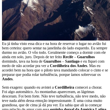
Eu já tinha visto essa dica e na hora de reservar o lugar no avião fui
bem certeira: quero sentar na janelinha do lado esquerdo. Eu sempre
durmo no avião. O vôo todo. Geralmente começo a dormir com ele
ainda em solo, juro. Depois de ter feito
Recife
–
Guarulhos
dormindo, tava na hora de
Guarulhos
–
Santiago
e eu fiquei com
medo de não acordar pra ver a
Cordilheira dos Andes
. Mas eu
acordei bem na hora que o piloto tava mandando colocar o cinto e se
preparar que podia rolar turbulência, porque íamos sobrevoar os
Andes
.
Sem exagero: quando eu avistei a
Cordilheira
comecei a chorar.
Foi algo automático. As montanhas apareceram, as lágrimas
desceram. Foi bem forte. Não teve turbulência, não teve medo, não
teve nada além dessa emoção impressionante. É uma coisa muito
grandiosa, que de cima já dá pra ver. Eu sabia que ali ia começar
uma relação de amor com essa
espinha dorsal da América Latina
.