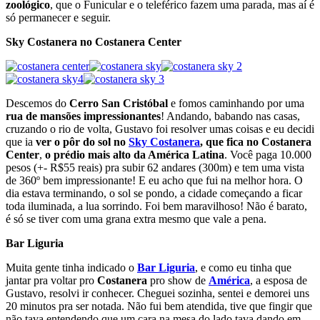
zoológico
, que o Funicular e o teleférico fazem uma parada, mas aí é
só permanecer e seguir.
Sky Costanera no Costanera Center
Descemos do
Cerro San Cristóbal
e fomos caminhando por uma
rua de mansões impressionantes
! Andando, babando nas casas,
cruzando o rio de volta, Gustavo foi resolver umas coisas e eu decidi
que ia
ver o pôr do sol no
Sky Costanera
, que fica no Costanera
Center
,
o prédio mais alto da América Latina
. Você paga 10.000
pesos (+- R$55 reais) pra subir 62 andares (300m) e tem uma vista
de 360º bem impressionante! E eu acho que fui na melhor hora. O
dia estava terminando, o sol se pondo, a cidade começando a ficar
toda iluminada, a lua sorrindo. Foi bem maravilhoso! Não é barato,
é só se tiver com uma grana extra mesmo que vale a pena.
Bar Liguria
Muita gente tinha indicado o
Bar Liguria
, e como eu tinha que
jantar pra voltar pro
Costanera
pro show de
América
, a esposa de
Gustavo, resolvi ir conhecer. Cheguei sozinha, sentei e demorei uns
20 minutos pra ser notada. Não fui bem atendida, tive que fingir que
não tava entendendo que um cara na mesa do lado tava dando em