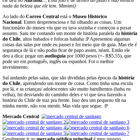
ele deu no
Atacama
… Essa foto é de dentro do pátio e não mostra
nada da beleza que ele tem. Mimimi)
Ao lado do
Correo Central
está o
Museo Histórico
Nacional
. Entrei despretenciosa e fui olhando as coisas. Um
funcionário do museu viu que eu tava sozinha e começou a puxar
assunto. Saiu me contando um monte de história paralela da
história
do Chile
, altos babados e fofocas hahaha :P Apresentou algumas
coisas das salas por onde eu passei e foi meio que de guia. Mas ele é
segurança de lá e não podia ficar de papo assim, néam. Então ele
deu a dica: pegar um
audioguia
por 1000 pesos (+- R$5,55), que
pode ser em português, inglês ou espanhol. Foi o melhor
investimento.
Saí andando pelas salas, que são divididas pelas épocas da
história
do Chile
, aprendendo um monte de coisa. Como tinha uma escola
por lá, e as crianças/ adolescentes são muito barulhentos (haha eu
velha), fui desviando do caminho deles e vi que tava fazendo a
história do Chile de traz pra frente. Isso deu um pequeno tilt na
minha mente, não vou mentir. Mas vida que segue. :P
Mercado Central
Geralmente ir ao
mercado público principal
é meu passeio