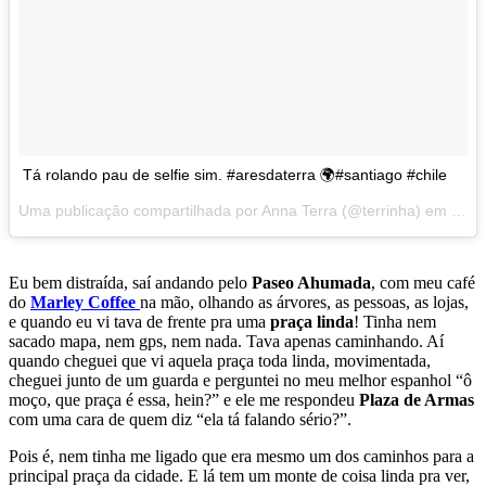
Tá rolando pau de selfie sim. #aresdaterra 🌍#santiago #chile
Uma publicação compartilhada por Anna Terra (@terrinha) em
Mar 
Eu bem distraída, saí andando pelo
Paseo Ahumada
, com meu café
do
Marley Coffee
na mão, olhando as árvores, as pessoas, as lojas,
e quando eu vi tava de frente pra uma
praça linda
! Tinha nem
sacado mapa, nem gps, nem nada. Tava apenas caminhando. Aí
quando cheguei que vi aquela praça toda linda, movimentada,
cheguei junto de um guarda e perguntei no meu melhor espanhol “ô
moço, que praça é essa, hein?” e ele me respondeu
Plaza de Armas
com uma cara de quem diz “ela tá falando sério?”.
Pois é, nem tinha me ligado que era mesmo um dos caminhos para a
principal praça da cidade. E lá tem um monte de coisa linda pra ver,