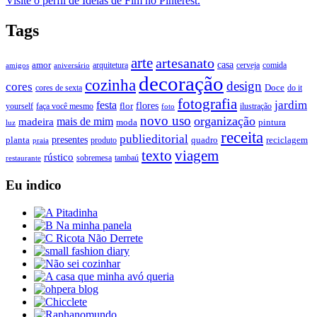
Visite o perfil de Ideias de Fim no Pinterest.
Tags
arte
artesanato
casa
amor
arquitetura
cerveja
comida
amigos
aniversário
decoração
cozinha
design
cores
Doce
cores de sexta
do it
fotografia
jardim
festa
flores
faça você mesmo
flor
ilustração
yourself
foto
novo uso
organização
mais de mim
madeira
moda
pintura
luz
receita
publieditorial
presentes
planta
quadro
produto
reciclagem
praia
texto
viagem
rústico
tambaú
restaurante
sobremesa
Eu indico