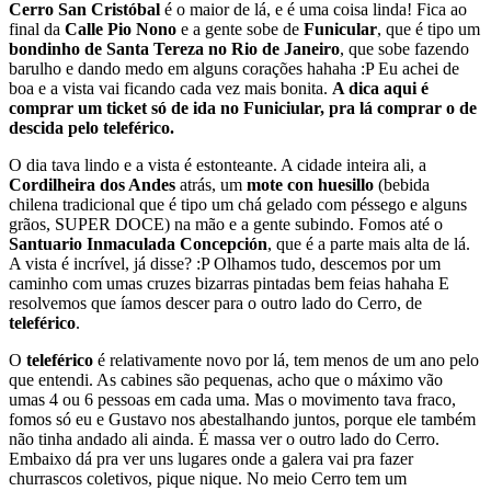
Cerro San Cristóbal
é o maior de lá, e é uma coisa linda! Fica ao
final da
Calle Pio Nono
e a gente sobe de
Funicular
, que é tipo um
bondinho de Santa Tereza no Rio de Janeiro
, que sobe fazendo
barulho e dando medo em alguns corações hahaha :P Eu achei de
boa e a vista vai ficando cada vez mais bonita.
A dica aqui é
comprar um ticket só de ida no Funiciular, pra lá comprar o de
descida pelo teleférico.
O dia tava lindo e a vista é estonteante. A cidade inteira ali, a
Cordilheira dos Andes
atrás, um
mote con huesillo
(bebida
chilena tradicional que é tipo um chá gelado com péssego e alguns
grãos, SUPER DOCE) na mão e a gente subindo. Fomos até o
Santuario Inmaculada Concepción
, que é a parte mais alta de lá.
A vista é incrível, já disse? :P Olhamos tudo, descemos por um
caminho com umas cruzes bizarras pintadas bem feias hahaha E
resolvemos que íamos descer para o outro lado do Cerro, de
teleférico
.
O
teleférico
é relativamente novo por lá, tem menos de um ano pelo
que entendi. As cabines são pequenas, acho que o máximo vão
umas 4 ou 6 pessoas em cada uma. Mas o movimento tava fraco,
fomos só eu e Gustavo nos abestalhando juntos, porque ele também
não tinha andado ali ainda. É massa ver o outro lado do Cerro.
Embaixo dá pra ver uns lugares onde a galera vai pra fazer
churrascos coletivos, pique nique. No meio Cerro tem um