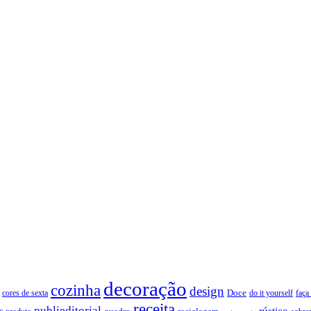
decoração
cozinha
design
Doce
cores de sexta
faça
do it yourself
receita
publieditorial
rústico
s