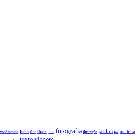
fotografia
jardim
festa
flores
madeira
 você mesmo
flor
ilustração
foto
luz
texto
viagem