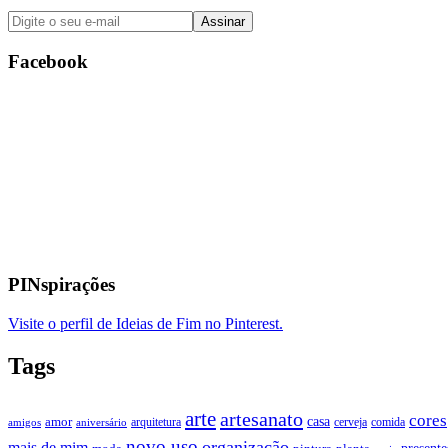
Facebook
PINspirações
Visite o perfil de Ideias de Fim no Pinterest.
Tags
arte
artesanato
cores
casa
amor
arquitetura
cerveja
comida
amigos
aniversário
novo uso
organização
mais de mim
presente