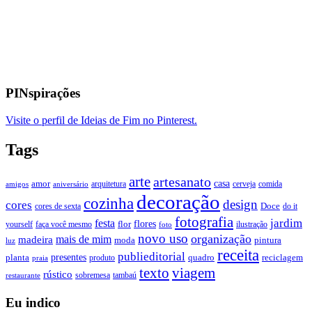
PINspirações
Visite o perfil de Ideias de Fim no Pinterest.
Tags
arte
artesanato
casa
amor
arquitetura
cerveja
comida
amigos
aniversário
decoração
cozinha
design
cores
Doce
cores de sexta
do it
fotografia
jardim
festa
flores
faça você mesmo
flor
ilustração
yourself
foto
novo uso
organização
mais de mim
madeira
moda
pintura
luz
receita
publieditorial
presentes
planta
quadro
produto
reciclagem
praia
texto
viagem
rústico
tambaú
restaurante
sobremesa
Eu indico