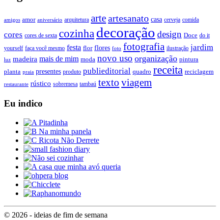
arte
artesanato
casa
amor
arquitetura
cerveja
comida
amigos
aniversário
decoração
cozinha
design
cores
Doce
cores de sexta
do it
fotografia
jardim
festa
flores
faça você mesmo
flor
ilustração
yourself
foto
novo uso
organização
mais de mim
madeira
moda
pintura
luz
receita
publieditorial
presentes
planta
quadro
produto
reciclagem
praia
texto
viagem
rústico
tambaú
restaurante
sobremesa
Eu indico
© 2026 - ideias de fim de semana