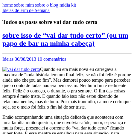
home
sobre mim
sobre o blog
mídia kit
Ideias de Fim de Semana
Todos os posts sobre vai dar tudo certo
sobre isso de “vai dar tudo certo” (ou um
papo de bar na minha cabeça)
Ideias
30/08/2013
10 comentários
Quando eu era mais nova eu carregava a
máxima de “toda história tem um final feliz, se não foi feliz é porque
ainda não chegou ao fim”. Mas demorei pouco tempo para perceber
que o conto de fadas não era bem assim. Nenhum fim é realmente
feliz. Feliz é o começo, o durante, o pra sempre. O fim das coisas
sempre é meio triste. E quando falo isso não estou dizendo de
relacionamentos, mas de tudo. Por mais tranquilo, calmo e certo que
seja, se o meio foi feliz o fim há de ser triste.
Então acompanhando uma situação delicada que aconteceu com
uma família muito querida, que envolvia saúde, amor, esperança e
muita força, presenciei a corrente do “vai dar tudo certo” ficando
super forte. E esse mantra se espalhou para essa situação, para