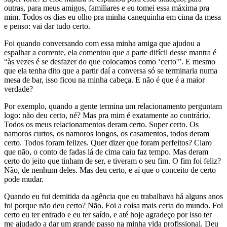
outras, para meus amigos, familiares e eu tomei essa máxima pra
mim. Todos os dias eu olho pra minha canequinha em cima da mesa
e penso: vai dar tudo certo.
Foi quando conversando com essa minha amiga que ajudou a
espalhar a corrente, ela comentou que a parte difícil desse mantra é
“às vezes é se desfazer do que colocamos como ‘certo'”. E mesmo
que ela tenha dito que a partir daí a conversa só se terminaria numa
mesa de bar, isso ficou na minha cabeça. E não é que é a maior
verdade?
Por exemplo, quando a gente termina um relacionamento perguntam
logo: não deu certo, né? Mas pra mim é exatamente ao contrário.
Todos os meus relacionamentos deram certo. Super certo. Os
namoros curtos, os namoros longos, os casamentos, todos deram
certo. Todos foram felizes. Quer dizer que foram perfeitos? Claro
que não, o conto de fadas lá de cima caiu faz tempo. Mas deram
certo do jeito que tinham de ser, e tiveram o seu fim. O fim foi feliz?
Não, de nenhum deles. Mas deu certo, e aí que o conceito de certo
pode mudar.
Quando eu fui demitida da agência que eu trabalhava há alguns anos
foi porque não deu certo? Não. Foi a coisa mais certa do mundo. Foi
certo eu ter entrado e eu ter saído, e até hoje agradeço por isso ter
me ajudado a dar um grande passo na minha vida profissional. Deu