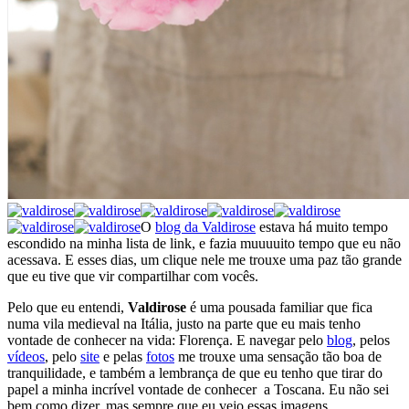
O
blog da Valdirose
estava há muito tempo
escondido na minha lista de link, e fazia muuuuito tempo que eu não
acessava. E esses dias, um clique nele me trouxe uma paz tão grande
que eu tive que vir compartilhar com vocês.
Pelo que eu entendi,
Valdirose
é uma pousada familiar que fica
numa vila medieval na Itália, justo na parte que eu mais tenho
vontade de conhecer na vida: Florença. E navegar pelo
blog
, pelos
vídeos
, pelo
site
e pelas
fotos
me trouxe uma sensação tão boa de
tranquilidade, e também a lembrança de que eu tenho que tirar do
papel a minha incrível vontade de conhecer a Toscana. Eu não sei
bem como dizer, mas sempre que eu vejo essas imagens