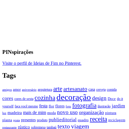
PINspirações
Visite o perfil de Ideias de Fim no Pinterest.
Tags
arte
artesanato
casa
amor
arquitetura
cerveja
comida
amigos
aniversário
decoração
cozinha
design
cores
Doce
cores de sexta
do it
fotografia
jardim
festa
flores
faça você mesmo
flor
ilustração
yourself
foto
novo uso
organização
mais de mim
madeira
moda
pintura
luz
receita
publieditorial
presentes
planta
quadro
produto
reciclagem
praia
texto
viagem
rústico
tambaú
restaurante
sobremesa