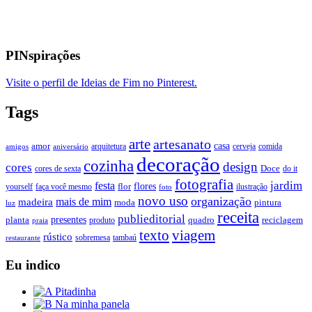
PINspirações
Visite o perfil de Ideias de Fim no Pinterest.
Tags
arte
artesanato
casa
amor
arquitetura
cerveja
comida
amigos
aniversário
decoração
cozinha
design
cores
Doce
cores de sexta
do it
fotografia
jardim
festa
flores
faça você mesmo
flor
ilustração
yourself
foto
novo uso
organização
mais de mim
madeira
moda
pintura
luz
receita
publieditorial
presentes
planta
quadro
produto
reciclagem
praia
texto
viagem
rústico
tambaú
restaurante
sobremesa
Eu indico