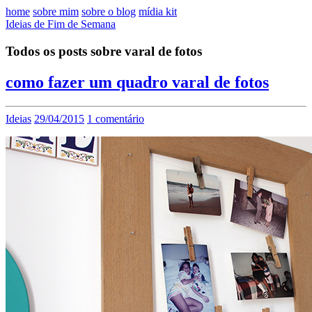
home
sobre mim
sobre o blog
mídia kit
Ideias de Fim de Semana
Todos os posts sobre varal de fotos
como fazer um quadro varal de fotos
Ideias
29/04/2015
1 comentário