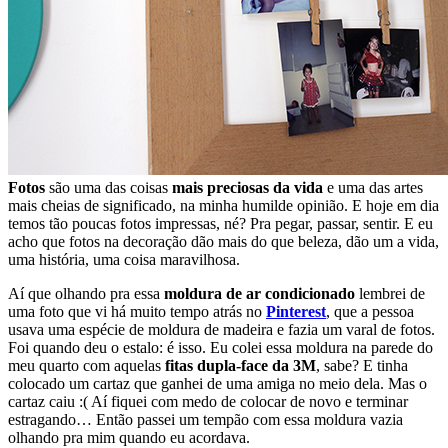
Fotos
são uma das coisas
mais preciosas da vida
e uma das artes
mais cheias de significado, na minha humilde opinião. E hoje em dia
temos tão poucas fotos impressas, né? Pra pegar, passar, sentir. E eu
acho que fotos na decoração dão mais do que beleza, dão um a vida,
uma história, uma coisa maravilhosa.
Aí que olhando pra essa
moldura de ar condicionado
lembrei de
uma foto que vi há muito tempo atrás no
Pinterest
, que a pessoa
usava uma espécie de moldura de madeira e fazia um varal de fotos.
Foi quando deu o estalo: é isso. Eu colei essa moldura na parede do
meu quarto com aquelas
fitas dupla-face da 3M
, sabe? E tinha
colocado um cartaz que ganhei de uma amiga no meio dela. Mas o
cartaz caiu :( Aí fiquei com medo de colocar de novo e terminar
estragando… Então passei um tempão com essa moldura vazia
olhando pra mim quando eu acordava.