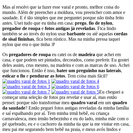
Mas aí resolvi que ia fazer esse varal e pronto, melhor coisa do
mundo. Além de preencher a moldura, vou preencher com amor e
saudade. E é tão simples que me perguntei porque não tinha feito
antes. Usei tudo que eu tinha em casa:
prego
,
fio de nylon
,
pregador de roupa
e
fotos antigas já reveladas
. Fica lindo
também se ao invés do nylon usar
barbante
ou até aquelas
cordas
de sisal fininhas
, fica bem rústico. Mas na minha pressa taquei
nylon que era o que tinha :P
Os
pregadores de roupa
eu catei os de
madeira
que achei em
casa, e que podem ser pintados, decorados, como preferir. Eu gostei
deles assim, crus mesmo, na madeira e com as marcas de uso. Achei
que funcionou. Então é isso,
bater um preguinho nas laterais
,
esticar o fio
e
pendurar as fotos
. Tem coisa mais fácil?
Eu cheguei a
começar uma seleção de fotos pra revelar e usar aí, mas então
pensei: porque não transformar meu
quadro varal
em um
quadro
da saudade
? Então peguei fotos antigas reveladas da minha família
e saí espalhando por aí. Tem minha irmã bebê, eu criança
carnavalesca, meu irmão bebezinho e eu do lado, minha mãe com o
pé quebrado, eu e o cachorro da minha tia que ia me visitar em casa,
meu pai me segurando bem bebê na praia, e meus avós lindos e