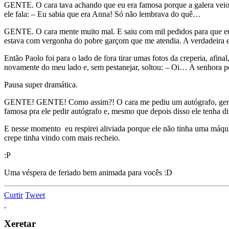
GENTE. O cara tava achando que eu era famosa porque a galera veio t
ele fala: – Eu sabia que era Anna! Só não lembrava do quê…
GENTE. O cara mente muito mal. E saiu com mil pedidos para que eu 
estava com vergonha do pobre garçom que me atendia. A verdadeira e
Então Paolo foi para o lado de fora tirar umas fotos da creperia, afina
novamente do meu lado e, sem pestanejar, soltou: – Oi… A senhora 
Pausa super dramática.
GENTE! GENTE! Como assim?! O cara me pediu um autógrafo, gente! Eu
famosa pra ele pedir autógrafo e, mesmo que depois disso ele tenha di
E nesse momento eu respirei aliviada porque ele não tinha uma máquin
crepe tinha vindo com mais recheio.
:P
Uma véspera de feriado bem animada para vocês :D
Curtir
Tweet
Xeretar