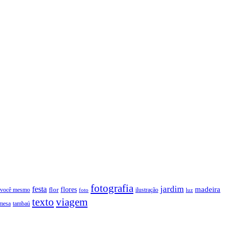
fotografia
jardim
festa
flores
madeira
 você mesmo
flor
ilustração
foto
luz
texto
viagem
tambaú
mesa