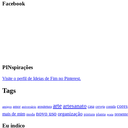
Facebook
PINspirações
Visite o perfil de Ideias de Fim no Pinterest.
Tags
arte
artesanato
cores
casa
amor
arquitetura
cerveja
comida
amigos
aniversário
novo uso
organização
mais de mim
presente
moda
pintura
planta
praia
Eu indico