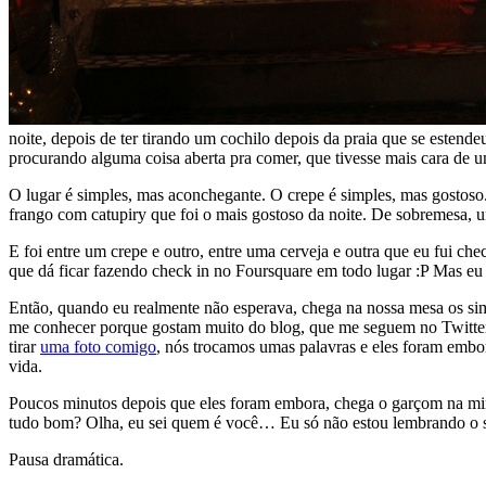
noite, depois de ter tirando um cochilo depois da praia que se esten
procurando alguma coisa aberta pra comer, que tivesse mais cara de 
O lugar é simples, mas aconchegante. O crepe é simples, mas gostoso
frango com catupiry que foi o mais gostoso da noite. De sobremesa, u
E foi entre um crepe e outro, entre uma cerveja e outra que eu fui che
que dá ficar fazendo check in no Foursquare em todo lugar :P Mas eu 
Então, quando eu realmente não esperava, chega na nossa mesa os si
me conhecer porque gostam muito do blog, que me seguem no Twitter 
tirar
uma foto comigo
, nós trocamos umas palavras e eles foram embo
vida.
Poucos minutos depois que eles foram embora, chega o garçom na minha
tudo bom? Olha, eu sei quem é você… Eu só não estou lembrando 
Pausa dramática.