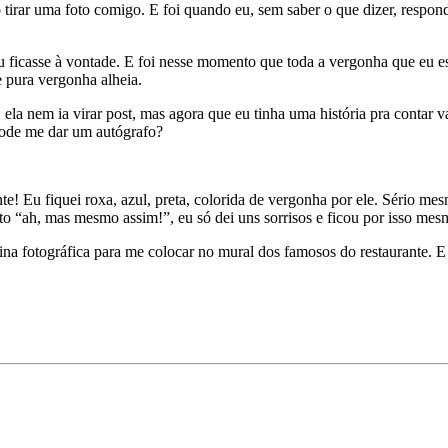
irar uma foto comigo. E foi quando eu, sem saber o que dizer, respond
ficasse à vontade. E foi nesse momento que toda a vergonha que eu est
 pura vergonha alheia.
l, ela nem ia virar post, mas agora que eu tinha uma história pra contar 
pode me dar um autógrafo?
 fiquei roxa, azul, preta, colorida de vergonha por ele. Sério mesmo.
to “ah, mas mesmo assim!”, eu só dei uns sorrisos e ficou por isso mes
a fotográfica para me colocar no mural dos famosos do restaurante. E 