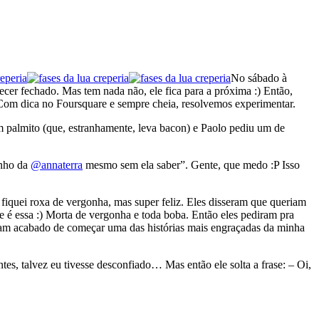
No sábado à
cer fechado. Mas tem nada não, ele fica para a próxima :) Então,
 Com dica no Foursquare e sempre cheia, resolvemos experimentar.
m palmito (que, estranhamente, leva bacon) e Paolo pediu um de
inho da
@annaterra
mesmo sem ela saber”. Gente, que medo :P Isso
fiquei roxa de vergonha, mas super feliz. Eles disseram que queriam
é essa :) Morta de vergonha e toda boba. Então eles pediram pra
inham acabado de começar uma das histórias mais engraçadas da minha
s, talvez eu tivesse desconfiado… Mas então ele solta a frase: – Oi,