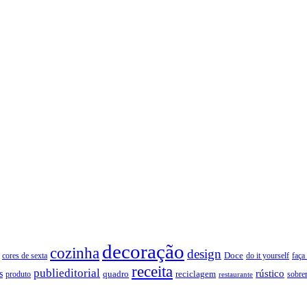
decoração
cozinha
design
Doce
cores de sexta
faça
do it yourself
receita
publieditorial
rústico
s
quadro
produto
reciclagem
restaurante
sobre