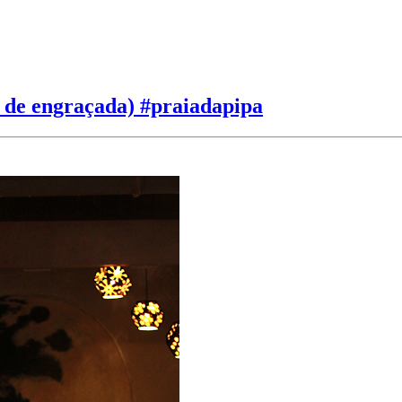
lá de engraçada) #praiadapipa