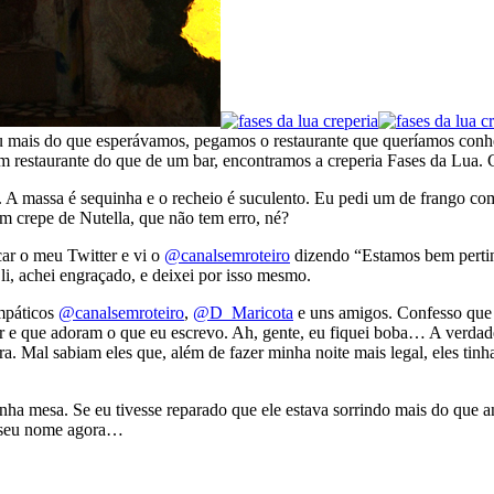
deu mais do que esperávamos, pegamos o restaurante que queríamos conhe
um restaurante do que de um bar, encontramos a creperia Fases da Lua.
. A massa é sequinha e o recheio é suculento. Eu pedi um de frango co
m crepe de Nutella, que não tem erro, né?
car o meu Twitter e vi o
@canalsemroteiro
dizendo “Estamos bem pert
li, achei engraçado, e deixei por isso mesmo.
mpáticos
@canalsemroteiro
,
@D_Maricota
e uns amigos. Confesso que 
e que adoram o que eu escrevo. Ah, gente, eu fiquei boba… A verdade 
ra. Mal sabiam eles que, além de fazer minha noite mais legal, eles t
 mesa. Se eu tivesse reparado que ele estava sorrindo mais do que ante
o seu nome agora…