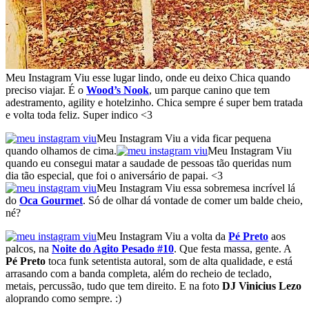
Meu Instagram Viu esse lugar lindo, onde eu deixo Chica quando
preciso viajar. É o
Wood’s Nook
, um parque canino que tem
adestramento, agility e hotelzinho. Chica sempre é super bem tratada
e volta toda feliz. Super indico <3
Meu Instagram Viu a vida ficar pequena
quando olhamos de cima.
Meu Instagram Viu
quando eu consegui matar a saudade de pessoas tão queridas num
dia tão especial, que foi o aniversário de papai. <3
Meu Instagram Viu essa sobremesa incrível lá
do
Oca Gourmet
. Só de olhar dá vontade de comer um balde cheio,
né?
Meu Instagram Viu a volta da
Pé Preto
aos
palcos, na
Noite do Agito Pesado #10
. Que festa massa, gente. A
Pé Preto
toca funk setentista autoral, som de alta qualidade, e está
arrasando com a banda completa, além do recheio de teclado,
metais, percussão, tudo que tem direito. E na foto
DJ Vinicius Lezo
aloprando como sempre. :)