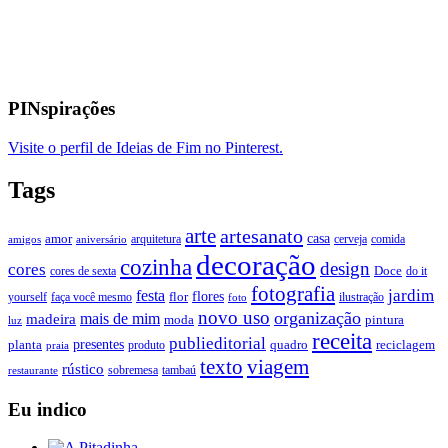
PINspirações
Visite o perfil de Ideias de Fim no Pinterest.
Tags
arte
artesanato
casa
amor
arquitetura
cerveja
comida
amigos
aniversário
decoração
cozinha
design
cores
Doce
cores de sexta
do it
fotografia
jardim
festa
flores
faça você mesmo
flor
ilustração
yourself
foto
novo uso
organização
mais de mim
madeira
moda
pintura
luz
receita
publieditorial
presentes
planta
quadro
produto
reciclagem
praia
texto
viagem
rústico
tambaú
restaurante
sobremesa
Eu indico