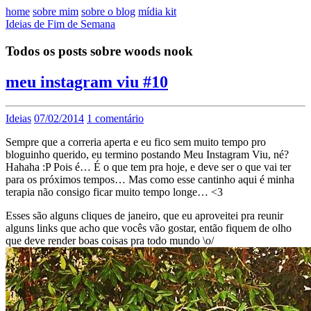
home
sobre mim
sobre o blog
mídia kit
Ideias de Fim de Semana
Todos os posts sobre woods nook
meu instagram viu #10
Ideias
07/02/2014
1 comentário
Sempre que a correria aperta e eu fico sem muito tempo pro
bloguinho querido, eu termino postando Meu Instagram Viu, né?
Hahaha :P Pois é… É o que tem pra hoje, e deve ser o que vai ter
para os próximos tempos… Mas como esse cantinho aqui é minha
terapia não consigo ficar muito tempo longe… <3
Esses são alguns cliques de janeiro, que eu aproveitei pra reunir
alguns links que acho que vocês vão gostar, então fiquem de olho
que deve render boas coisas pra todo mundo \o/