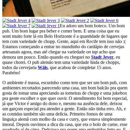
Eu adoro um bom boteco. Um bom
pub. Um bom lugar pra beber e comer bem. E uma coisa que eu
senti muito forte lá em Belo Horizonte é a quantidade de lugares que
tem com variedade de chopp. Gente, aqui em Recife tem isso não :(
Estamos começando a entrar no mundinho do cardápio de cervejas
artesanais agora, mas até chegar na variedade
on tap
acho que
demora um pouco. Então quando eu cheguei no
Stadt Jever
, eu
quase chorei. O pub alemão tem uma variedade linda de chopps,
todos da cervejaria
Wäls
, que acabou de completar 15 anos.
Parabéns!
O ambiente é massa, escurinho como tem que ser um bom pub, com
ambientes recortados parecendo uma casa, um bom balcão pra quem
gosta de tomar uma apreciando as torneiras de chopp e uma jukebox
pra gente escolher o que quer ouvir. O atendimento foi bem especial,
já que Victor é amigo do dono e, mesmo na ausência dele, deixou
um garçom especial pra atender a gente. Então não tinha erro. Ah, e
as comidas também são uma delícia. Primeiro fomos de uma
linguiça alemã com molho da casa e curry, que estava simplesmente
imoral. Depois ouvimos a dica da casa, que era o bolo de carne, esse
quadrado aí de cima. Delicioso pra quem ama embutidos feito eu. E