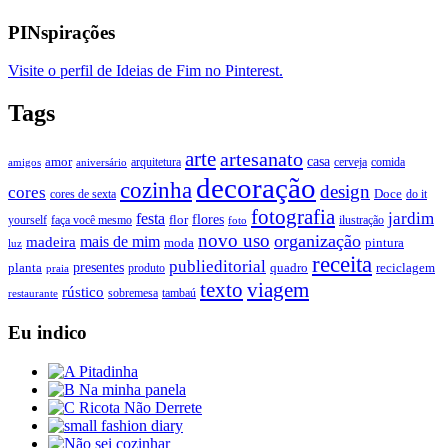
PINspirações
Visite o perfil de Ideias de Fim no Pinterest.
Tags
arte
artesanato
casa
amor
arquitetura
cerveja
comida
amigos
aniversário
decoração
cozinha
design
cores
Doce
cores de sexta
do it
fotografia
jardim
festa
flores
faça você mesmo
flor
ilustração
yourself
foto
novo uso
organização
mais de mim
madeira
moda
pintura
luz
receita
publieditorial
presentes
planta
quadro
produto
reciclagem
praia
texto
viagem
rústico
tambaú
restaurante
sobremesa
Eu indico