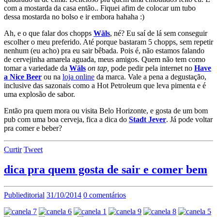
com a mostarda da casa então.. Fiquei afim de colocar um tubo
dessa mostarda no bolso e ir embora hahaha :)
Ah, e o que falar dos chopps
Wäls
, né? Eu saí de lá sem conseguir
escolher o meu preferido. Até porque bastaram 5 chopps, sem repetir
nenhum (eu acho) pra eu sair bêbada. Pois é, não estamos falando
de cervejinha amarela aguada, meus amigos. Quem não tem como
tomar a variedade da
Wäls
on tap,
pode pedir pela internet no
Have
a Nice Beer
ou na
loja online
da marca. Vale a pena a degustação,
inclusive das sazonais como a Hot Petroleum que leva pimenta e é
uma explosão de sabor.
Então pra quem mora ou visita Belo Horizonte, e gosta de um bom
pub com uma boa cerveja, fica a dica do
Stadt Jever
. Já pode voltar
pra comer e beber?
Curtir
Tweet
dica pra quem gosta de sair e comer bem
Publieditorial
31/10/2014
0 comentários