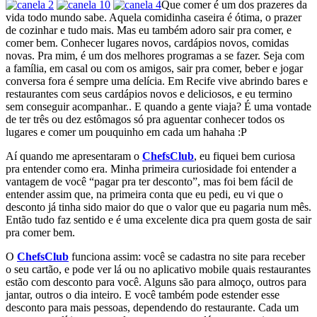
Que comer é um dos prazeres da
vida todo mundo sabe. Aquela comidinha caseira é ótima, o prazer
de cozinhar e tudo mais. Mas eu também adoro sair pra comer, e
comer bem. Conhecer lugares novos, cardápios novos, comidas
novas. Pra mim, é um dos melhores programas a se fazer. Seja com
a família, em casal ou com os amigos, sair pra comer, beber e jogar
conversa fora é sempre uma delícia. Em Recife vive abrindo bares e
restaurantes com seus cardápios novos e deliciosos, e eu termino
sem conseguir acompanhar.. E quando a gente viaja? É uma vontade
de ter três ou dez estômagos só pra aguentar conhecer todos os
lugares e comer um pouquinho em cada um hahaha :P
Aí quando me apresentaram o
ChefsClub
, eu fiquei bem curiosa
pra entender como era. Minha primeira curiosidade foi entender a
vantagem de você “pagar pra ter desconto”, mas foi bem fácil de
entender assim que, na primeira conta que eu pedi, eu vi que o
desconto já tinha sido maior do que o valor que eu pagaria num mês.
Então tudo faz sentido e é uma excelente dica pra quem gosta de sair
pra comer bem.
O
ChefsClub
funciona assim: você se cadastra no site para receber
o seu cartão, e pode ver lá ou no aplicativo mobile quais restaurantes
estão com desconto para você. Alguns são para almoço, outros para
jantar, outros o dia inteiro. E você também pode estender esse
desconto para mais pessoas, dependendo do restaurante. Cada um