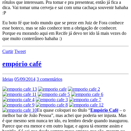
rótulos que interessam. Pra tomar e pra presentear, então já fica a
dica. Vai tomar uma cerveja e sai com uma cachaça souvenir hahaha
:P
Eu boto fé que todo mundo que se preze em Juiz de Fora conhece
esse boteco, mas se não conhece tem a obrigação de conhecer.
Porque eu morando aqui em Recife já devo ter ido lá mais vezes do
que muito conterrâneo hahaha :)
Curtir
Tweet
empório café
Ideias
05/09/2014
3 comentários
Eu quase coloquei no título “
Empório Café
– o
melhor bar de João Pessoa”, mas achei que poderia ser injusta. Mas
é que mesmo sem nunca ter ido, eu lembro desde quando inaugurou.
Parece que era menor e em outro lugar, e agora tá enorme assim e