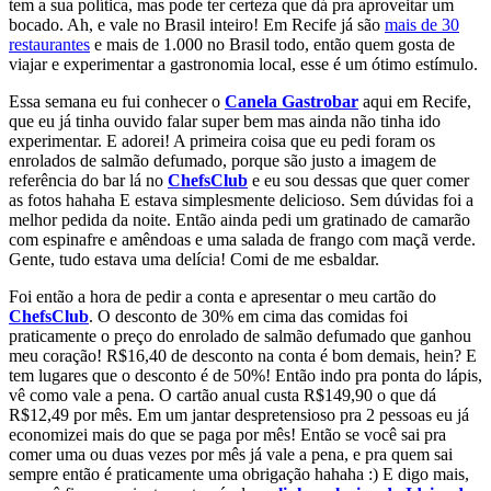
tem a sua política, mas pode ter certeza que dá pra aproveitar um
bocado. Ah, e vale no Brasil inteiro! Em Recife já são
mais de 30
restaurantes
e mais de 1.000 no Brasil todo, então quem gosta de
viajar e experimentar a gastronomia local, esse é um ótimo estímulo.
Essa semana eu fui conhecer o
Canela Gastrobar
aqui em Recife,
que eu já tinha ouvido falar super bem mas ainda não tinha ido
experimentar. E adorei! A primeira coisa que eu pedi foram os
enrolados de salmão defumado, porque são justo a imagem de
referência do bar lá no
ChefsClub
e eu sou dessas que quer comer
as fotos hahaha E estava simplesmente delicioso. Sem dúvidas foi a
melhor pedida da noite. Então ainda pedi um gratinado de camarão
com espinafre e amêndoas e uma salada de frango com maçã verde.
Gente, tudo estava uma delícia! Comi de me esbaldar.
Foi então a hora de pedir a conta e apresentar o meu cartão do
ChefsClub
. O desconto de 30% em cima das comidas foi
praticamente o preço do enrolado de salmão defumado que ganhou
meu coração! R$16,40 de desconto na conta é bom demais, hein? E
tem lugares que o desconto é de 50%! Então indo pra ponta do lápis,
vê como vale a pena. O cartão anual custa R$149,90 o que dá
R$12,49 por mês. Em um jantar despretensioso pra 2 pessoas eu já
economizei mais do que se paga por mês! Então se você sai pra
comer uma ou duas vezes por mês já vale a pena, e pra quem sai
sempre então é praticamente uma obrigação hahaha :) E digo mais,