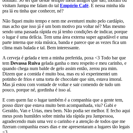
bonitão. Só sei que desde sempre meus amigos que são, moram ou
visitam Jampa me falam do tal
Empório Café
. E nessa minha ida
pra lá eu tinha que conhecer, né?
Não fiquei muito tempo e nem me aventurei muito pelo cardápio,
mas acho que isso já é um bom motivo pra voltar né? Mas mesmo
sendo uma passada rápida eu já tenho condições de indicar, porque
o lugar é uma delícia. Tem uma área externa super agradável e uma
parte interna que rola música, banda e parece que as vezes fica um
clima mais balada e tal. Bem interessante.
A cerveja é gelada e tem a minha preferida, poxa <3 Todo bar que
tem
Devassa Ruiva
gelada ganha o meu respeito e meu carinho, e
quando chega num balde de gelo assim então, zerou pra mim.
Dizem que a comida é muito boa, mas eu só experimentei um
potinho de frios e uma torta de chocolate que sim, estava imoral.
Mas já estou com vontade de voltar e sair comendo de tudo um
pouco, porque né, gordinha é isso aí.
E com quem faz o lugar também é a companhia que a gente tem,
posso dizer que estava muito bem acompanhada, viu? Gabi e
Geraldo, Van e Urias, meu bem. Não podia ser melhor. E fecho aqui
meus posts humildes sobre minha ida rápida pra Jampessoa,
agradecendo mais uma vez o carinho e a atenção de todos que me
fizeram companhia esses dias e me apresentaram a lugares tão legais
<3