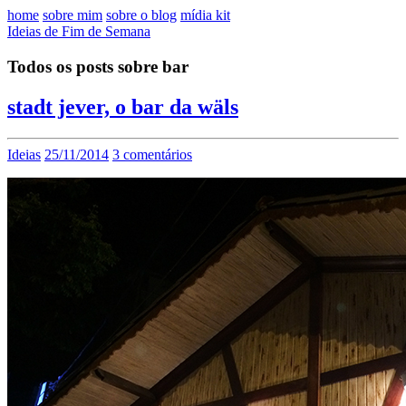
home
sobre mim
sobre o blog
mídia kit
Ideias de Fim de Semana
Todos os posts sobre bar
stadt jever, o bar da wäls
Ideias
25/11/2014
3 comentários