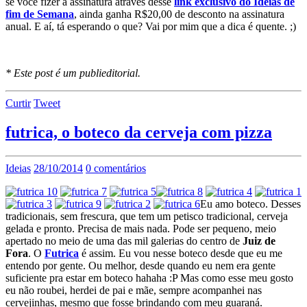
se você fizer a assinatura através desse
link exclusivo do Ideias de
fim de Semana
, ainda ganha R$20,00 de desconto na assinatura
anual. E aí, tá esperando o que? Vai por mim que a dica é quente. ;)
* Este post é um publieditorial.
Curtir
Tweet
futrica, o boteco da cerveja com pizza
Ideias
28/10/2014
0 comentários
Eu amo boteco. Desses
tradicionais, sem frescura, que tem um petisco tradicional, cerveja
gelada e pronto. Precisa de mais nada. Pode ser pequeno, meio
apertado no meio de uma das mil galerias do centro de
Juiz de
Fora
. O
Futrica
é assim. Eu vou nesse boteco desde que eu me
entendo por gente. Ou melhor, desde quando eu nem era gente
suficiente pra estar em boteco hahaha :P Mas como esse meu gosto
eu não roubei, herdei de pai e mãe, sempre acompanhei nas
cervejinhas, mesmo que fosse brindando com meu guaraná.