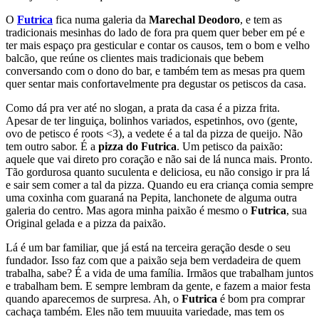
O
Futrica
fica numa galeria da
Marechal Deodoro
, e tem as
tradicionais mesinhas do lado de fora pra quem quer beber em pé e
ter mais espaço pra gesticular e contar os causos, tem o bom e velho
balcão, que reúne os clientes mais tradicionais que bebem
conversando com o dono do bar, e também tem as mesas pra quem
quer sentar mais confortavelmente pra degustar os petiscos da casa.
Como dá pra ver até no slogan, a prata da casa é a pizza frita.
Apesar de ter linguiça, bolinhos variados, espetinhos, ovo (gente,
ovo de petisco é roots <3), a vedete é a tal da pizza de queijo. Não
tem outro sabor. É a
pizza do Futrica
. Um petisco da paixão:
aquele que vai direto pro coração e não sai de lá nunca mais. Pronto.
Tão gordurosa quanto suculenta e deliciosa, eu não consigo ir pra lá
e sair sem comer a tal da pizza. Quando eu era criança comia sempre
uma coxinha com guaraná na Pepita, lanchonete de alguma outra
galeria do centro. Mas agora minha paixão é mesmo o
Futrica
, sua
Original gelada e a pizza da paixão.
Lá é um bar familiar, que já está na terceira geração desde o seu
fundador. Isso faz com que a paixão seja bem verdadeira de quem
trabalha, sabe? É a vida de uma família. Irmãos que trabalham juntos
e trabalham bem. E sempre lembram da gente, e fazem a maior festa
quando aparecemos de surpresa. Ah, o
Futrica
é bom pra comprar
cachaça também. Eles não tem muuuita variedade, mas tem os