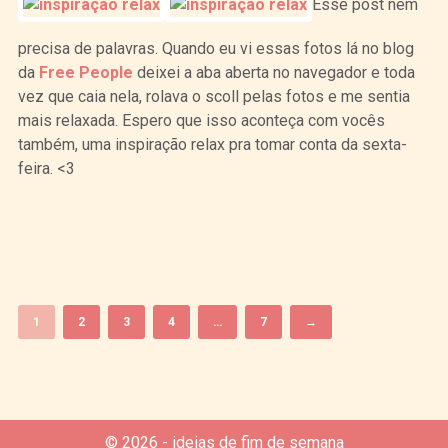
Esse post nem
precisa de palavras. Quando eu vi essas fotos lá no blog
da
Free People
deixei a aba aberta no navegador e toda
vez que caia nela, rolava o scoll pelas fotos e me sentia
mais relaxada. Espero que isso aconteça com vocês
também, uma inspiração relax pra tomar conta da sexta-
feira. <3
Curtir
Tweet
1
2
3
4
…
7
→
© 2026 - ideias de fim de semana