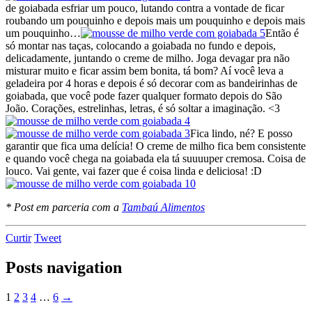
de goiabada esfriar um pouco, lutando contra a vontade de ficar
roubando um pouquinho e depois mais um pouquinho e depois mais
um pouquinho…
Então é
só montar nas taças, colocando a goiabada no fundo e depois,
delicadamente, juntando o creme de milho. Joga devagar pra não
misturar muito e ficar assim bem bonita, tá bom? Aí você leva a
geladeira por 4 horas e depois é só decorar com as bandeirinhas de
goiabada, que você pode fazer qualquer formato depois do São
João. Corações, estrelinhas, letras, é só soltar a imaginação. <3
Fica lindo, né? E posso
garantir que fica uma delícia! O creme de milho fica bem consistente
e quando você chega na goiabada ela tá suuuuper cremosa. Coisa de
louco. Vai gente, vai fazer que é coisa linda e deliciosa! :D
* Post em parceria com a
Tambaú Alimentos
Curtir
Tweet
Posts navigation
1
2
3
4
…
6
→