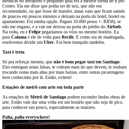
turísticas no aeroporto e perguntei qual era a melhor forma de ir pro
Centro. Ela me disse que podia ser de taxi, que não era
recomendado, ou que fosse de transfer, umas vans que ficam saindo
de poucos em poucos minutos e deixam na porta do hotel, hostel ou
apartamento. Foi minha opção. Paguei 10.000 pesos +- R$58), se
não me engano, e a van me deixou na porta do prédio do
Airbnb
.
Na volta, eu e
Felipe
pegaríamos os vôos no mesmo horário. Eu
para
Calama
e ele de volta para
Recife
. E como era de madrugada,
resolvemos dividir um
Uber
. Foi bem tranquilo também.
Taxi é treta
Só pra reforçar mesmo, que
não é bom pegar taxi em Santiago
.
Eles entregam notas falsas, te cobram mais do que devem, te roubam
trocando notas mais altas por mais baixas, entre outras picaretagens
bem conhecidas por lá. Então, evitem!
Estações de metrô com arte em toda parte
As estações de
Metrô de Santiago
podem esconder lindas obras de
arte. Então vale dar uma volta em um horário que não seja de pico,
para conhecer um pouco, especialmente as maiores.
Palta, palta everywhere!