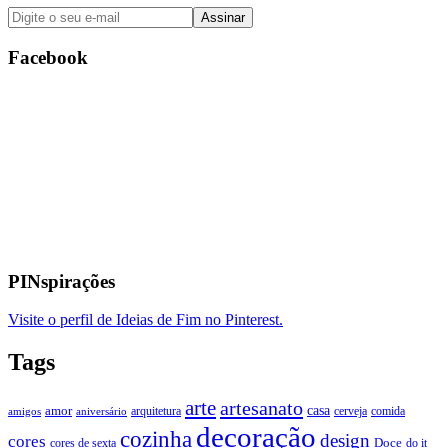
Facebook
PINspirações
Visite o perfil de Ideias de Fim no Pinterest.
Tags
arte
artesanato
casa
amor
arquitetura
cerveja
comida
amigos
aniversário
decoração
cozinha
design
cores
Doce
cores de sexta
do it