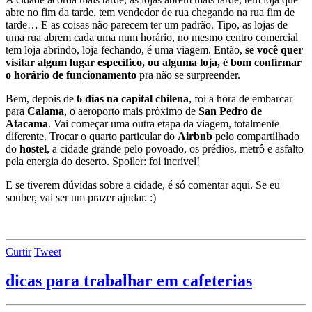
abre no fim da tarde, tem vendedor de rua chegando na rua fim de
tarde… E as coisas não parecem ter um padrão. Tipo, as lojas de
uma rua abrem cada uma num horário, no mesmo centro comercial
tem loja abrindo, loja fechando, é uma viagem. Então,
se você quer
visitar algum lugar específico, ou alguma loja, é bom confirmar
o horário de funcionamento
pra não se surpreender.
Bem, depois de
6 dias na capital chilena
, foi a hora de embarcar
para
Calama
, o aeroporto mais próximo de
San Pedro de
Atacama
. Vai começar uma outra etapa da viagem, totalmente
diferente. Trocar o quarto particular do
Airbnb
pelo compartilhado
do
hostel
, a cidade grande pelo povoado, os prédios, metrô e asfalto
pela energia do deserto. Spoiler: foi incrível!
E se tiverem dúvidas sobre a cidade, é só comentar aqui. Se eu
souber, vai ser um prazer ajudar. :)
Curtir
Tweet
dicas para trabalhar em cafeterias