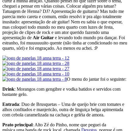
curtir a minha atração. Quando pensei no que fazer sobre o tema,
cheguei a pensar em várias coisas. Colocar alguém pra tatuar?
Tatuagem de Henna? DJ? Apresentação de guitarra? Mas tudo me
parecia meio careta e comum, então resolvi ir pra algo totalmente
inusitado: apresentação de air guitar! Nem eu sabia o que esperar,
mas coloquei todo mundo no meu quarto com luzes de festa,
projeção de clipes de rock e um ator querido fazendo uma
apresentação de
Air Guitar
e levando todo mundo pra dançar. Foi
estranho, foi muuuuuuito quente (não tinha ar condicionado no meu
quarto, sóri) e foi engraçado. Ao menos eu achei. :P
O menu do jantar foi o seguinte:
Drink
: Morangos com gengibre e vodka batidos e servidos com
bastante gelo.
Entrada
: Duo de Brusquetas – Uma de queijo brie com tomates e
alhos confitados e manjericão, outra de linguiça belga apimentada
com cebola caramelizada na cachaça e geléia de amora.
Prato principal
: Alto Zé do Pinho, nome que peguei da
música uma banda de rock local, chamada
Devotos
, porque é um