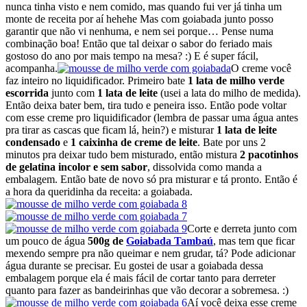
nunca tinha visto e nem comido, mas quando fui ver já tinha um
monte de receita por aí hehehe Mas com goiabada junto posso
garantir que não vi nenhuma, e nem sei porque… Pense numa
combinação boa! Então que tal deixar o sabor do feriado mais
gostoso do ano por mais tempo na mesa? :) E é super fácil,
acompanha.
O creme você
faz inteiro no liquidificador. Primeiro bate
1 lata de milho verde
escorrida
junto com
1 lata de leite
(usei a lata do milho de medida).
Então deixa bater bem, tira tudo e peneira isso. Então pode voltar
com esse creme pro liquidificador (lembra de passar uma água antes
pra tirar as cascas que ficam lá, hein?) e misturar
1 lata de leite
condensado
e
1 caixinha de creme de leite
. Bate por uns 2
minutos pra deixar tudo bem misturado, então mistura
2 pacotinhos
de gelatina incolor e sem sabor
, dissolvida como manda a
embalagem. Então bate de novo só pra misturar e tá pronto. Então é
a hora da queridinha da receita: a goiabada.
Corte e derreta junto com
um pouco de água
500g de
Goiabada Tambaú
, mas tem que ficar
mexendo sempre pra não queimar e nem grudar, tá? Pode adicionar
água durante se precisar. Eu gostei de usar a goiabada dessa
embalagem porque ela é mais fácil de cortar tanto para derreter
quanto para fazer as bandeirinhas que vão decorar a sobremesa. :)
Aí você deixa esse creme