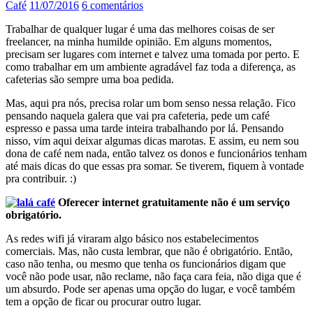
Café
11/07/2016
6 comentários
Trabalhar de qualquer lugar é uma das melhores coisas de ser
freelancer, na minha humilde opinião. Em alguns momentos,
precisam ser lugares com internet e talvez uma tomada por perto. E
como trabalhar em um ambiente agradável faz toda a diferença, as
cafeterias são sempre uma boa pedida.
Mas, aqui pra nós, precisa rolar um bom senso nessa relação. Fico
pensando naquela galera que vai pra cafeteria, pede um café
espresso e passa uma tarde inteira trabalhando por lá. Pensando
nisso, vim aqui deixar algumas dicas marotas. E assim, eu nem sou
dona de café nem nada, então talvez os donos e funcionários tenham
até mais dicas do que essas pra somar. Se tiverem, fiquem à vontade
pra contribuir. :)
Oferecer internet gratuitamente não é um serviço
obrigatório.
As redes wifi já viraram algo básico nos estabelecimentos
comerciais. Mas, não custa lembrar, que não é obrigatório. Então,
caso não tenha, ou mesmo que tenha os funcionários digam que
você não pode usar, não reclame, não faça cara feia, não diga que é
um absurdo. Pode ser apenas uma opção do lugar, e você também
tem a opção de ficar ou procurar outro lugar.