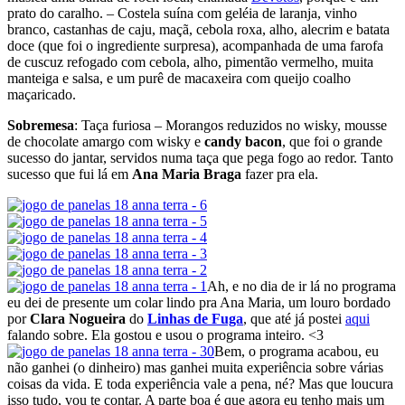
prato do caralho. – Costela suína com geléia de laranja, vinho
branco, castanhas de caju, maçã, cebola roxa, alho, alecrim e batata
doce (que foi o ingrediente surpresa), acompanhada de uma farofa
de cuscuz refogado com cebola, alho, pimentão vermelho, muita
manteiga e salsa, e um purê de macaxeira com queijo coalho
maçaricado.
Sobremesa
: Taça furiosa – Morangos reduzidos no wisky, mousse
de chocolate amargo com wisky e
candy bacon
, que foi o grande
sucesso do jantar, servidos numa taça que pega fogo ao redor. Tanto
sucesso que fui lá em
Ana Maria Braga
fazer pra ela.
Ah, e no dia de ir lá no programa
eu dei de presente um colar lindo pra Ana Maria, um louro bordado
por
Clara Nogueira
do
Linhas de Fuga
, que até já postei
aqui
falando sobre. Ela gostou e usou o programa inteiro. <3
Bem, o programa acabou, eu
não ganhei (o dinheiro) mas ganhei muita experiência sobre várias
coisas da vida. E toda experiência vale a pena, né? Mas que loucura
isso tudo, vou te contar. A parte boa é que agora eu tenho mais um