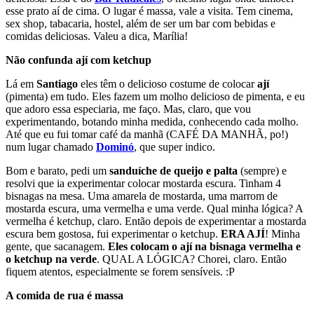
esse prato aí de cima. O lugar é massa, vale a visita. Tem cinema,
sex shop, tabacaria, hostel, além de ser um bar com bebidas e
comidas deliciosas. Valeu a dica, Marília!
Não confunda ají com ketchup
Lá em
Santiago
eles têm o delicioso costume de colocar
ají
(pimenta) em tudo. Eles fazem um molho delicioso de pimenta, e eu
que adoro essa especiaria, me faço. Mas, claro, que vou
experimentando, botando minha medida, conhecendo cada molho.
Até que eu fui tomar café da manhã (CAFÉ DA MANHÃ, po!)
num lugar chamado
Dominó
, que super indico.
Bom e barato, pedi um
sanduíche de queijo e palta
(sempre) e
resolvi que ia experimentar colocar mostarda escura. Tinham 4
bisnagas na mesa. Uma amarela de mostarda, uma marrom de
mostarda escura, uma vermelha e uma verde. Qual minha lógica? A
vermelha é ketchup, claro. Então depois de experimentar a mostarda
escura bem gostosa, fui experimentar o ketchup.
ERA AJÍ
! Minha
gente, que sacanagem.
Eles colocam o ají na bisnaga vermelha e
o ketchup na verde
. QUAL A LÓGICA? Chorei, claro. Então
fiquem atentos, especialmente se forem sensíveis. :P
A comida de rua é massa