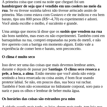
A primeira coisa que comi na noite que cheguei foi um
hambúrguer de soja que é vendido em uns coolers no meio da
rua
. Se eu tivesse sozinha talvez não tivesse arriscado assim de
primeira. Mas como estava com Gustavo e ele me indicou e era bem
barato, tipo uns 800 pesos (R$+-4,70) eu experimentei e adorei.
Você ainda escolhe o molho, é suculento e grande.
Uma amiga que morou lá disse que os
sushis que vendem na rua
são bons também, mas esses eu não experimentei. Também comi em
barraquinhas na rua, comprei empanadas na porta do metrô, e não
tive aperreio com a barriga em momento algum. Então vale a
experiência de comer bem e barato, sem preconceito.
O clima é muito seco
Isso deve ser uma das coisas que mais devemos lembrar antes,
durante e depois de passar por
Santiago
.
O clima seco resseca a
pele, a boca, a alma
. Então mesmo que você ainda não esteja
sentindo a boca ressecada ou coisa assim, é bom ficar usando
protetor labial. Se não, em poucos dias, sua boca vai rachar.
Também é bom não economizar no hidratante corporal, soro para o
nariz e para os olhos e lembrar de beber muita água.
Os horários das coisas são estranhos pra mim
A cidade acorda mais tarde, as lojas abrem mais tarde, tem loja que