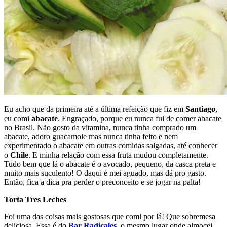
Eu acho que da primeira até a última refeição que fiz em
Santiago
,
eu comi
abacate
. Engraçado, porque eu nunca fui de comer abacate
no Brasil. Não gosto da vitamina, nunca tinha comprado um
abacate, adoro guacamole mas nunca tinha feito e nem
experimentado o abacate em outras comidas salgadas, até conhecer
o
Chile
. E minha relação com essa fruta mudou completamente.
Tudo bem que lá o abacate é o avocado, pequeno, da casca preta e
muito mais suculento! O daqui é mei aguado, mas dá pro gasto.
Então, fica a dica pra perder o preconceito e se jogar na palta!
Torta Tres Leches
Foi uma das coisas mais gostosas que comi por lá! Que sobremesa
deliciosa. Essa é do
Bar Radicales
, o mesmo lugar onde almocei