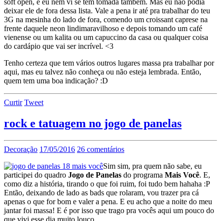
soft open, e eu nem vi se tem tomada também. Mas eu não podia
deixar ele de fora dessa lista. Vale a pena ir até pra trabalhar do teu
3G na mesinha do lado de fora, comendo um croissant caprese na
frente daquele neon lindimaravilhoso e depois tomando um café
vienense ou um kalita ou um capuccino da casa ou qualquer coisa
do cardápio que vai ser incrível. <3
Tenho certeza que tem vários outros lugares massa pra trabalhar por
aqui, mas eu talvez não conheça ou não esteja lembrada. Então,
quem tem uma boa indicação? :D
Curtir
Tweet
rock e tatuagem no jogo de panelas
Decoração
17/05/2016
26 comentários
Sim sim, pra quem não sabe, eu
participei do quadro
Jogo de Panelas
do programa
Mais Você
. E,
como diz a história, tirando o que foi ruim, foi tudo bem hahaha :P
Então, deixando de lado as bads que rolaram, vou trazer pra cá
apenas o que for bom e valer a pena. E eu acho que a noite do meu
jantar foi massa! E é por isso que trago pra vocês aqui um pouco do
que vivi esse dia muito louco.