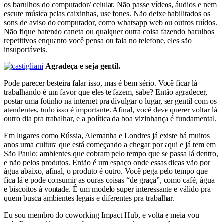
os barulhos do computador/ celular. Não passe vídeos, áudios e nem
escute música pelas caixinhas, use fones. Não deixe habilitados os
sons de aviso do computador, como whatsapp web ou outros ruídos.
Não fique batendo caneta ou qualquer outra coisa fazendo barulhos
repetitivos enquanto você pensa ou fala no telefone, eles são
insuportáveis.
Agradeça e seja gentil.
Pode parecer besteira falar isso, mas é bem sério. Você ficar lá
trabalhando é um favor que eles te fazem, sabe? Então agradecer,
postar uma fotinho na internet pra divulgar o lugar, ser gentil com os
atendentes, tudo isso é importante. Afinal, você deve querer voltar lá
outro dia pra trabalhar, e a política da boa vizinhança é fundamental.
Em lugares como Rússia, Alemanha e Londres já existe há muitos
anos uma cultura que está começando a chegar por aqui e já tem em
São Paulo: ambientes que cobram pelo tempo que se passa lá dentro,
e não pelos produtos. Então é um espaço onde essas dicas vão por
água abaixo, afinal, o produto é outro. Você pega pelo tempo que
fica lá e pode consumir as ouras coisas “de graça”, como café, água
e biscoitos à vontade. É um modelo super interessante e válido pra
quem busca ambientes legais e diferentes pra trabalhar.
Eu sou membro do coworking Impact Hub, e volta e meia vou