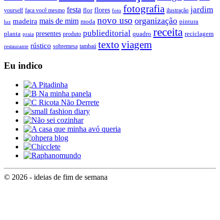
fotografia
jardim
festa
flores
faça você mesmo
flor
ilustração
yourself
foto
novo uso
organização
mais de mim
madeira
moda
pintura
luz
receita
publieditorial
presentes
planta
quadro
produto
reciclagem
praia
texto
viagem
rústico
tambaú
restaurante
sobremesa
Eu indico
© 2026 - ideias de fim de semana