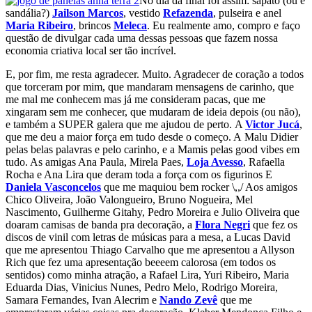
No dia da final foi assim: sapato (ou é
sandália?)
Jailson Marcos
, vestido
Refazenda
, pulseira e anel
Maria Ribeiro
, brincos
Meleca
. Eu realmente amo, compro e faço
questão de divulgar cada uma dessas pessoas que fazem nossa
economia criativa local ser tão incrível.
E, por fim, me resta agradecer. Muito. Agradecer de coração a todos
que torceram por mim, que mandaram mensagens de carinho, que
me mal me conhecem mas já me consideram pacas, que me
xingaram sem me conhecer, que mudaram de ideia depois (ou não),
e também a SUPER galera que me ajudou de perto. A
Victor Jucá
,
que me deu a maior força em tudo desde o começo. A Malu Didier
pelas belas palavras e pelo carinho, e a Mamis pelas good vibes em
tudo. As amigas Ana Paula, Mirela Paes,
Loja Avesso
, Rafaella
Rocha e Ana Lira que deram toda a força com os figurinos E
Daniela Vasconcelo
s
que me maquiou bem rocker \,,/ Aos amigos
Chico Oliveira, João Valongueiro, Bruno Nogueira, Mel
Nascimento, Guilherme Gitahy, Pedro Moreira e Julio Oliveira que
doaram camisas de banda pra decoração, a
Flora Negri
que fez os
discos de vinil com letras de músicas para a mesa, a Lucas David
que me apresentou Thiago Carvalho que me apresentou a Allyson
Rich que fez uma apresentação beeeem calorosa (em todos os
sentidos) como minha atração, a Rafael Lira, Yuri Ribeiro, Maria
Eduarda Dias, Vinicius Nunes, Pedro Melo, Rodrigo Moreira,
Samara Fernandes, Ivan Alecrim e
Nando Zevê
que me