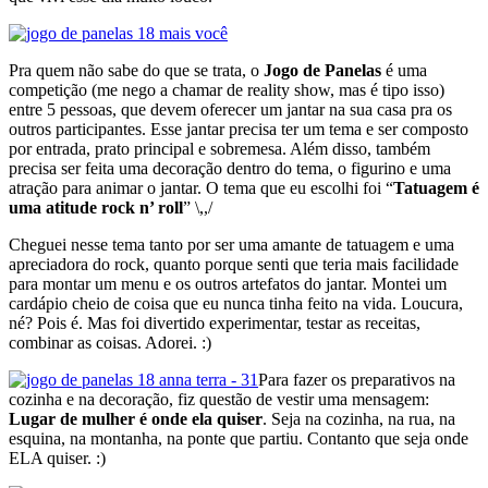
Pra quem não sabe do que se trata, o
Jogo de Panelas
é uma
competição (me nego a chamar de reality show, mas é tipo isso)
entre 5 pessoas, que devem oferecer um jantar na sua casa pra os
outros participantes. Esse jantar precisa ter um tema e ser composto
por entrada, prato principal e sobremesa. Além disso, também
precisa ser feita uma decoração dentro do tema, o figurino e uma
atração para animar o jantar. O tema que eu escolhi foi “
Tatuagem é
uma atitude rock n’ roll
” \,,/
Cheguei nesse tema tanto por ser uma amante de tatuagem e uma
apreciadora do rock, quanto porque senti que teria mais facilidade
para montar um menu e os outros artefatos do jantar. Montei um
cardápio cheio de coisa que eu nunca tinha feito na vida. Loucura,
né? Pois é. Mas foi divertido experimentar, testar as receitas,
combinar as coisas. Adorei. :)
Para fazer os preparativos na
cozinha e na decoração, fiz questão de vestir uma mensagem:
Lugar de mulher é onde ela quiser
. Seja na cozinha, na rua, na
esquina, na montanha, na ponte que partiu. Contanto que seja onde
ELA quiser. :)