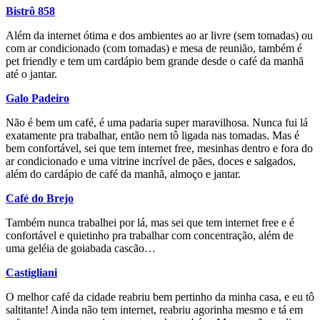
Bistrô 858
Além da internet ótima e dos ambientes ao ar livre (sem tomadas) ou
com ar condicionado (com tomadas) e mesa de reunião, também é
pet friendly e tem um cardápio bem grande desde o café da manhã
até o jantar.
Galo Padeiro
Não é bem um café, é uma padaria super maravilhosa. Nunca fui lá
exatamente pra trabalhar, então nem tô ligada nas tomadas. Mas é
bem confortável, sei que tem internet free, mesinhas dentro e fora do
ar condicionado e uma vitrine incrível de pães, doces e salgados,
além do cardápio de café da manhã, almoço e jantar.
Café do Brejo
Também nunca trabalhei por lá, mas sei que tem internet free e é
confortável e quietinho pra trabalhar com concentração, além de
uma geléia de goiabada cascão…
Castigliani
O melhor café da cidade reabriu bem pertinho da minha casa, e eu tô
saltitante! Ainda não tem internet, reabriu agorinha mesmo e tá em