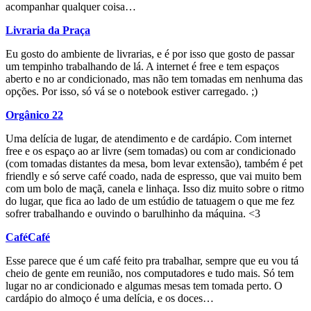
acompanhar qualquer coisa…
Livraria da Praça
Eu gosto do ambiente de livrarias, e é por isso que gosto de passar
um tempinho trabalhando de lá. A internet é free e tem espaços
aberto e no ar condicionado, mas não tem tomadas em nenhuma das
opções. Por isso, só vá se o notebook estiver carregado. ;)
Orgânico 22
Uma delícia de lugar, de atendimento e de cardápio. Com internet
free e os espaço ao ar livre (sem tomadas) ou com ar condicionado
(com tomadas distantes da mesa, bom levar extensão), também é pet
friendly e só serve café coado, nada de espresso, que vai muito bem
com um bolo de maçã, canela e linhaça. Isso diz muito sobre o ritmo
do lugar, que fica ao lado de um estúdio de tatuagem o que me fez
sofrer trabalhando e ouvindo o barulhinho da máquina. <3
CaféCafé
Esse parece que é um café feito pra trabalhar, sempre que eu vou tá
cheio de gente em reunião, nos computadores e tudo mais. Só tem
lugar no ar condicionado e algumas mesas tem tomada perto. O
cardápio do almoço é uma delícia, e os doces…