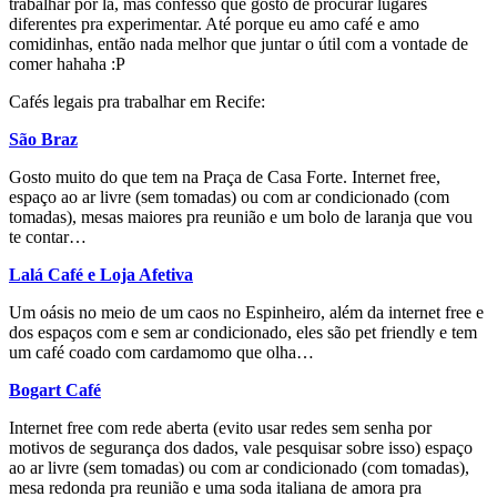
trabalhar por lá, mas confesso que gosto de procurar lugares
diferentes pra experimentar. Até porque eu amo café e amo
comidinhas, então nada melhor que juntar o útil com a vontade de
comer hahaha :P
Cafés legais pra trabalhar em Recife:
São Braz
Gosto muito do que tem na Praça de Casa Forte. Internet free,
espaço ao ar livre (sem tomadas) ou com ar condicionado (com
tomadas), mesas maiores pra reunião e um bolo de laranja que vou
te contar…
Lalá Café e Loja Afetiva
Um oásis no meio de um caos no Espinheiro, além da internet free e
dos espaços com e sem ar condicionado, eles são pet friendly e tem
um café coado com cardamomo que olha…
Bogart Café
Internet free com rede aberta (evito usar redes sem senha por
motivos de segurança dos dados, vale pesquisar sobre isso) espaço
ao ar livre (sem tomadas) ou com ar condicionado (com tomadas),
mesa redonda pra reunião e uma soda italiana de amora pra