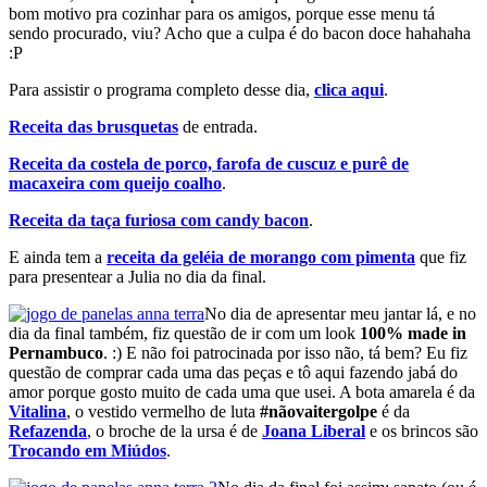
bom motivo pra cozinhar para os amigos, porque esse menu tá
sendo procurado, viu? Acho que a culpa é do bacon doce hahahaha
:P
Para assistir o programa completo desse dia,
clica aqui
.
Receita das brusquetas
de entrada.
Receita da costela de porco, farofa de cuscuz e purê de
macaxeira com queijo coalho
.
Receita da taça furiosa com candy bacon
.
E ainda tem a
receita da geléia de morango com pimenta
que fiz
para presentear a Julia no dia da final.
No dia de apresentar meu jantar lá, e no
dia da final também, fiz questão de ir com um look
100% made in
Pernambuco
. :) E não foi patrocinada por isso não, tá bem? Eu fiz
questão de comprar cada uma das peças e tô aqui fazendo jabá do
amor porque gosto muito de cada uma que usei. A bota amarela é da
Vitalina
, o vestido vermelho de luta
#nãovaitergolpe
é da
Refazenda
, o broche de la ursa é de
Joana Liberal
e os brincos são
Trocando em Miúdos
.