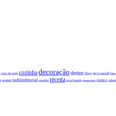
decoração
cozinha
design
Doce
cores de sexta
faça
do it yourself
receita
publieditorial
rústico
s
quadro
produto
reciclagem
restaurante
sobre