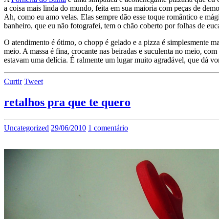
a coisa mais linda do mundo, feita em sua maioria com peças de demol
Ah, como eu amo velas. Elas sempre dão esse toque romântico e mágic
banheiro, que eu não fotografei, tem o chão coberto por folhas de eu
O atendimento é ótimo, o chopp é gelado e a pizza é simplesmente mar
meio. A massa é fina, crocante nas beiradas e suculenta no meio, com
estavam uma delícia. É ralmente um lugar muito agradável, que dá von
Curtir
Tweet
retalhos pra que te quero
Uncategorized
29/06/2010
1 comentário