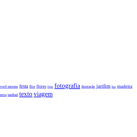
fotografia
jardim
festa
flores
madeira
 você mesmo
flor
ilustração
foto
luz
texto
viagem
tambaú
mesa