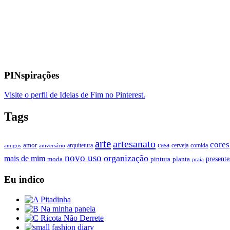
PINspirações
Visite o perfil de Ideias de Fim no Pinterest.
Tags
arte
artesanato
cores
casa
amor
arquitetura
cerveja
comida
amigos
aniversário
novo uso
organização
mais de mim
presente
moda
pintura
planta
praia
Eu indico