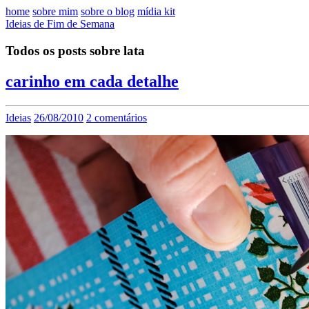
home
sobre mim
sobre o blog
mídia kit
Ideias de Fim de Semana
Todos os posts sobre lata
carinho em cada detalhe
Ideias
26/08/2010
2 comentários