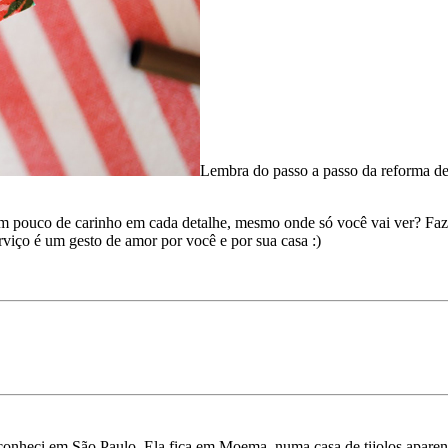
Lembra do passo a passo da reforma d
m pouco de carinho em cada detalhe, mesmo onde só você vai ver? Fazer
erviço é um gesto de amor por você e por sua casa :)
conheci em São Paulo. Ela fica em Moema, numa casa de tijolos aparen