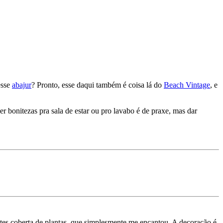
esse
abajur
? Pronto, esse daqui também é coisa lá do
Beach Vintage
, e
 bonitezas pra sala de estar ou pro lavabo é de praxe, mas dar
tes coberta de plantas, que simplesmente me encantou. A decoração é