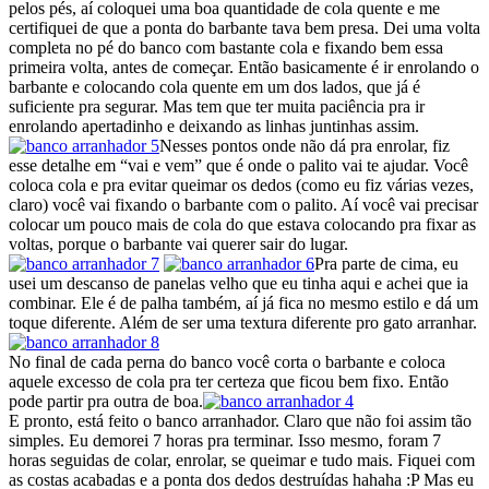
pelos pés, aí coloquei uma boa quantidade de cola quente e me
certifiquei de que a ponta do barbante tava bem presa. Dei uma volta
completa no pé do banco com bastante cola e fixando bem essa
primeira volta, antes de começar. Então basicamente é ir enrolando o
barbante e colocando cola quente em um dos lados, que já é
suficiente pra segurar. Mas tem que ter muita paciência pra ir
enrolando apertadinho e deixando as linhas juntinhas assim.
Nesses pontos onde não dá pra enrolar, fiz
esse detalhe em “vai e vem” que é onde o palito vai te ajudar. Você
coloca cola e pra evitar queimar os dedos (como eu fiz várias vezes,
claro) você vai fixando o barbante com o palito. Aí você vai precisar
colocar um pouco mais de cola do que estava colocando pra fixar as
voltas, porque o barbante vai querer sair do lugar.
Pra parte de cima, eu
usei um descanso de panelas velho que eu tinha aqui e achei que ia
combinar. Ele é de palha também, aí já fica no mesmo estilo e dá um
toque diferente. Além de ser uma textura diferente pro gato arranhar.
No final de cada perna do banco você corta o barbante e coloca
aquele excesso de cola pra ter certeza que ficou bem fixo. Então
pode partir pra outra de boa.
E pronto, está feito o banco arranhador. Claro que não foi assim tão
simples. Eu demorei 7 horas pra terminar. Isso mesmo, foram 7
horas seguidas de colar, enrolar, se queimar e tudo mais. Fiquei com
as costas acabadas e a ponta dos dedos destruídas hahaha :P Mas eu