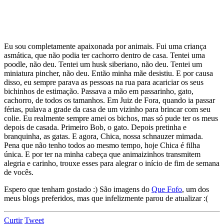
Eu sou completamente apaixonada por animais. Fui uma criança
asmática, que não podia ter cachorro dentro de casa. Tentei uma
poodle, não deu. Tentei um husk siberiano, não deu. Tentei um
miniatura pincher, não deu. Então minha mãe desistiu. E por causa
disso, eu sempre parava as pessoas na rua para acariciar os seus
bichinhos de estimação. Passava a mão em passarinho, gato,
cachorro, de todos os tamanhos. Em Juiz de Fora, quando ia passar
férias, pulava a grade da casa de um vizinho para brincar com seu
colie. Eu realmente sempre amei os bichos, mas só pude ter os meus
depois de casada. Primeiro Bob, o gato. Depois pretinha e
branquinha, as gatas. E agora, Chica, nossa schnauzer mimada.
Pena que não tenho todos ao mesmo tempo, hoje Chica é filha
única. E por ter na minha cabeça que animaizinhos transmitem
alegria e carinho, trouxe esses para alegrar o início de fim de semana
de vocês.
Espero que tenham gostado :) São imagens do
Que Fofo
, um dos
meus blogs preferidos, mas que infelizmente parou de atualizar :(
Curtir
Tweet