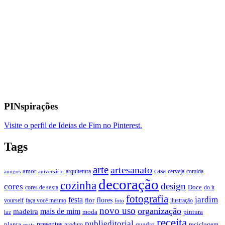
PINspirações
Visite o perfil de Ideias de Fim no Pinterest.
Tags
arte
artesanato
casa
amor
arquitetura
cerveja
comida
amigos
aniversário
decoração
cozinha
design
cores
Doce
cores de sexta
do it
fotografia
jardim
festa
flores
faça você mesmo
flor
ilustração
yourself
foto
novo uso
organização
mais de mim
madeira
moda
pintura
luz
receita
publieditorial
presentes
planta
quadro
produto
reciclagem
praia