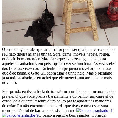
Quem tem gato sabe que arranhador pode ser qualquer coisa onde o
seu gato queira afiar as unhas. Sofá, cama, móveis, tapete, roupa,
onde ele bem entender. Mas claro que as vezes a gente compra
aqueles arranhadores em petshops pra ver se funciona. As vezes eles
dão bola, as vezes não. Eu tenho um pequeno móvel aqui em casa
que é de palha, e Gato Gil adora afiar a unha nele. Mas o bichinho
já tá todo acabado, e eu achei que ele merecia um arranhador mais
novinho.
Foi quando eu tive a ideia de transformar um banco num arranhador
pra ele. O que você precisa basicamente é do banco, um carretel de
corda, cola quente, tesoura e um palito pra te ajudar nas manobras
de colar. Eu não encontrei uma corda que tivesse uma espessura
menor, então fui de barbante de sisal mesmo.
O passo a passo é bem simples. Comecei