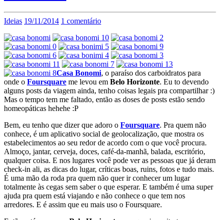
Ideias
19/11/2014
1 comentário
Casa Bonomi
, o paraíso dos carboidratos para
onde o
Foursquare
me levou em
Belo Horizonte
. Eu to devendo
alguns posts da viagem ainda, tenho coisas legais pra compartilhar :)
Mas o tempo tem me faltado, então as doses de posts estão sendo
homeopáticas hehehe :P
Bem, eu tenho que dizer que adoro o
Foursquare
. Pra quem não
conhece, é um aplicativo social de geolocalização, que mostra os
estabelecimentos ao seu redor de acordo com o que você procura.
Almoço, jantar, cerveja, doces, café-da-manhã, balada, escritório,
qualquer coisa. E nos lugares você pode ver as pessoas que já deram
check-in ali, as dicas do lugar, críticas boas, ruins, fotos e tudo mais.
É uma mão da roda pra quem não quer ir conhecer um lugar
totalmente às cegas sem saber o que esperar. E também é uma super
ajuda pra quem está viajando e não conhece o que tem nos
arredores. E é assim que eu mais uso o Foursquare.