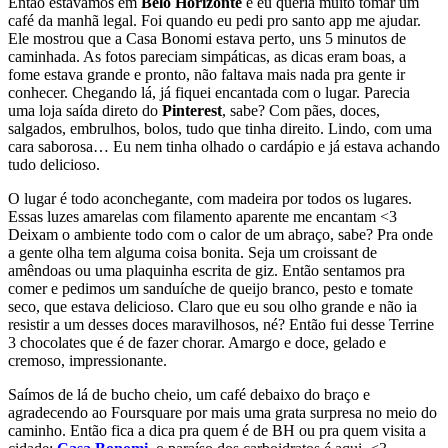
Então estávamos em
Belo Horizonte
e eu queria muito tomar um
café da manhã legal. Foi quando eu pedi pro santo app me ajudar.
Ele mostrou que a Casa Bonomi estava perto, uns 5 minutos de
caminhada. As fotos pareciam simpáticas, as dicas eram boas, a
fome estava grande e pronto, não faltava mais nada pra gente ir
conhecer. Chegando lá, já fiquei encantada com o lugar. Parecia
uma loja saída direto do
Pinterest
, sabe? Com pães, doces,
salgados, embrulhos, bolos, tudo que tinha direito. Lindo, com uma
cara saborosa… Eu nem tinha olhado o cardápio e já estava achando
tudo delicioso.
O lugar é todo aconchegante, com madeira por todos os lugares.
Essas luzes amarelas com filamento aparente me encantam <3
Deixam o ambiente todo com o calor de um abraço, sabe? Pra onde
a gente olha tem alguma coisa bonita. Seja um croissant de
amêndoas ou uma plaquinha escrita de giz. Então sentamos pra
comer e pedimos um sanduíche de queijo branco, pesto e tomate
seco, que estava delicioso. Claro que eu sou olho grande e não ia
resistir a um desses doces maravilhosos, né? Então fui desse Terrine
3 chocolates que é de fazer chorar. Amargo e doce, gelado e
cremoso, impressionante.
Saímos de lá de bucho cheio, um café debaixo do braço e
agradecendo ao Foursquare por mais uma grata surpresa no meio do
caminho. Então fica a dica pra quem é de BH ou pra quem visita a