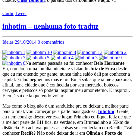
cidade:
Casa Bonomi
, o paraíso dos carboidratos é aqui. <3
Curtir
Tweet
inhotim – nenhuma foto traduz
Ideias
29/10/2014
0 comentários
Na semana passada eu fui conhecer
Belo Horizonte
.
Eu, com toda uma família mineira e visitando
Juiz de Fora
desde
que eu me entendo por gente, nunca tinha saído dali pra conhecer a
capital. Então peguei uns dias e fui. Eu já sabia que ia me apaixonar,
afinal, uma cidade que é conhecida por seu mercado, botecos,
cervejas e petiscos só poderia inspirar meu amor eterno. E inspirou.
E eu já saí de lá querendo voltar.
Mas como o blog não é um sanduíche pra eu deixar a melhor parte
para o final, vou começar pela parte mais gostosa:
Inhotim
! Gente,
eu nem consigo descrever esse lugar. Primeiro eu fiquei feliz de que
a melhor parte de BH fica, na verdade, em Brumadinho a 55km de
distância. Eu achava que essas coisas só aconteciam em Recife. “Vai
conhecer
Recife
? Não pode deixar de ir em
Olinda
e
Porto de