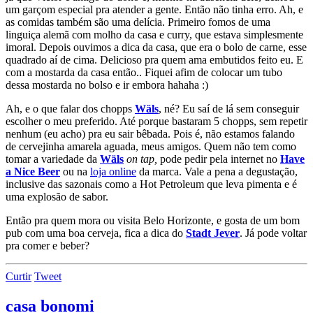
um garçom especial pra atender a gente. Então não tinha erro. Ah, e
as comidas também são uma delícia. Primeiro fomos de uma
linguiça alemã com molho da casa e curry, que estava simplesmente
imoral. Depois ouvimos a dica da casa, que era o bolo de carne, esse
quadrado aí de cima. Delicioso pra quem ama embutidos feito eu. E
com a mostarda da casa então.. Fiquei afim de colocar um tubo
dessa mostarda no bolso e ir embora hahaha :)
Ah, e o que falar dos chopps
Wäls
, né? Eu saí de lá sem conseguir
escolher o meu preferido. Até porque bastaram 5 chopps, sem repetir
nenhum (eu acho) pra eu sair bêbada. Pois é, não estamos falando
de cervejinha amarela aguada, meus amigos. Quem não tem como
tomar a variedade da
Wäls
on tap,
pode pedir pela internet no
Have
a Nice Beer
ou na
loja online
da marca. Vale a pena a degustação,
inclusive das sazonais como a Hot Petroleum que leva pimenta e é
uma explosão de sabor.
Então pra quem mora ou visita Belo Horizonte, e gosta de um bom
pub com uma boa cerveja, fica a dica do
Stadt Jever
. Já pode voltar
pra comer e beber?
Curtir
Tweet
casa bonomi