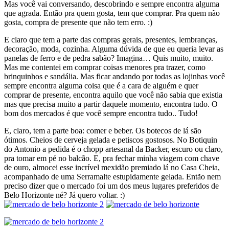
Mas você vai conversando, descobrindo e sempre encontra alguma
que agrada. Então pra quem gosta, tem que comprar. Pra quem não
gosta, compra de presente que não tem erro. :)
E claro que tem a parte das compras gerais, presentes, lembranças,
decoração, moda, cozinha. Alguma dúvida de que eu queria levar as
panelas de ferro e de pedra sabão? Imagina… Quis muito, muito.
Mas me contentei em comprar coisas menores pra trazer, como
brinquinhos e sandália. Mas ficar andando por todas as lojinhas você
sempre encontra alguma coisa que é a cara de alguém e quer
comprar de presente, encontra aquilo que você não sabia que existia
mas que precisa muito a partir daquele momento, encontra tudo. O
bom dos mercados é que você sempre encontra tudo.. Tudo!
E, claro, tem a parte boa: comer e beber. Os botecos de lá são
ótimos. Cheios de cerveja gelada e petiscos gostosos. No Botiquin
do Antonio a pedida é o chopp artesanal da Backer, escuro ou claro,
pra tomar em pé no balcão. E, pra fechar minha viagem com chave
de ouro, almocei esse incrível mexidão premiado lá no Casa Cheia,
acompanhado de uma Serramalte estupidamente gelada. Então nem
preciso dizer que o mercado foi um dos meus lugares preferidos de
Belo Horizonte né? Já quero voltar. :)