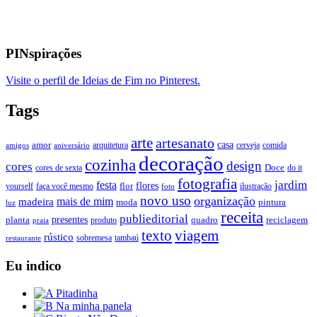
PINspirações
Visite o perfil de Ideias de Fim no Pinterest.
Tags
arte
artesanato
casa
amor
arquitetura
cerveja
comida
amigos
aniversário
decoração
cozinha
design
cores
Doce
cores de sexta
do it
fotografia
jardim
festa
flores
faça você mesmo
flor
ilustração
yourself
foto
novo uso
organização
mais de mim
madeira
moda
pintura
luz
receita
publieditorial
presentes
planta
quadro
produto
reciclagem
praia
texto
viagem
rústico
tambaú
restaurante
sobremesa
Eu indico