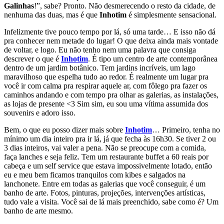
Galinhas
!”, sabe? Pronto. Não desmerecendo o resto da cidade, de
nenhuma das duas, mas é que
Inhotim
é simplesmente sensacional.
Infelizmente tive pouco tempo por lá, só uma tarde… E isso não dá
pra conhecer nem metade do lugar! O que deixa ainda mais vontade
de voltar, e logo. Eu não tenho nem uma palavra que consiga
descrever o que é
Inhotim
. É tipo um centro de arte contemporânea
dentro de um jardim botânico. Tem jardins incríveis, um lago
maravilhoso que espelha tudo ao redor. É realmente um lugar pra
você ir com calma pra respirar aquele ar, com fôlego pra fazer os
caminhos andando e com tempo pra olhar as galerias, as instalações,
as lojas de presente <3 Sim sim, eu sou uma vítima assumida dos
souvenirs e adoro isso.
Bem, o que eu posso dizer mais sobre
Inhotim
… Primeiro, tenha no
mínimo um dia inteiro pra ir lá, já que fecha às 16h30. Se tiver 2 ou
3 dias inteiros, vai valer a pena. Não se preocupe com a comida,
faça lanches e seja feliz. Tem um restaurante buffet a 60 reais por
cabeça e um self service que estava impossivelmente lotado, então
eu e meu bem ficamos tranquilos com kibes e salgados na
lanchonete. Entre em todas as galerias que você conseguir, é um
banho de arte. Fotos, pinturas, projeções, intervenções artísticas,
tudo vale a visita. Você sai de lá mais preenchido, sabe como é? Um
banho de arte mesmo.