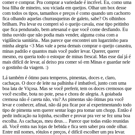
comer e comprar. Pra comprar a variedade é incrível. Eu, como uma
boa filha de mineiro, sou viciada em queijos. Olhar um box desse
com todos os tipos, tamanhos e preços é como quando um cachorro
fica olhando aquelas churrasqueiras de galeto, sabe? Os olhinhos
brilham. Pra levar eu comprei só o queijo cavala, esse tipo peitinho
que fica pendurado, bem artesanal e que você come desfiando. Eu
tinha ouvido que não podia mais vender, alguma coisa com a
vigilância sanitária.. Mas parece que encontrei um lugarzinho para
minha alegria <3 Mas vale a pena demais comprar o queijo canastra,
minas padrão e quantos mais você puder levar. Querer, querer
mesmo, eu queria todo o estoque de minas frescal. Mas esse daí já é
mais difícil de levar, aí deixo pra comer só em Minas e guardar nele
o gostinho da viagem. :)
Lá também é ótimo para temperos, pimentas, doces e, claro,
cachaças. O doce de leite na palhinha é imbatível, junto com uma
boa lata de Viçosa. Mas se você preferir, tem os doces cremosos que
você escolhe, bota no pote, pesa e chora de alegria. A goiabada
cremosa não é careta não, viu? As pimentas são ótimas pra você
levar e conhecer, afinal, não dá pra ficar por aí experimentando todo
tipo de pimenta sem querer sentar logo pra tomar um chopp. Então é
pedir indicação na lojinha, escolher e provar pra ver se fez uma boa
escolha. As cachaças, meu deus… Parece que todas estão reunidas
ali. Você entra nas lojas de bebida e fica sem saber pra onde olhar.
Entre mil nomes, rótulos e preços, é difícil escolher um pra levar.