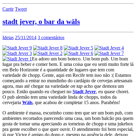
Curtir
Tweet
stadt jever, o bar da wäls
Ideias
25/11/2014
3 comentários
Eu adoro um bom boteco. Um bom pub. Um bom
lugar pra beber e comer bem. E uma coisa que eu senti muito forte lá
em Belo Horizonte é a quantidade de lugares que tem com
variedade de chopp. Gente, aqui em Recife tem isso não :( Estamos
começando a entrar no mundinho do cardápio de cervejas artesanais
agora, mas até chegar na variedade
on tap
acho que demora um
pouco. Então quando eu cheguei no
Stadt Jever
, eu quase chorei.
O pub alemão tem uma variedade linda de chopps, todos da
cervejaria
Wäls
, que acabou de completar 15 anos. Parabéns!
O ambiente é massa, escurinho como tem que ser um bom pub, com
ambientes recortados parecendo uma casa, um bom balcão pra quem
gosta de tomar uma apreciando as torneiras de chopp e uma jukebox
pra gente escolher o que quer ouvir. O atendimento foi bem especial,
já que Victor é amigo do dono e, mesmo na ausência dele, deixou