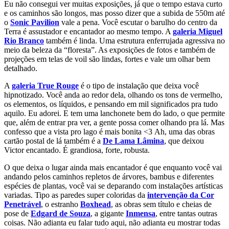
Eu não consegui ver muitas exposições, já que o tempo estava curto
e os caminhos são longos, mas posso dizer que a subida de 550m até
o
Sonic Pavilion
vale a pena. Você escutar o barulho do centro da
Terra é assustador e encantador ao mesmo tempo. A
galeria Miguel
Rio Branco
também é linda. Uma estrutura enferrujada agressiva no
meio da beleza da “floresta”. As exposições de fotos e também de
projeções em telas de voil são lindas, fortes e vale um olhar bem
detalhado.
A
galeria True Rouge
é o tipo de instalação que deixa você
hipnotizado. Você anda ao redor dela, olhando os tons de vermelho,
os elementos, os líquidos, e pensando em mil significados pra tudo
aquilo. Eu adorei. E tem uma lanchonete bem do lado, o que permite
que, além de entrar pra ver, a gente possa comer olhando pra lá. Mas
confesso que a vista pro lago é mais bonita <3 Ah, uma das obras
cartão postal de lá também é a
De Lama Lâmina
, que deixou
Victor encantado. É grandiosa, forte, robusta.
O que deixa o lugar ainda mais encantador é que enquanto você vai
andando pelos caminhos repletos de árvores, bambus e diferentes
espécies de plantas, você vai se deparando com instalações artísticas
variadas. Tipo as paredes super coloridas da
intervenção da Cor
Penetrável
, o estranho
Boxhead
, as obras sem título e cheias de
pose de
Edgard de Souza
, a gigante
Inmensa
, entre tantas outras
coisas. Não adianta eu falar tudo aqui, não adianta eu mostrar todas