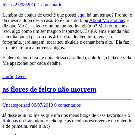
Ideias
23/08/2010
1 comentário
Lembra do abajur de crochê que postei
aqui
há um tempo? Pronto, é
da mesma dona desta casa. Jo é dona do blog
About Mo and me
, e
diz que Mo é… algo como um amigo imaginário? Mais ou menos
isso, algo como um ser mágico inspirador. Ela é Alemã e ainda não
acredita que já passou dos 40. Gosta de literatura, redação,
fotografia, jardinagem, tocar seu ukulele e cantar bem alto. Ela faz
crochê e reforma móveis antigos.
E além de tudo isso, é dona dessa casa linda, colorida, cheia de vida.
Me apaixonei por cada detalhe.
Curtir
Tweet
as flores de feltro não morrem
Uncategorized
06/07/2010
0 comentários
Já disse aqui no Ideias que um dos meus blogs de casa favoritos é o
Rainhas do Lar
, adoro o jeito que as meninas escrevem e o conteúdo
é de primeira, vale ir lá :)