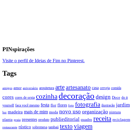
PINspirações
Visite o perfil de Ideias de Fim no Pinterest.
Tags
arte
artesanato
casa
amor
arquitetura
cerveja
comida
amigos
aniversário
decoração
cozinha
design
cores
Doce
cores de sexta
do it
fotografia
jardim
festa
flores
faça você mesmo
flor
ilustração
yourself
foto
novo uso
organização
mais de mim
madeira
moda
pintura
luz
receita
publieditorial
presentes
planta
quadro
produto
reciclagem
praia
texto
viagem
rústico
tambaú
restaurante
sobremesa