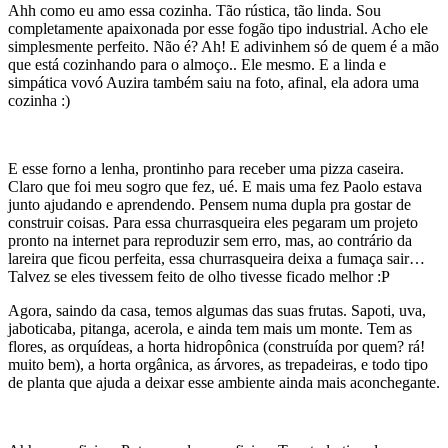
Ahh como eu amo essa cozinha. Tão rústica, tão linda. Sou
completamente apaixonada por esse fogão tipo industrial. Acho ele
simplesmente perfeito. Não é? Ah! E adivinhem só de quem é a mão
que está cozinhando para o almoço.. Ele mesmo. E a linda e
simpática vovó Auzira também saiu na foto, afinal, ela adora uma
cozinha :)
E esse forno a lenha, prontinho para receber uma pizza caseira.
Claro que foi meu sogro que fez, ué. E mais uma fez Paolo estava
junto ajudando e aprendendo. Pensem numa dupla pra gostar de
construir coisas. Para essa churrasqueira eles pegaram um projeto
pronto na internet para reproduzir sem erro, mas, ao contrário da
lareira que ficou perfeita, essa churrasqueira deixa a fumaça sair…
Talvez se eles tivessem feito de olho tivesse ficado melhor :P
Agora, saindo da casa, temos algumas das suas frutas. Sapoti, uva,
jaboticaba, pitanga, acerola, e ainda tem mais um monte. Tem as
flores, as orquídeas, a horta hidropônica (construída por quem? rá!
muito bem), a horta orgânica, as árvores, as trepadeiras, e todo tipo
de planta que ajuda a deixar esse ambiente ainda mais aconchegante.