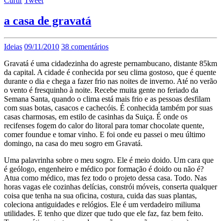
Curtir
Tweet
a casa de gravatá
Ideias
09/11/2010
38 comentários
Gravatá é uma cidadezinha do agreste pernambucano, distante 85km
da capital. A cidade é conhecida por seu clima gostoso, que é quente
durante o dia e chega a fazer frio nas noites de inverno. Até no verão
o vento é fresquinho à noite. Recebe muita gente no feriado da
Semana Santa, quando o clima está mais frio e as pessoas desfilam
com suas botas, casacos e cachecóis. É conhecida também por suas
casas charmosas, em estilo de casinhas da Suiça. É onde os
recifenses fogem do calor do litoral para tomar chocolate quente,
comer foundue e tomar vinho. E foi onde eu passei o meu último
domingo, na casa do meu sogro em Gravatá.
Uma palavrinha sobre o meu sogro. Ele é meio doido. Um cara que
é geólogo, engenheiro e médico por formação é doido ou não é?
Atua como médico, mas fez todo o projeto dessa casa. Todo. Nas
horas vagas ele cozinhas delícias, constrói móveis, conserta qualquer
coisa que tenha na sua oficina, costura, cuida das suas plantas,
coleciona antiguidades e relógios. Ele é um verdadeiro miliuma
utilidades. E tenho que dizer que tudo que ele faz, faz bem feito.