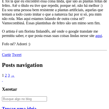
E foi lá que eu encontrei essa coisa linda, que são as plantas feitas de
feltro. Até o título eu tive que repedir, porque né, não há melhor :)
Eu sou uma pessoa bem resistente a plantas artificiais, aquelas que
tentam a todo custo imitar o que a natureza faz por si só, pra mim
não rola. Mas aqui estamos falando de outra coisa né?
Vamocombiná. Essas plantinhas de feltro são um mimo sem fim.
O artista é um florista finlandês, até onde o google translate me
permitiu saber, e que posta essas suas coisas lindas nesse site
aqui
.
Fofo né? Adorei :)
Curtir
Tweet
Posts navigation
1
2
3
→
Xeretar
Trocar uma ideia