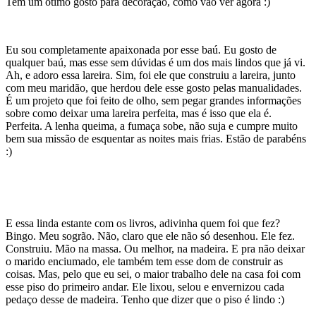
Tem um ótimo gosto para decoração, como vão ver agora :)
Eu sou completamente apaixonada por esse baú. Eu gosto de
qualquer baú, mas esse sem dúvidas é um dos mais lindos que já vi.
Ah, e adoro essa lareira. Sim, foi ele que construiu a lareira, junto
com meu maridão, que herdou dele esse gosto pelas manualidades.
É um projeto que foi feito de olho, sem pegar grandes informações
sobre como deixar uma lareira perfeita, mas é isso que ela é.
Perfeita. A lenha queima, a fumaça sobe, não suja e cumpre muito
bem sua missão de esquentar as noites mais frias. Estão de parabéns
:)
E essa linda estante com os livros, adivinha quem foi que fez?
Bingo. Meu sogrão. Não, claro que ele não só desenhou. Ele fez.
Construiu. Mão na massa. Ou melhor, na madeira. E pra não deixar
o marido enciumado, ele também tem esse dom de construir as
coisas. Mas, pelo que eu sei, o maior trabalho dele na casa foi com
esse piso do primeiro andar. Ele lixou, selou e envernizou cada
pedaço desse de madeira. Tenho que dizer que o piso é lindo :)