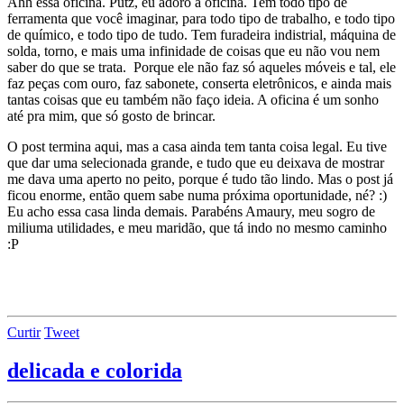
Ahh essa oficina. Putz, eu adoro a oficina. Tem todo tipo de
ferramenta que você imaginar, para todo tipo de trabalho, e todo tipo
de químico, e todo tipo de tudo. Tem furadeira indistrial, máquina de
solda, torno, e mais uma infinidade de coisas que eu não vou nem
saber do que se trata. Porque ele não faz só aqueles móveis e tal, ele
faz peças com ouro, faz sabonete, conserta eletrônicos, e ainda mais
tantas coisas que eu também não faço ideia. A oficina é um sonho
até pra mim, que só gosto de brincar.
O post termina aqui, mas a casa ainda tem tanta coisa legal. Eu tive
que dar uma selecionada grande, e tudo que eu deixava de mostrar
me dava uma aperto no peito, porque é tudo tão lindo. Mas o post já
ficou enorme, então quem sabe numa próxima oportunidade, né? :)
Eu acho essa casa linda demais. Parabéns Amaury, meu sogro de
miliuma utilidades, e meu maridão, que tá indo no mesmo caminho
:P
Curtir
Tweet
delicada e colorida