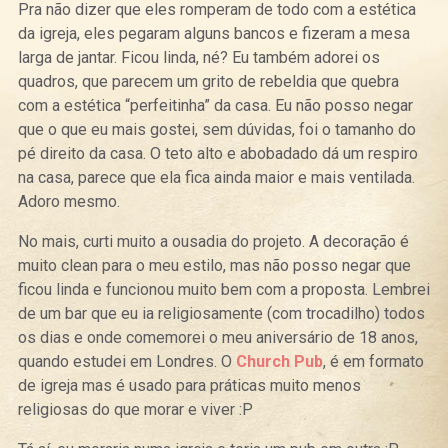
Pra não dizer que eles romperam de todo com a estética
da igreja, eles pegaram alguns bancos e fizeram a mesa
larga de jantar. Ficou linda, né? Eu também adorei os
quadros, que parecem um grito de rebeldia que quebra
com a estética “perfeitinha” da casa. Eu não posso negar
que o que eu mais gostei, sem dúvidas, foi o tamanho do
pé direito da casa. O teto alto e abobadado dá um respiro
na casa, parece que ela fica ainda maior e mais ventilada.
Adoro mesmo.
No mais, curti muito a ousadia do projeto. A decoração é
muito clean para o meu estilo, mas não posso negar que
ficou linda e funcionou muito bem com a proposta. Lembrei
de um bar que eu ia religiosamente (com trocadilho) todos
os dias e onde comemorei o meu aniversário de 18 anos,
quando estudei em Londres. O
Church Pub
, é em formato
de igreja mas é usado para práticas muito menos
religiosas do que morar e viver :P