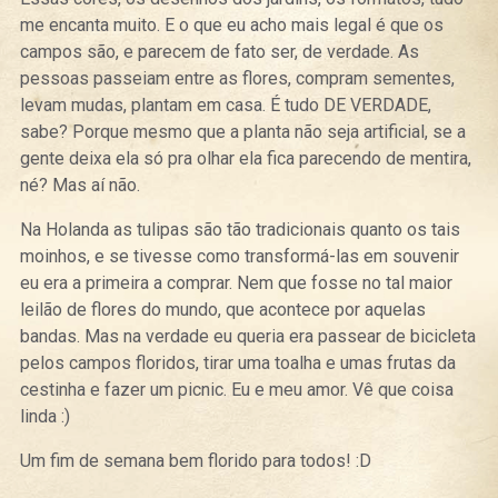
me encanta muito. E o que eu acho mais legal é que os
campos são, e parecem de fato ser, de verdade. As
pessoas passeiam entre as flores, compram sementes,
levam mudas, plantam em casa. É tudo DE VERDADE,
sabe? Porque mesmo que a planta não seja artificial, se a
gente deixa ela só pra olhar ela fica parecendo de mentira,
né? Mas aí não.
Na Holanda as tulipas são tão tradicionais quanto os tais
moinhos, e se tivesse como transformá-las em souvenir
eu era a primeira a comprar. Nem que fosse no tal maior
leilão de flores do mundo, que acontece por aquelas
bandas. Mas na verdade eu queria era passear de bicicleta
pelos campos floridos, tirar uma toalha e umas frutas da
cestinha e fazer um picnic. Eu e meu amor. Vê que coisa
linda :)
Um fim de semana bem florido para todos! :D