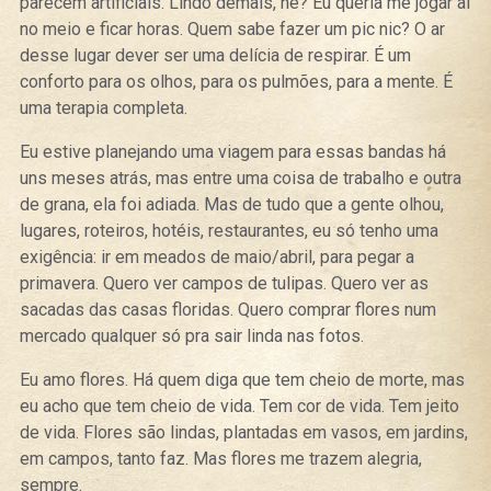
parecem artificiais. Lindo demais, né? Eu queria me jogar aí
no meio e ficar horas. Quem sabe fazer um pic nic? O ar
desse lugar dever ser uma delícia de respirar. É um
conforto para os olhos, para os pulmões, para a mente. É
uma terapia completa.
Eu estive planejando uma viagem para essas bandas há
uns meses atrás, mas entre uma coisa de trabalho e outra
de grana, ela foi adiada. Mas de tudo que a gente olhou,
lugares, roteiros, hotéis, restaurantes, eu só tenho uma
exigência: ir em meados de maio/abril, para pegar a
primavera. Quero ver campos de tulipas. Quero ver as
sacadas das casas floridas. Quero comprar flores num
mercado qualquer só pra sair linda nas fotos.
Eu amo flores. Há quem diga que tem cheio de morte, mas
eu acho que tem cheio de vida. Tem cor de vida. Tem jeito
de vida. Flores são lindas, plantadas em vasos, em jardins,
em campos, tanto faz. Mas flores me trazem alegria,
sempre.