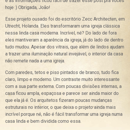
e as informações ficou fácil de trazer esse post pra vocês
hoje :) Obrigada, João!
Esse projeto ousado foi do escritório Zecc Architecten, em
Utrecht, Holanda. Eles transformaram uma igreja clássica
nessa linda casa moderna. Incrível, né? Do lado de fora
eles mantiveram a aparência da igreja, já do lado de dentro
tudo mudou. Apesar dos vitrais, que além de lindos ajudam
a trazer uma iluminação natural invejável, o interior da casa
não remete nada a uma igreja.
Com paredes, tetos e piso pintados de branco, tudo fica
claro, limpo e moderno. Um contraste muito interessante
com a sua parte externa. Com poucas divisões internas, a
casa ficou ampla, espaçosa e parece ser ainda maior do
que ela já é. Os arquitetos fizeram poucas mudanças
estruturais no interior, o que deixa o projeto ainda mais
incrível porque né, não é fácil transformar uma igreja numa
casa linda e bem dividida como essa.