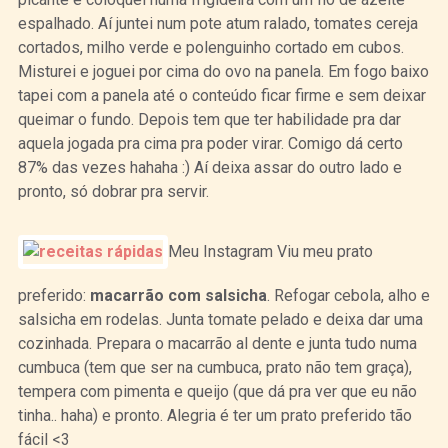
espalhado. Aí juntei num pote atum ralado, tomates cereja
cortados, milho verde e polenguinho cortado em cubos.
Misturei e joguei por cima do ovo na panela. Em fogo baixo
tapei com a panela até o conteúdo ficar firme e sem deixar
queimar o fundo. Depois tem que ter habilidade pra dar
aquela jogada pra cima pra poder virar. Comigo dá certo
87% das vezes hahaha :) Aí deixa assar do outro lado e
pronto, só dobrar pra servir.
Meu Instagram Viu meu prato
preferido:
macarrão com salsicha
. Refogar cebola, alho e
salsicha em rodelas. Junta tomate pelado e deixa dar uma
cozinhada. Prepara o macarrão al dente e junta tudo numa
cumbuca (tem que ser na cumbuca, prato não tem graça),
tempera com pimenta e queijo (que dá pra ver que eu não
tinha.. haha) e pronto. Alegria é ter um prato preferido tão
fácil <3