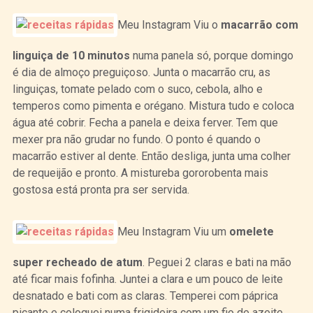
Meu Instagram Viu o
macarrão com
linguiça de 10 minutos
numa panela só, porque domingo
é dia de almoço preguiçoso. Junta o macarrão cru, as
linguiças, tomate pelado com o suco, cebola, alho e
temperos como pimenta e orégano. Mistura tudo e coloca
água até cobrir. Fecha a panela e deixa ferver. Tem que
mexer pra não grudar no fundo. O ponto é quando o
macarrão estiver al dente. Então desliga, junta uma colher
de requeijão e pronto. A mistureba gororobenta mais
gostosa está pronta pra ser servida.
Meu Instagram Viu um
omelete
super recheado de atum
. Peguei 2 claras e bati na mão
até ficar mais fofinha. Juntei a clara e um pouco de leite
desnatado e bati com as claras. Temperei com páprica
picante e coloquei numa frigideira com um fio de azeite