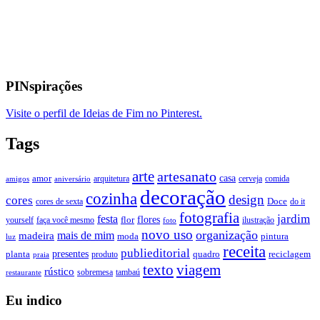
PINspirações
Visite o perfil de Ideias de Fim no Pinterest.
Tags
arte
artesanato
casa
amor
arquitetura
cerveja
comida
amigos
aniversário
decoração
cozinha
design
cores
Doce
cores de sexta
do it
fotografia
jardim
festa
flores
faça você mesmo
flor
ilustração
yourself
foto
novo uso
organização
mais de mim
madeira
moda
pintura
luz
receita
publieditorial
presentes
planta
quadro
produto
reciclagem
praia
texto
viagem
rústico
tambaú
restaurante
sobremesa
Eu indico