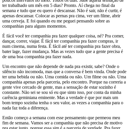
poucos intervalos no meio. Todos os dias. Sabe aquela sensação de
ter trabalhado um mês em 5 dias? Pronto. Aí chega no final da
semana e tudo que eu quero é descansar. Não é sair, não é curtir, é
apenas descansar. Colocar as pernas pra cima, ver um filme, abrir
uma cerveja. E foi quando eu me peguei pensando sobre as
companhias para alguns momentos.
É fácil você ter companhia pra fazer qualquer coisa, né? Pra comer,
dançar, correr, viajar. É fácil ter companhia pra fazer compras, ir
num cinema, numa festa. É fácil até ter companhia pra fazer obra,
bater lage, fazer mudança. Mas as vezes tudo que a gente precisa é
de uma boa companhia pra fazer nada.
Um encontro que não depende de nada pra existir, sabe? Onde o
silêncio não incomoda, mas que a conversa é bem vinda. Onde pode
ter uma bebida ou não. Uma comida ou não. Um filme ou não. Uma
companhia apenas pela parceria, pelo encontro. Porque na correria a
gente vive cercado de gente, mas a sensação de estar sozinho é
constante. Não sei se sou só eu que sinto isso, por conta da minha
carência geminiana eminente. Mas a verdade é que por mais um
bom tempo sozinha tenha o seu valor, as vezes a companhia para o
nada faz toda a diferença.
Então começo a semana com esse pensamento que permeou meu
fim de semana. Vamos ser a companhia que não precisa de motivo
pra estar junto, porque essa sim é a parceria de verdade. Pra fazer