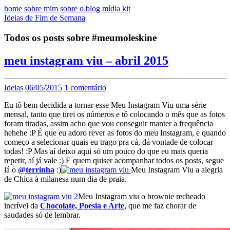
home
sobre mim
sobre o blog
mídia kit
Ideias de Fim de Semana
Todos os posts sobre #meumoleskine
meu instagram viu – abril 2015
Ideias
06/05/2015
1 comentário
Eu tô bem decidida a tornar esse Meu Instagram Viu uma série
mensal, tanto que tirei os números e tô colocando o mês que as fotos
foram tiradas, assim acho que vou conseguir manter a frequência
hehehe :P É que eu adoro rever as fotos do meu Instagram, e quando
começo a selecionar quais eu trago pra cá, dá vontade de colocar
todas! :P Mas aí deixo aqui só um pouco do que eu mais queria
repetir, aí já vale :) E quem quiser acompanhar todos os posts, segue
lá o
@terrinha
:)
Meu Instagram Viu a alegria
de Chica à milanesa num dia de praia.
Meu Instagram viu o brownie recheado
incrível da
Chocolate, Poesia e Arte
, que me faz chorar de
saudades só de lembrar.