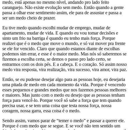
medo, está apenas no mesmo nível, andando pro lado feito
caranguejo. Não existe evolução sem medo. Então quando a gente
passa a olhar esse sentimento assim, ele para de assustar e passa a
ser um medo cheio de prazer.
Eu tive medo quando escolhi mudar de emprego, mudar de
apartamento, mudar de vida. E quando eu vou tomar decisões e
sinto um frio na barriga é quando eu tenho mais força. Porque
realizei que é o medo que move o mundo, e só vai mover pra frente
se ele for vencido. Claro que quando estamos diante de escolhas
podemos sim errar, e esse é o maior medo. Mas nós só saberemos se
fizemos a escolha certa, se demos o passo pro lado certo, se
entrarmos com os dois pés. E a cabeça. E o coração. Só assim nosso
medo vira resposta, vira realização, vira sucesso, vira amor, vira paz.
Então, se eu pudesse desejar algo para as pessoas hoje, eu desejaria
uma pitada de medo em cada momento da vida. Porque é vencendo
esses pequenos e grandes medos que nos fazemos pessoas melhores
e maiores. Mas junto com o medo eu desejo que as pessoas tenham
força para vencê-lo. Porque você só sabe a força que tem quando
precisa usar, e se tem uma coisa que testa nossa força, nossa
coragem, nossa garra, essa coisa é o medo.
Sendo assim, vamos parar de “temer o medo” e passar a querer ele.
Porque é com medo que se segue. E se você não tem sentido um