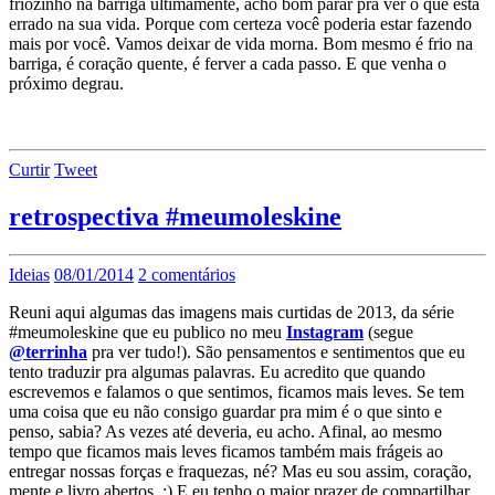
friozinho na barriga ultimamente, acho bom parar pra ver o que está
errado na sua vida. Porque com certeza você poderia estar fazendo
mais por você. Vamos deixar de vida morna. Bom mesmo é frio na
barriga, é coração quente, é ferver a cada passo. E que venha o
próximo degrau.
Curtir
Tweet
retrospectiva #meumoleskine
Ideias
08/01/2014
2 comentários
Reuni aqui algumas das imagens mais curtidas de 2013, da série
#meumoleskine que eu publico no meu
Instagram
(segue
@terrinha
pra ver tudo!). São pensamentos e sentimentos que eu
tento traduzir pra algumas palavras. Eu acredito que quando
escrevemos e falamos o que sentimos, ficamos mais leves. Se tem
uma coisa que eu não consigo guardar pra mim é o que sinto e
penso, sabia? As vezes até deveria, eu acho. Afinal, ao mesmo
tempo que ficamos mais leves ficamos também mais frágeis ao
entregar nossas forças e fraquezas, né? Mas eu sou assim, coração,
mente e livro abertos. :) E eu tenho o maior prazer de compartilhar