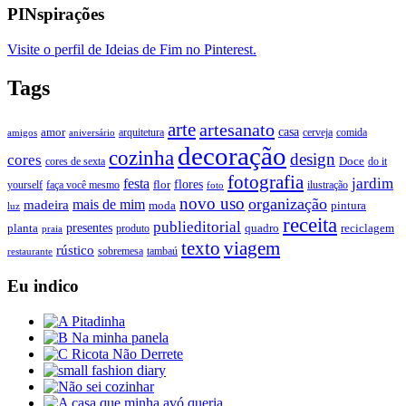
PINspirações
Visite o perfil de Ideias de Fim no Pinterest.
Tags
arte
artesanato
casa
amor
arquitetura
cerveja
comida
amigos
aniversário
decoração
cozinha
design
cores
Doce
cores de sexta
do it
fotografia
jardim
festa
flores
faça você mesmo
flor
ilustração
yourself
foto
novo uso
organização
mais de mim
madeira
moda
pintura
luz
receita
publieditorial
presentes
planta
quadro
produto
reciclagem
praia
texto
viagem
rústico
tambaú
restaurante
sobremesa
Eu indico