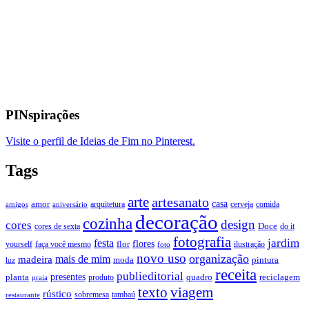
PINspirações
Visite o perfil de Ideias de Fim no Pinterest.
Tags
arte
artesanato
casa
amor
arquitetura
cerveja
comida
amigos
aniversário
decoração
cozinha
design
cores
Doce
cores de sexta
do it
fotografia
jardim
festa
flores
faça você mesmo
flor
ilustração
yourself
foto
novo uso
organização
mais de mim
madeira
moda
pintura
luz
receita
publieditorial
presentes
planta
quadro
produto
reciclagem
praia
texto
viagem
rústico
tambaú
restaurante
sobremesa