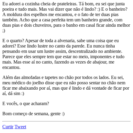
Eu adorei a cozinha cheia de prateleiras. Tá bom, eu sei que junta
poeira e tudo mais. Mas vai dizer que não é lindo? :) E o banheiro?
A moldura dos espelhos me encantou, e o fato de ter duas pias
também. Acho que a casa perfeita tem um banheiro grande, com
duas pias e dois chuveiros, para o banho em casal ficar ainda melhor
;)
E o quarto? Apesar de toda a alvenaria, sabe uma coisa que eu
adorei? Esse lindo lustre no canto da parede. Eu nunca tinha
pensando em usar um lustre assim, descentralizado no ambiente.
Parece que eles sempre tem que estar no meio, imponentes e tudo
mais. Mas esse aí no canto, fazendo as vezes de abajour, me
encantou.
Além das almofadas e tapetes no chão por todos os lados. Eu sei,
meu médico do joelho disse que eu não posso sentar no chão nem
ficar me abaixando por aí, mas que é lindo e dá vontade de ficar por
aí, dá sim :)
E vocês, o que acharam?
Bom começo de semana, gente :)
Curtir
Tweet