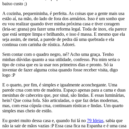
baixo custo ;)
A cozinha, pequenininha, é perfeita. As coisas que a gente mais usa
estão aí, na mão, do lado de fora dos armários. Isso é um sonho que
eu vou realizar quando tiver minha próxima casa e tiver coragem
(leia-se: grana) pra fazer uma reforma legal. Toda de inox, ela parece
que está sempre limpa e brilhando, e isso é massa. E mesmo que ela
seja assim, de metal, a parede de pedra dá uma quebrada e ela
continua com carinha de rústica. Adorei.
Sem contar com o quadro negro, né? Acho uma graça. Tenho
minhas dúvidas quanto a sua utilidade, confesso. Pra mim seria o
tipo de coisa que eu ia usar nos primeiros dias e pronto. Só ia
inventar de fazer alguma coisa quando fosse receber visita, digo
logo :P
E o quarto, por fim, é simples e igualmente aconchegante. Uma
parede crua com teto de madeira. Espaço apenas para a cama e duas
mesinhas de cabeceira que, por sinal, são lindas. E essas luminárias,
hein? Que coisa fofa. São articuladas, o que faz delas modernas,
mas, com essa cúpula crua, continuam rústicas e lindas. Um quarto
simples mas cheio de estilo.
Eu gostei muito dessa casa e, quando fui lá no
79 Ideias
, sabia que
não ia sair de mãos vazias :P Essa casa fica na Espanha e é uma casa