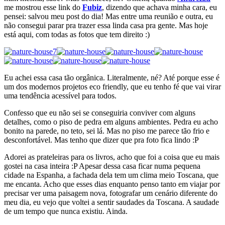
me mostrou esse link do
Fubiz
, dizendo que achava minha cara, eu
pensei: salvou meu post do dia! Mas entre uma reunião e outra, eu
não consegui parar pra trazer essa linda casa pra gente. Mas hoje
está aqui, com todas as fotos que tem direito :)
Eu achei essa casa tão orgânica. Literalmente, né? Até porque esse é
um dos modernos projetos eco friendly, que eu tenho fé que vai virar
uma tendência acessível para todos.
Confesso que eu não sei se conseguiria conviver com alguns
detalhes, como o piso de pedra em alguns ambientes. Pedra eu acho
bonito na parede, no teto, sei lá. Mas no piso me parece tão frio e
desconfortável. Mas tenho que dizer que pra foto fica lindo :P
Adorei as prateleiras para os livros, acho que foi a coisa que eu mais
gostei na casa inteira :P Apesar dessa casa ficar numa pequena
cidade na Espanha, a fachada dela tem um clima meio Toscana, que
me encanta. Acho que esses dias enquanto penso tanto em viajar por
precisar ver uma paisagem nova, fotografar um cenário diferente do
meu dia, eu vejo que voltei a sentir saudades da Toscana. A saudade
de um tempo que nunca existiu. Ainda.