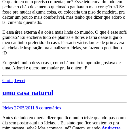
O quarto eu nem preciso comentar, né? Esse teto curvado todo em
pedra e o chão de cimento queimado ganharam meu coração <3 Se
fosse pra mudar alguma coisa, eu colocaria um piso de madeira, pra
deixar um pouco mais confortável, mas tenho que dizer que adoro o
tal cimento queimado.
E essa área externa é a coisa mais linda do mundo. O que é esse sofá
grandão? Eu encheria tudo de plantas e flores e faria desse lugar o
meu cantinho preferido da casa. Passaria várias tardes de primavera
aí, cheia de inspiração pra atualizar o Ideias, só fazendo post lindo
:D
Eu gostei muito dessa casa, como há muito tempo não gostava de
uma. Adorei e quero me mudar pra lá ontem :P
Curtir
Tweet
uma casa natural
Ideias
27/05/2011
8 comentários
Antes de tudo eu queria dizer que fico muito triste quando passo um
dia sem postar aqui no Ideias… Eu sinto que fico sem tempo pra
mim mesma, sabe? Mas acontece, né? Ontem, quando
Andrezza