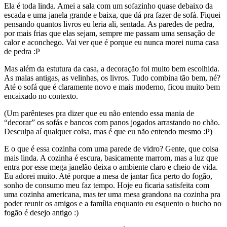
Ela é toda linda. Amei a sala com um sofazinho quase debaixo da
escada e uma janela grande e baixa, que dá pra fazer de sofá. Fiquei
pensando quantos livros eu leria ali, sentada. As paredes de pedra,
por mais frias que elas sejam, sempre me passam uma sensação de
calor e aconchego. Vai ver que é porque eu nunca morei numa casa
de pedra :P
Mas além da estutura da casa, a decoração foi muito bem escolhida.
As malas antigas, as velinhas, os livros. Tudo combina tão bem, né?
Até o sofá que é claramente novo e mais moderno, ficou muito bem
encaixado no contexto.
(Um parênteses pra dizer que eu não entendo essa mania de
“decorar” os sofás e bancos com panos jogados arrastando no chão.
Desculpa aí qualquer coisa, mas é que eu não entendo mesmo :P)
E o que é essa cozinha com uma parede de vidro? Gente, que coisa
mais linda. A cozinha é escura, basicamente marrom, mas a luz que
entra por esse mega janelão deixa o ambiente claro e cheio de vida.
Eu adorei muito. Até porque a mesa de jantar fica perto do fogão,
sonho de consumo meu faz tempo. Hoje eu ficaria satisfeita com
uma cozinha americana, mas ter uma mesa grandona na cozinha pra
poder reunir os amigos e a família enquanto eu esquento o bucho no
fogão é desejo antigo :)