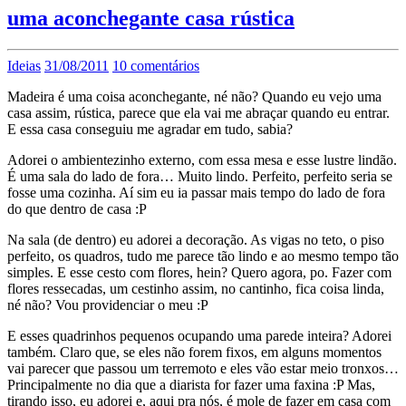
uma aconchegante casa rústica
Ideias
31/08/2011
10 comentários
Madeira é uma coisa aconchegante, né não? Quando eu vejo uma
casa assim, rústica, parece que ela vai me abraçar quando eu entrar.
E essa casa conseguiu me agradar em tudo, sabia?
Adorei o ambientezinho externo, com essa mesa e esse lustre lindão.
É uma sala do lado de fora… Muito lindo. Perfeito, perfeito seria se
fosse uma cozinha. Aí sim eu ia passar mais tempo do lado de fora
do que dentro de casa :P
Na sala (de dentro) eu adorei a decoração. As vigas no teto, o piso
perfeito, os quadros, tudo me parece tão lindo e ao mesmo tempo tão
simples. E esse cesto com flores, hein? Quero agora, po. Fazer com
flores ressecadas, um cestinho assim, no cantinho, fica coisa linda,
né não? Vou providenciar o meu :P
E esses quadrinhos pequenos ocupando uma parede inteira? Adorei
também. Claro que, se eles não forem fixos, em alguns momentos
vai parecer que passou um terremoto e eles vão estar meio tronxos…
Principalmente no dia que a diarista for fazer uma faxina :P Mas,
tirando isso, eu adorei e, aqui pra nós, é mole de fazer em casa com