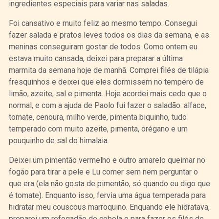
ingredientes especiais para variar nas saladas.
Foi cansativo e muito feliz ao mesmo tempo. Consegui
fazer salada e pratos leves todos os dias da semana, e as
meninas conseguiram gostar de todos. Como ontem eu
estava muito cansada, deixei para preparar a última
marmita da semana hoje de manhã. Comprei filés de tilápia
fresquinhos e deixei que eles dormissem no tempero de
limão, azeite, sal e pimenta. Hoje acordei mais cedo que o
normal, e com a ajuda de Paolo fui fazer o saladão: alface,
tomate, cenoura, milho verde, pimenta biquinho, tudo
temperado com muito azeite, pimenta, orégano e um
pouquinho de sal do himalaia.
Deixei um pimentão vermelho e outro amarelo queimar no
fogão para tirar a pele e Lu comer sem nem perguntar o
que era (ela não gosta de pimentão, só quando eu digo que
é tomate). Enquanto isso, fervia uma água temperada para
hidratar meu couscous marroquino. Enquando ele hidratava,
preparei um refogadão de cebola e para fazer os filés de