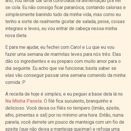
ano, vou tentar dar uma controlada na alimentação pra ver
se cola. Eu não consigo ficar paranóica, contando calorias e
simplesmente banindo tudo da minha vida, mas como eu
tenho a sorte de realmente gostar de salada, peixe, coisas
integrais e leves, eu vou entrar de cabeça nessa minha
nova dieta.
E para me ajudar, eu fechei com Carol e Lu que eu vou
fazer uma semana de marmitas leves para nós três. Elas
dão os ingredientes e eu preparo com muito amor para o
dia seguinte. Eu acho que vai funcionar, basta saber se
elas vão conseguir passar uma semana comendo da minha
comida :P
A receita de hoje é simples, e eu peguei a base dela lá no
Na Minha Panela
. O filé fica suculento, branquinho e
delicioso. Você deixa os filés no tempero (limão, azeite,
alho, pimentas e sal) por no mínimo uma hora. Então, numa
panela, você derrete um pouco de manteiga com um fio de
azeite (que não deixa a manteiga queimar) e refoga uma