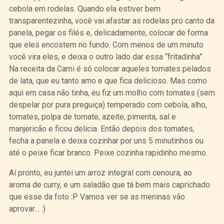
cebola em rodelas. Quando ela estiver bem
transparentezinha, você vai afastar as rodelas pro canto da
panela, pegar os filés e, delicadamente, colocar de forma
que eles encostem no fundo. Com menos de um minuto
você vira eles, e deixa o outro lado dar essa “fritadinha”.
Na receita da Cami é só colocar aqueles tomates pelados
de lata, que eu tanto amo e que fica delicioso. Mas como
aqui em casa não tinha, eu fiz um molho com tomates (sem
despelar por pura preguiça) temperado com cebola, alho,
tomates, polpa de tomate, azeite, pimenta, sal e
manjericão e ficou delícia. Então depois dos tomates,
fecha a panela e deixa cozinhar por uns 5 minutinhos ou
até o peixe ficar branco. Peixe cozinha rapidinho mesmo.
Aí pronto, eu juntei um arroz integral com cenoura, ao
aroma de curry, e um saladão que tá bem mais caprichado
que esse da foto :P Vamos ver se as meninas vão
aprovar… :)