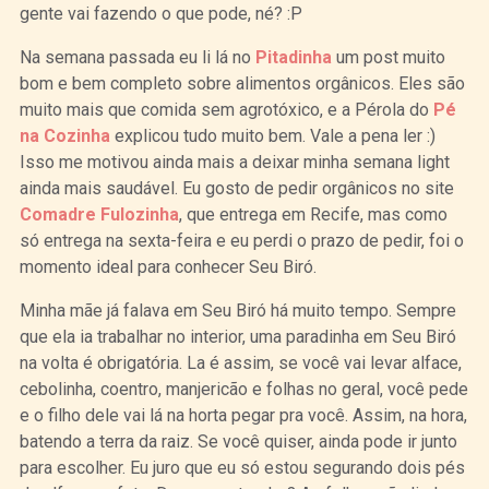
gente vai fazendo o que pode, né? :P
Na semana passada eu li lá no
Pitadinha
um post muito
bom e bem completo sobre alimentos orgânicos. Eles são
muito mais que comida sem agrotóxico, e a Pérola do
Pé
na Cozinha
explicou tudo muito bem. Vale a pena ler :)
Isso me motivou ainda mais a deixar minha semana light
ainda mais saudável. Eu gosto de pedir orgânicos no site
Comadre Fulozinha
, que entrega em Recife, mas como
só entrega na sexta-feira e eu perdi o prazo de pedir, foi o
momento ideal para conhecer Seu Biró.
Minha mãe já falava em Seu Biró há muito tempo. Sempre
que ela ia trabalhar no interior, uma paradinha em Seu Biró
na volta é obrigatória. La é assim, se você vai levar alface,
cebolinha, coentro, manjericão e folhas no geral, você pede
e o filho dele vai lá na horta pegar pra você. Assim, na hora,
batendo a terra da raiz. Se você quiser, ainda pode ir junto
para escolher. Eu juro que eu só estou segurando dois pés