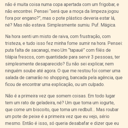
não é muita coisa numa copa apertada com um frigobar, e
não encontrei. Pensei “será que a moça da limpeza jogou
fora por engano?”, mas o pote plástico deveria estar lá,
né? Mas não estava. Simplesmente sumiu. Puf. Mágica.
Na hora senti um misto de raiva, com frustração, com
tristeza, e tudo isso fez minha fome sumir na hora. Pensei:
puta falta de sacanagi, meo.Um “tapaué” com filés de
tilápia frescos, com quantidade para servir 3 pessoas, ter
simplesmente desaparecido? Eu não sei explicar, nem
ninguém soube até agora. O que me restou foi comer uma
salada de camarão no shopping, bancada pela agência, que
ficou de encontrar uma explicação, ou um culpado.
Não é a primeira vez que somem coisas. Em todo lugar
tem um rato de geladeira, né? Um que toma um iogurte,
que come um biscoito, que toma um redbull… Mas roubar
um pote de peixe é a primeira vez que eu vejo, sério
mesmo. Então é isso, só queria desabafar e dizer que eu