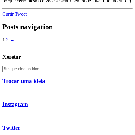
porque certo mesmo é você se sentir bem onde vive. E tenho dito. :)
Curtir
Tweet
Posts navigation
1
2
→
Xeretar
Trocar uma ideia
Instagram
Twitter