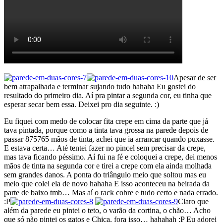
Apesar de ser
bem atrapalhada e terminar sujando tudo hahaha Eu gostei do
resultado do primeiro dia. Aí pra pintar a segunda cor, eu tinha que
esperar secar bem essa. Deixei pro dia seguinte. :)
Eu fiquei com medo de colocar fita crepe em cima da parte que já
tava pintada, porque como a tinta tava grossa na parede depois de
passar 875765 mãos de tinta, achei que ia arrancar quando puxasse.
E estava certa… Até tentei fazer no pincel sem precisar da crepe,
mas tava ficando péssimo. Aí fui na fé e coloquei a crepe, dei menos
mãos de tinta na segunda cor e tirei a crepe com ela ainda molhada
sem grandes danos. A ponta do triângulo meio que soltou mas eu
meio que colei ela de novo hahaha E isso aconteceu na beirada da
parte de baixo tmb… Mas aí o rack cobre e tudo certo e nada errado.
:P
Claro que
além da parede eu pintei o teto, o varão da cortina, o chão… Acho
que só não pintei os gatos e Chica, fora isso… hahahah :P Eu adorei