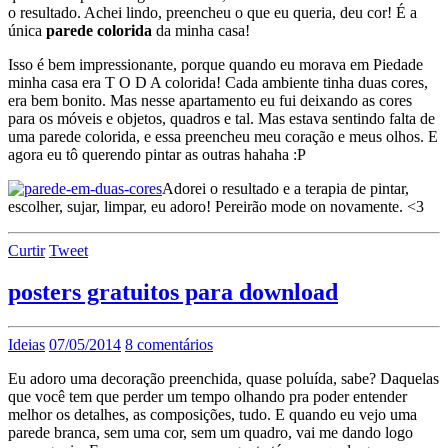
o resultado. Achei lindo, preencheu o que eu queria, deu cor! É a
única
parede colorida
da minha casa!
Isso é bem impressionante, porque quando eu morava em Piedade
minha casa era T O D A colorida! Cada ambiente tinha duas cores,
era bem bonito. Mas nesse apartamento eu fui deixando as cores
para os móveis e objetos, quadros e tal. Mas estava sentindo falta de
uma parede colorida, e essa preencheu meu coração e meus olhos. E
agora eu tô querendo pintar as outras hahaha :P
Adorei o resultado e a terapia de pintar,
escolher, sujar, limpar, eu adoro! Pereirão mode on novamente. <3
Curtir
Tweet
posters gratuitos para download
Ideias
07/05/2014
8 comentários
Eu adoro uma decoração preenchida, quase poluída, sabe? Daquelas
que você tem que perder um tempo olhando pra poder entender
melhor os detalhes, as composições, tudo. E quando eu vejo uma
parede branca, sem uma cor, sem um quadro, vai me dando logo