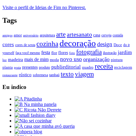
Visite o perfil de Ideias de Fim no Pinterest.
Tags
arte
artesanato
casa
amor
arquitetura
cerveja
comida
amigos
aniversário
decoração
cozinha
design
cores
Doce
cores de sexta
do it
fotografia
jardim
festa
flores
faça você mesmo
flor
ilustração
yourself
foto
novo uso
organização
mais de mim
madeira
moda
pintura
luz
receita
publieditorial
presentes
planta
quadro
produto
reciclagem
praia
texto
viagem
rústico
tambaú
restaurante
sobremesa
Eu indico