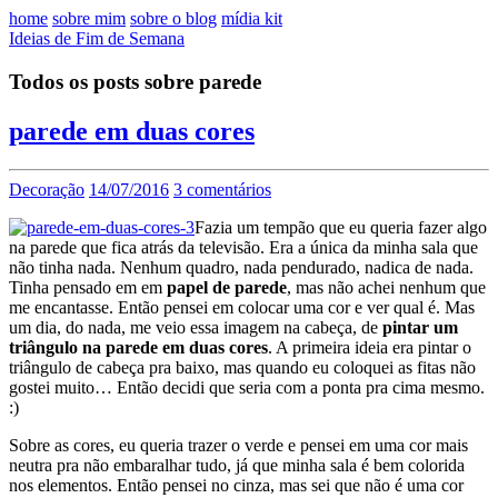
home
sobre mim
sobre o blog
mídia kit
Ideias de Fim de Semana
Todos os posts sobre parede
parede em duas cores
Decoração
14/07/2016
3 comentários
Fazia um tempão que eu queria fazer algo
na parede que fica atrás da televisão. Era a única da minha sala que
não tinha nada. Nenhum quadro, nada pendurado, nadica de nada.
Tinha pensado em em
papel de parede
, mas não achei nenhum que
me encantasse. Então pensei em colocar uma cor e ver qual é. Mas
um dia, do nada, me veio essa imagem na cabeça, de
pintar um
triângulo na parede em duas cores
. A primeira ideia era pintar o
triângulo de cabeça pra baixo, mas quando eu coloquei as fitas não
gostei muito… Então decidi que seria com a ponta pra cima mesmo.
:)
Sobre as cores, eu queria trazer o verde e pensei em uma cor mais
neutra pra não embaralhar tudo, já que minha sala é bem colorida
nos elementos. Então pensei no cinza, mas sei que não é uma cor