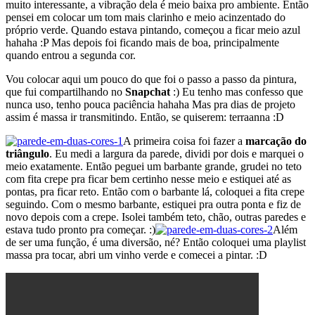
muito interessante, a vibração dela é meio baixa pro ambiente. Então
pensei em colocar um tom mais clarinho e meio acinzentado do
próprio verde. Quando estava pintando, começou a ficar meio azul
hahaha :P Mas depois foi ficando mais de boa, principalmente
quando entrou a segunda cor.
Vou colocar aqui um pouco do que foi o passo a passo da pintura,
que fui compartilhando no
Snapchat
:) Eu tenho mas confesso que
nunca uso, tenho pouca paciência hahaha Mas pra dias de projeto
assim é massa ir transmitindo. Então, se quiserem: terraanna :D
A primeira coisa foi fazer a
marcação do
triângulo
. Eu medi a largura da parede, dividi por dois e marquei o
meio exatamente. Então peguei um barbante grande, grudei no teto
com fita crepe pra ficar bem certinho nesse meio e estiquei até as
pontas, pra ficar reto. Então com o barbante lá, coloquei a fita crepe
seguindo. Com o mesmo barbante, estiquei pra outra ponta e fiz de
novo depois com a crepe. Isolei também teto, chão, outras paredes e
estava tudo pronto pra começar. :)
Além
de ser uma função, é uma diversão, né? Então coloquei uma playlist
massa pra tocar, abri um vinho verde e comecei a pintar. :D