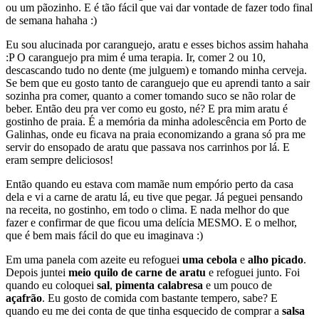
ou um pãozinho. E é tão fácil que vai dar vontade de fazer todo final
de semana hahaha :)
Eu sou alucinada por caranguejo, aratu e esses bichos assim hahaha
:P O caranguejo pra mim é uma terapia. Ir, comer 2 ou 10,
descascando tudo no dente (me julguem) e tomando minha cerveja.
Se bem que eu gosto tanto de caranguejo que eu aprendi tanto a sair
sozinha pra comer, quanto a comer tomando suco se não rolar de
beber. Então deu pra ver como eu gosto, né? E pra mim aratu é
gostinho de praia. É a memória da minha adolescência em Porto de
Galinhas, onde eu ficava na praia economizando a grana só pra me
servir do ensopado de aratu que passava nos carrinhos por lá. E
eram sempre deliciosos!
Então quando eu estava com mamãe num empório perto da casa
dela e vi a carne de aratu lá, eu tive que pegar. Já peguei pensando
na receita, no gostinho, em todo o clima. E nada melhor do que
fazer e confirmar de que ficou uma delícia MESMO. E o melhor,
que é bem mais fácil do que eu imaginava :)
Em uma panela com azeite eu refoguei
uma cebola
e
alho picado
.
Depois juntei
meio quilo de carne de aratu
e refoguei junto. Foi
quando eu coloquei
sal
,
pimenta calabresa
e um pouco de
açafrão
. Eu gosto de comida com bastante tempero, sabe? E
quando eu me dei conta de que tinha esquecido de comprar a
salsa