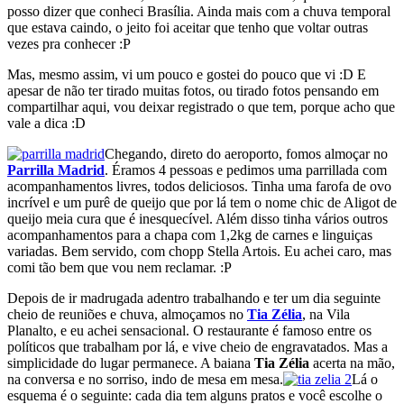
posso dizer que conheci Brasília. Ainda mais com a chuva temporal
que estava caindo, o jeito foi aceitar que tenho que voltar outras
vezes pra conhecer :P
Mas, mesmo assim, vi um pouco e gostei do pouco que vi :D E
apesar de não ter tirado muitas fotos, ou tirado fotos pensando em
compartilhar aqui, vou deixar registrado o que tem, porque acho que
vale a dica :D
Chegando, direto do aeroporto, fomos almoçar no
Parrilla Madrid
. Éramos 4 pessoas e pedimos uma parrillada com
acompanhamentos livres, todos deliciosos. Tinha uma farofa de ovo
incrível e um purê de queijo que por lá tem o nome chic de Aligot de
queijo meia cura que é inesquecível. Além disso tinha vários outros
acompanhamentos para a chapa com 1,2kg de carnes e linguiças
variadas. Bem servido, com chopp Stella Artois. Eu achei caro, mas
comi tão bem que vou nem reclamar. :P
Depois de ir madrugada adentro trabalhando e ter um dia seguinte
cheio de reuniões e chuva, almoçamos no
Tia Zélia
, na Vila
Planalto, e eu achei sensacional. O restaurante é famoso entre os
políticos que trabalham por lá, e vive cheio de engravatados. Mas a
simplicidade do lugar permanece. A baiana
Tia Zélia
acerta na mão,
na conversa e no sorriso, indo de mesa em mesa.
Lá o
esquema é o seguinte: cada dia tem alguns pratos e você escolhe o