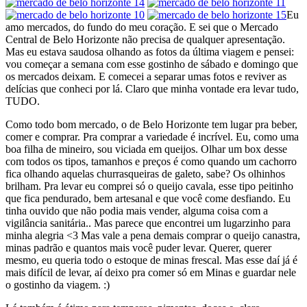
Eu
amo mercados, do fundo do meu coração. E sei que o Mercado
Central de Belo Horizonte não precisa de qualquer apresentação.
Mas eu estava saudosa olhando as fotos da última viagem e pensei:
vou começar a semana com esse gostinho de sábado e domingo que
os mercados deixam. E comecei a separar umas fotos e reviver as
delícias que conheci por lá. Claro que minha vontade era levar tudo,
TUDO.
Como todo bom mercado, o de Belo Horizonte tem lugar pra beber,
comer e comprar. Pra comprar a variedade é incrível. Eu, como uma
boa filha de mineiro, sou viciada em queijos. Olhar um box desse
com todos os tipos, tamanhos e preços é como quando um cachorro
fica olhando aquelas churrasqueiras de galeto, sabe? Os olhinhos
brilham. Pra levar eu comprei só o queijo cavala, esse tipo peitinho
que fica pendurado, bem artesanal e que você come desfiando. Eu
tinha ouvido que não podia mais vender, alguma coisa com a
vigilância sanitária.. Mas parece que encontrei um lugarzinho para
minha alegria <3 Mas vale a pena demais comprar o queijo canastra,
minas padrão e quantos mais você puder levar. Querer, querer
mesmo, eu queria todo o estoque de minas frescal. Mas esse daí já é
mais difícil de levar, aí deixo pra comer só em Minas e guardar nele
o gostinho da viagem. :)