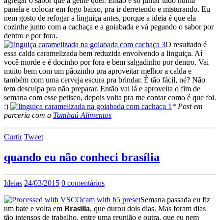
agregar o sabor que a gente quer. Então é só juntar tudo numa
panela e colocar em fogo baixo, pra ir derretendo e misturando. Eu
nem gosto de refogar a linguiça antes, porque a ideia é que ela
cozinhe junto com a cachaça e a goiabada e vá pegando o sabor por
dentro e por fora.
O resultado é
essa calda caramelizada bem reduzida envolvendo a linguiça. Aí
você morde e é docinho por fora e bem salgadinho por dentro. Vai
muito bem com um pãozinho pra aproveitar melhor a calda e
também com uma cerveja escura pra brindar. É tão fácil, né? Não
tem desculpa pra não preparar. Então vai lá e aproveita o fim de
semana com esse petisco, depois volta pra me contar como é que foi.
:)
* Post em
parceria com a
Tambaú Alimentos
Curtir
Tweet
quando eu não conheci brasília
Ideias
24/03/2015
0 comentários
Semana passada eu fiz
um bate e volta em
Brasília
, que durou dois dias. Mas foram dias
tão intensos de trabalho, entre uma reunião e outra, que eu nem