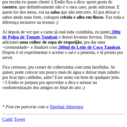
pra receita eu quase chorei :( Então fica a dica: quem gosta de
coentro
, que definitivamente não é o meu caso, pode adicionar. E
quem for dos meus, vai na
salsa
que não tem erro. Aí pra deixar o
sabor ainda mais forte, coloquei
cebola e alho em flocos
. Faz toda a
diferença inclusive na textura ;)
Aí depois de ver que a carne já está toda cozidinha, eu juntei
200g
de Polpa de Tomate Tambaú
e deixei levantar fervura. Depois
adicionei
uma colher de sopa de requeijão
, pra dar uma
~cremosidade~ e finalizei com
200ml de Leite de Coco Tambaú
.
Depois é só experimentar e acertar o sal e a pimenta, e tá pronto pra
servir.
Fica cremoso, pra comer de colherzinha com uma farofinha. Se
quiser, pode colocar um pouco mais de água e deixar mais ralinho
pra ficar tipo caldinho, sabe? Esse aratu vai bem de qualquer jeito.
<3 Então se prepara pra aproveitar a dica e arrasar na
confraternização dos amigos no final do ano ;)
* Post em parceria com a
Tambaú Alimentos
Curtir
Tweet