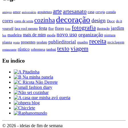
arte
artesanato
casa
amor
arquitetura
cerveja
comida
amigos
aniversário
decoração
cozinha
design
cores
Doce
cores de sexta
do it
fotografia
jardim
festa
flores
faça você mesmo
flor
ilustração
yourself
foto
novo uso
organização
mais de mim
madeira
moda
pintura
luz
receita
publieditorial
presentes
planta
quadro
produto
reciclagem
praia
texto
viagem
rústico
tambaú
restaurante
sobremesa
Eu indico
© 2026 - ideias de fim de semana