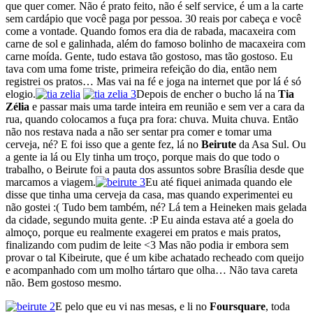
que quer comer. Não é prato feito, não é self service, é um a la carte
sem cardápio que você paga por pessoa. 30 reais por cabeça e você
come a vontade. Quando fomos era dia de rabada, macaxeira com
carne de sol e galinhada, além do famoso bolinho de macaxeira com
carne moída. Gente, tudo estava tão gostoso, mas tão gostoso. Eu
tava com uma fome triste, primeira refeição do dia, então nem
registrei os pratos… Mas vai na fé e joga na internet que por lá é só
elogio.
Depois de encher o bucho lá na
Tia
Zélia
e passar mais uma tarde inteira em reunião e sem ver a cara da
rua, quando colocamos a fuça pra fora: chuva. Muita chuva. Então
não nos restava nada a não ser sentar pra comer e tomar uma
cerveja, né? E foi isso que a gente fez, lá no
Beirute
da Asa Sul. Ou
a gente ia lá ou Ely tinha um troço, porque mais do que todo o
trabalho, o Beirute foi a pauta dos assuntos sobre Brasília desde que
marcamos a viagem.
Eu até fiquei animada quando ele
disse que tinha uma cerveja da casa, mas quando experimentei eu
não gostei :( Tudo bem também, né? Lá tem a Heineken mais gelada
da cidade, segundo muita gente. :P Eu ainda estava até a goela do
almoço, porque eu realmente exagerei em pratos e mais pratos,
finalizando com pudim de leite <3 Mas não podia ir embora sem
provar o tal Kibeirute, que é um kibe achatado recheado com queijo
e acompanhado com um molho tártaro que olha… Não tava careta
não. Bem gostoso mesmo.
E pelo que eu vi nas mesas, e li no
Foursquare
, toda