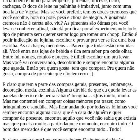
Lá também é ótimo para temperos, pimentas, doces e, claro,
cachaças. O doce de leite na palhinha é imbatível, junto com uma
boa lata de Viçosa. Mas se você preferir, tem os doces cremosos que
você escolhe, bota no pote, pesa e chora de alegria. A goiabada
cremosa não é careta não, viu? As pimentas são ótimas pra você
levar e conhecer, afinal, não dá pra ficar por aí experimentando todo
tipo de pimenta sem querer sentar logo pra tomar um chopp. Então é
pedir indicação na lojinha, escolher e provar pra ver se fez uma boa
escolha. As cachaças, meu deus… Parece que todas estão reunidas
ali. Você entra nas lojas de bebida e fica sem saber pra onde olhar.
Entre mil nomes, rótulos e preços, é difícil escolher um pra levar.
Mas você vai conversando, descobrindo e sempre encontra alguma
que agrada. Então pra quem gosta, tem que comprar. Pra quem não
gosta, compra de presente que não tem erro. :)
E claro que tem a parte das compras gerais, presentes, lembranças,
decoração, moda, cozinha. Alguma dúvida de que eu queria levar as
panelas de ferro e de pedra sabão? Imagina… Quis muito, muito.
Mas me contentei em comprar coisas menores pra trazer, como
brinquinhos e sandália. Mas ficar andando por todas as lojinhas você
sempre encontra alguma coisa que é a cara de alguém e quer
comprar de presente, encontra aquilo que você não sabia que existia
mas que precisa muito a partir daquele momento, encontra tudo. O
bom dos mercados é que você sempre encontra tudo.. Tudo!
E, claro, tem a parte boa: comer e beber. Os botecos de lá são