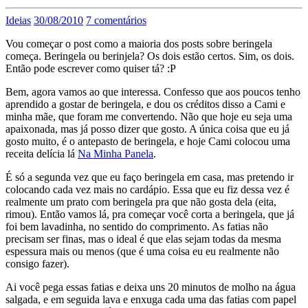
Ideias
30/08/2010
7 comentários
Vou começar o post como a maioria dos posts sobre beringela
começa. Beringela ou berinjela? Os dois estão certos. Sim, os dois.
Então pode escrever como quiser tá? :P
Bem, agora vamos ao que interessa. Confesso que aos poucos tenho
aprendido a gostar de beringela, e dou os créditos disso a Cami e
minha mãe, que foram me convertendo. Não que hoje eu seja uma
apaixonada, mas já posso dizer que gosto. A única coisa que eu já
gosto muito, é o antepasto de beringela, e hoje Cami colocou uma
receita delícia lá
Na Minha Panela
.
É só a segunda vez que eu faço beringela em casa, mas pretendo ir
colocando cada vez mais no cardápio. Essa que eu fiz dessa vez é
realmente um prato com beringela pra que não gosta dela (eita,
rimou). Então vamos lá, pra começar você corta a beringela, que já
foi bem lavadinha, no sentido do comprimento. As fatias não
precisam ser finas, mas o ideal é que elas sejam todas da mesma
espessura mais ou menos (que é uma coisa eu eu realmente não
consigo fazer).
Ai você pega essas fatias e deixa uns 20 minutos de molho na água
salgada, e em seguida lava e enxuga cada uma das fatias com papel