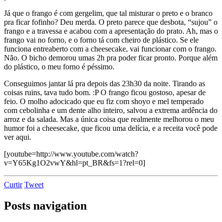
Já que o frango é com gergelim, que tal misturar o preto e o branco
pra ficar fofinho? Deu merda. O preto parece que desbota, “sujou” o
frango e a travessa e acabou com a apresentação do prato. Ah, mas o
frango vai no forno, e o forno tá com cheiro de plástico. Se ele
funciona entreaberto com a cheesecake, vai funcionar com o frango.
Não. O bicho demorou umas 2h pra poder ficar pronto. Porque além
do plástico, o meu forno é péssimo.
Conseguimos jantar lá pra depois das 23h30 da noite. Tirando as
coisas ruins, tava tudo bom. :P O frango ficou gostoso, apesar de
feio. O molho adocicado que eu fiz com shoyo e mel temperado
com cebolinha e um dente alho inteiro, salvou a extrema ardência do
arroz e da salada. Mas a única coisa que realmente melhorou o meu
humor foi a cheesecake, que ficou uma delícia, e a receita você pode
ver aqui.
[youtube=http://www.youtube.com/watch?
v=Y65Kg1O2vwY&hl=pt_BR&fs=1?rel=0]
Curtir
Tweet
Posts navigation