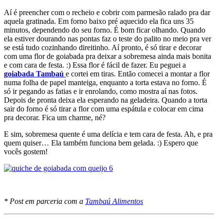
Aí é preencher com o recheio e cobrir com parmesão ralado pra dar
aquela gratinada. Em forno baixo pré aquecido ela fica uns 35
minutos, dependendo do seu forno. É bom ficar olhando. Quando
ela estiver dourando nas pontas faz o teste do palito no meio pra ver
se está tudo cozinhando direitinho. Aí pronto, é só tirar e decorar
com uma flor de goiabada pra deixar a sobremesa ainda mais bonita
e com cara de festa. :) Essa flor é fácil de fazer. Eu peguei a
goiabada Tambaú
e cortei em tiras. Então comecei a montar a flor
numa folha de papel manteiga, enquanto a torta estava no forno. É
só ir pegando as fatias e ir enrolando, como mostra aí nas fotos.
Depois de pronta deixa ela esperando na geladeira. Quando a torta
sair do forno é só tirar a flor com uma espátula e colocar em cima
pra decorar. Fica um charme, né?
E sim, sobremesa quente é uma delícia e tem cara de festa. Ah, e pra
quem quiser… Ela também funciona bem gelada. :) Espero que
vocês gostem!
* Post em parceria com a
Tambaú Alimentos