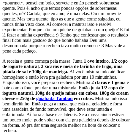
~gourmet~, pensei em bolo, sorvete e então pensei: sobremesa
quente. Pois é, acho que temos poucas opções de sobremesas
quentes, né? Cartola, que eu amo, é uma delas. Ou um brownie
quente. Mas torta quente, tipo as que a gente come salgadas, eu
nunca tinha visto doce. Aí comecei a matutar isso e resolvi
experimentar. Porque não um quiche de goiabada com queijo? E fui
lá fazer a minha experiência :) Tenho que confessar que o resultado
final ficou mais gostoso do que bonito hahaha Deu uma
desmoronada porque o recheio tava muito cremoso <3 Mas vale a
pena cada pedaço.
A receita a gente começa pela massa. Junta
1 ovo inteiro
,
1/2 copo
de iogurte natural, 2 xícaras e meia de farinha de trigo, uma
pitada de sal e 100g de manteiga.
Aí você mistura tudo até ficar
homogêneo e então leva pra geladeira por uns 10 minutinhos.
Enquanto isso, você prepara o recheio. Mistura
2 claras e 1 gema
e
bate com o fouet pra dar uma misturada. Então junta
1/2 copo de
iogurte natural, 100g de queijo minas em cubos, 100g de cream
cheese e 250g de
goiabada Tambaú
em cubos.
Mistura tudo isso
bem direitinho. Então pega a massa que está na geladeira e forra
uma assadeira de fundo removível, que deve estar untada e
enfarinhada. Aí forra a base e as laterais. Se a massa ainda estiver
um pouco mole, pode voltar com ela pra geladeira depois de colocar
na forma, só pra dar uma segurada melhor na hora de colocar o
recheio.