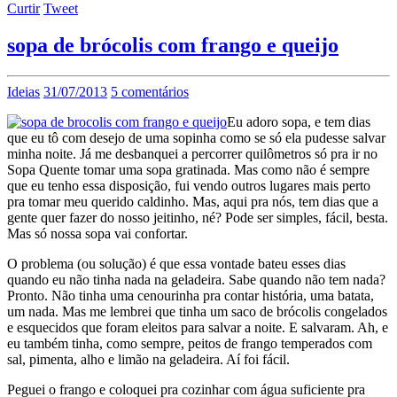
Curtir
Tweet
sopa de brócolis com frango e queijo
Ideias
31/07/2013
5 comentários
Eu adoro sopa, e tem dias
que eu tô com desejo de uma sopinha como se só ela pudesse salvar
minha noite. Já me desbanquei a percorrer quilômetros só pra ir no
Sopa Quente tomar uma sopa gratinada. Mas como não é sempre
que eu tenho essa disposição, fui vendo outros lugares mais perto
pra tomar meu querido caldinho. Mas, aqui pra nós, tem dias que a
gente quer fazer do nosso jeitinho, né? Pode ser simples, fácil, besta.
Mas só nossa sopa vai confortar.
O problema (ou solução) é que essa vontade bateu esses dias
quando eu não tinha nada na geladeira. Sabe quando não tem nada?
Pronto. Não tinha uma cenourinha pra contar história, uma batata,
um nada. Mas me lembrei que tinha um saco de brócolis congelados
e esquecidos que foram eleitos para salvar a noite. E salvaram. Ah, e
eu também tinha, como sempre, peitos de frango temperados com
sal, pimenta, alho e limão na geladeira. Aí foi fácil.
Peguei o frango e coloquei pra cozinhar com água suficiente pra