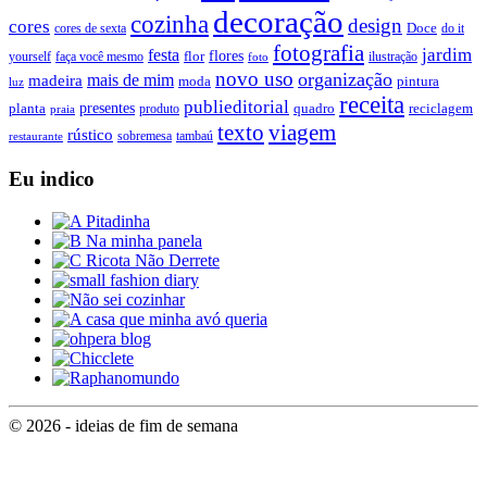
decoração
cozinha
design
cores
Doce
cores de sexta
do it
fotografia
jardim
festa
flores
faça você mesmo
flor
ilustração
yourself
foto
novo uso
organização
mais de mim
madeira
moda
pintura
luz
receita
publieditorial
presentes
planta
quadro
produto
reciclagem
praia
texto
viagem
rústico
tambaú
restaurante
sobremesa
Eu indico
© 2026 - ideias de fim de semana