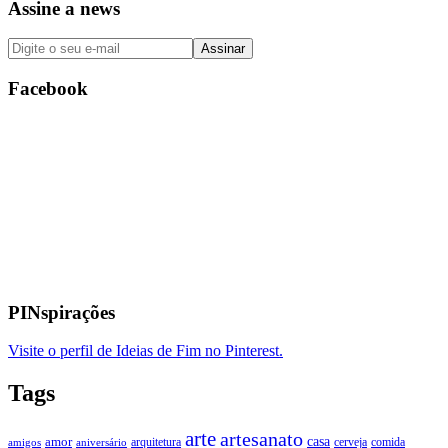
Assine a news
Facebook
PINspirações
Visite o perfil de Ideias de Fim no Pinterest.
Tags
arte
artesanato
casa
amor
arquitetura
cerveja
comida
amigos
aniversário