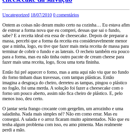
Uncategorized
18/07/2010
0 comentários
Ontem as coisas não deram muito certo na cozinha… Eu estava afim
de estrear a forma nova que eu comprei, dessas que sai o fundo,
sabe? E a receita ideal era essa de cheesecake. Depois de preparar a
massa, percebi que a forma da receita era consideravelmente menor
que a minha, logo, eu tive que fazer mais meia receita de massa para
terminar de cobrir o fundo e as laterais. O recheio também era pouco
para a forma, mas eu não tinha outro pacote de cream cheese para
fazer mais uma receita, logo, ficou uma torta fininha.
Então fui pré aquecer o forno, mas a anta aqui não viu que no fundo
do forno tinham duas travessas, com tampas plásticas. Então
imagina a desgraça do cheiro, derreteu as tampas, pingou o plástico
no fogão, foi uma merda. A solução foi fazer a cheesecake com o
forno um pouco aberto, assim não fica cheiro de plástico. E, pelo
menos isso, deu certo.
O jantar seria frango crocante com gergelim, um arrozinho e uma
saladinha. Nada mais simples né? Não em como errar. Mas eu
consegui. A salada e o arroz ficaram muito apimentados. Não que eu
tenha algum problema com isso, eu amo pimenta. Mas realmente
perdi a mão.