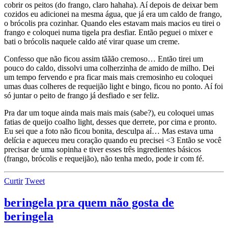
cobrir os peitos (do frango, claro hahaha). Aí depois de deixar bem
cozidos eu adicionei na mesma água, que já era um caldo de frango,
o brócolis pra cozinhar. Quando eles estavam mais macios eu tirei o
frango e coloquei numa tigela pra desfiar. Então peguei o mixer e
bati o brócolis naquele caldo até virar quase um creme.
Confesso que não ficou assim tããão cremoso… Então tirei um
pouco do caldo, dissolvi uma colherzinha de amido de milho. Dei
um tempo fervendo e pra ficar mais mais cremosinho eu coloquei
umas duas colheres de requeijão light e bingo, ficou no ponto. Aí foi
só juntar o peito de frango já desfiado e ser feliz.
Pra dar um toque ainda mais mais mais (sabe?), eu coloquei umas
fatias de queijo coalho light, desses que derrete, por cima e pronto.
Eu sei que a foto não ficou bonita, desculpa aí… Mas estava uma
delícia e aqueceu meu coração quando eu precisei <3 Então se você
precisar de uma sopinha e tiver esses três ingredientes básicos
(frango, brócolis e requeijão), não tenha medo, pode ir com fé.
Curtir
Tweet
beringela pra quem não gosta de
beringela