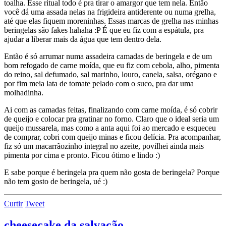
toalha. Esse ritual todo é pra tirar o amargor que tem nela. Então
você dá uma assada nelas na frigideira antiderente ou numa grelha,
até que elas fiquem moreninhas. Essas marcas de grelha nas minhas
beringelas são fakes hahaha :P É que eu fiz com a espátula, pra
ajudar a liberar mais da água que tem dentro dela.
Então é só arrumar numa assadeira camadas de beringela e de um
bom refogado de carne moída, que eu fiz com cebola, alho, pimenta
do reino, sal defumado, sal marinho, louro, canela, salsa, orégano e
por fim meia lata de tomate pelado com o suco, pra dar uma
molhadinha.
Ai com as camadas feitas, finalizando com carne moída, é só cobrir
de queijo e colocar pra gratinar no forno. Claro que o ideal seria um
queijo mussarela, mas como a anta aqui foi ao mercado e esqueceu
de comprar, cobri com queijo minas e ficou delícia. Pra acompanhar,
fiz só um macarrãozinho integral no azeite, povilhei ainda mais
pimenta por cima e pronto. Ficou ótimo e lindo :)
E sabe porque é beringela pra quem não gosta de beringela? Porque
não tem gosto de beringela, ué :)
Curtir
Tweet
cheesecake da salvação