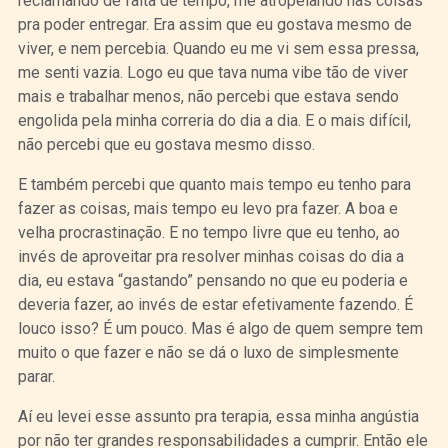
reclamando de falta de tempo, me atropelando nas coisas
pra poder entregar. Era assim que eu gostava mesmo de
viver, e nem percebia. Quando eu me vi sem essa pressa,
me senti vazia. Logo eu que tava numa vibe tão de viver
mais e trabalhar menos, não percebi que estava sendo
engolida pela minha correria do dia a dia. E o mais difícil,
não percebi que eu gostava mesmo disso.
E também percebi que quanto mais tempo eu tenho para
fazer as coisas, mais tempo eu levo pra fazer. A boa e
velha procrastinação. E no tempo livre que eu tenho, ao
invés de aproveitar pra resolver minhas coisas do dia a
dia, eu estava “gastando” pensando no que eu poderia e
deveria fazer, ao invés de estar efetivamente fazendo. É
louco isso? É um pouco. Mas é algo de quem sempre tem
muito o que fazer e não se dá o luxo de simplesmente
parar.
Aí eu levei esse assunto pra terapia, essa minha angústia
por não ter grandes responsabilidades a cumprir. Então ele