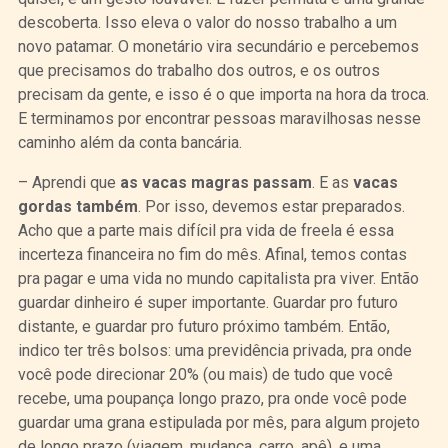
descoberta. Isso eleva o valor do nosso trabalho a um
novo patamar. O monetário vira secundário e percebemos
que precisamos do trabalho dos outros, e os outros
precisam da gente, e isso é o que importa na hora da troca.
E terminamos por encontrar pessoas maravilhosas nesse
caminho além da conta bancária.
– Aprendi que
as vacas magras passam
. E as
vacas
gordas também
. Por isso, devemos estar preparados.
Acho que a parte mais difícil pra vida de freela é essa
incerteza financeira no fim do mês. Afinal, temos contas
pra pagar e uma vida no mundo capitalista pra viver. Então
guardar dinheiro é super importante. Guardar pro futuro
distante, e guardar pro futuro próximo também. Então,
indico ter três bolsos: uma previdência privada, pra onde
você pode direcionar 20% (ou mais) de tudo que você
recebe, uma poupança longo prazo, pra onde você pode
guardar uma grana estipulada por mês, para algum projeto
de longo prazo (viagem, mudança, carro, apê), e uma