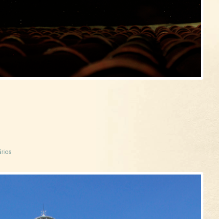
Curtir
Tweet
rios