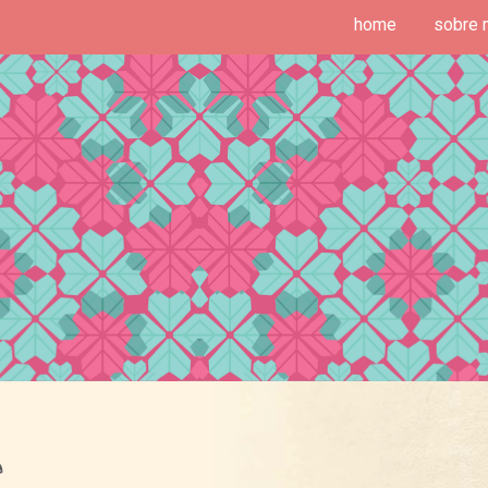
home
sobre 
deias de Fim de Semana
a