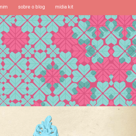
mim
sobre o blog
mídia kit