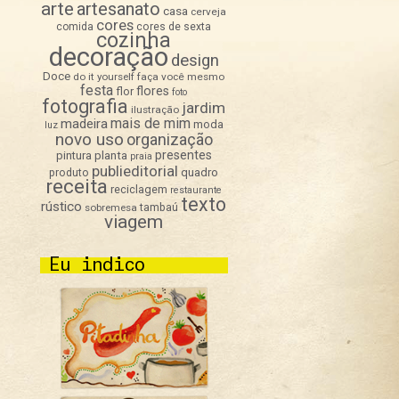
arte
artesanato
casa
cerveja
cores
comida
cores de sexta
cozinha
decoração
design
Doce
do it yourself
faça você mesmo
festa
flores
flor
foto
fotografia
jardim
ilustração
mais de mim
madeira
moda
luz
novo uso
organização
presentes
pintura
planta
praia
publieditorial
quadro
produto
receita
reciclagem
restaurante
texto
rústico
sobremesa
tambaú
viagem
Eu indico