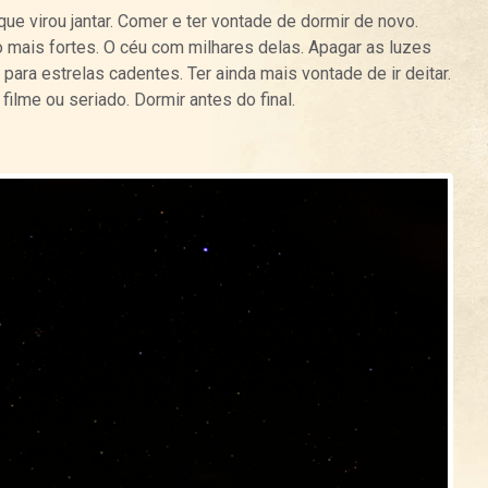
ue virou jantar. Comer e ter vontade de dormir de novo.
o mais fortes. O céu com milhares delas. Apagar as luzes
para estrelas cadentes. Ter ainda mais vontade de ir deitar.
filme ou seriado. Dormir antes do final.