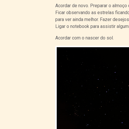
Acordar de novo. Preparar o almoço q
Ficar observando as estrelas ficand
para ver ainda melhor. Fazer desejos 
Ligar o notebook para assistir algum 
Acordar com o nascer do sol.