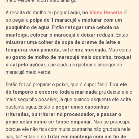
meio verde e ficou muito amargo.
A receita do molho eu peguei
aqui, no
Vídeo Receita
. É
só pegar a
polpa de 1 maracujá
e
misturar com um
pouquinho de água
. Então
refogar uma cebola na
manteiga, colocar o maracujá e deixar reduzir
. Então
misutrar uma colher de sopa de creme de leite e
temperar com pimenta, sal e noz moscada.
Mas como
eu
gosto de molho de maracujá mais docinho, troquei
o sal pelo açúcar,
que ajudou a quebrar o amargor do
maracujá meio verde.
Então foi só preparar o peixe, que é super fácil.
Tira ele
do tempero e escorre toda a marinada
, pra deixar ele o
mais sequinho possível, já que quando esquenta ele solta
bastante água. Então é
pegar umas castanhas
trituradas, ou triturar no processador, e passar o
peixe nelas como se fosse empanar
. Não se preocupe
porque ele não fica com muita castranha não grudada nele
não, tá? Então é só
fritar em manteiga com um fio de