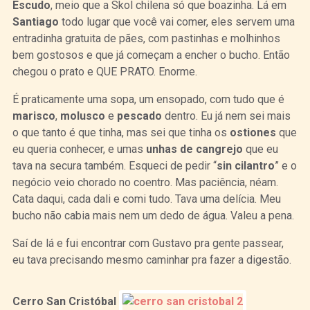
Escudo
, meio que a Skol chilena só que boazinha. Lá em
Santiago
todo lugar que você vai comer, eles servem uma
entradinha gratuita de pães, com pastinhas e molhinhos
bem gostosos e que já começam a encher o bucho. Então
chegou o prato e QUE PRATO. Enorme.
É praticamente uma sopa, um ensopado, com tudo que é
marisco
,
molusco
e
pescado
dentro. Eu já nem sei mais
o que tanto é que tinha, mas sei que tinha os
ostiones
que
eu queria conhecer, e umas
unhas de cangrejo
que eu
tava na secura também. Esqueci de pedir “
sin cilantro
” e o
negócio veio chorado no coentro. Mas paciência, néam.
Cata daqui, cada dali e comi tudo. Tava uma delícia. Meu
bucho não cabia mais nem um dedo de água. Valeu a pena.
Saí de lá e fui encontrar com Gustavo pra gente passear,
eu tava precisando mesmo caminhar pra fazer a digestão.
Cerro San Cristóbal