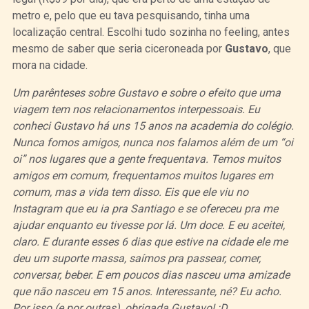
metro e, pelo que eu tava pesquisando, tinha uma
localização central. Escolhi tudo sozinha no feeling, antes
mesmo de saber que seria ciceroneada por
Gustavo
, que
mora na cidade.
Um parênteses sobre Gustavo e sobre o efeito que uma
viagem tem nos relacionamentos interpessoais. Eu
conheci Gustavo há uns 15 anos na academia do colégio.
Nunca fomos amigos, nunca nos falamos além de um “oi
oi” nos lugares que a gente frequentava. Temos muitos
amigos em comum, frequentamos muitos lugares em
comum, mas a vida tem disso. Eis que ele viu no
Instagram que eu ia pra Santiago e se ofereceu pra me
ajudar enquanto eu tivesse por lá. Um doce. E eu aceitei,
claro. E durante esses 6 dias que estive na cidade ele me
deu um suporte massa, saímos pra passear, comer,
conversar, beber. E em poucos dias nasceu uma amizade
que não nasceu em 15 anos. Interessante, né? Eu acho.
Por isso (e por outras), obrigada Gustavo! :D