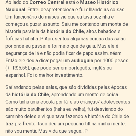
Ao lado do
Correo Central
está o
Museo Histórico
Nacional
. Entrei despretenciosa e fui olhando as coisas.
Um funcionário do museu viu que eu tava sozinha e
começou a puxar assunto. Saiu me contando um monte de
história paralela da
história do Chile
, altos babados e
fofocas hahaha :P Apresentou algumas coisas das salas
por onde eu passei e foi meio que de guia. Mas ele é
segurança de lá e não podia ficar de papo assim, néam.
Então ele deu a dica: pegar um
audioguia
por 1000 pesos
(+- R$5,55), que pode ser em português, inglês ou
espanhol. Foi o melhor investimento.
Saí andando pelas salas, que são divididas pelas épocas
da
história do Chile
, aprendendo um monte de coisa.
Como tinha uma escola por lá, e as crianças/ adolescentes
são muito barulhentos (haha eu velha), fui desviando do
caminho deles e vi que tava fazendo a história do Chile de
traz pra frente. Isso deu um pequeno tilt na minha mente,
não vou mentir. Mas vida que segue. :P