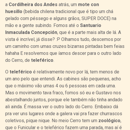
a
Cordilheira dos Andes
atrás, um
mote con
huesillo
(bebida chilena tradicional que é tipo um chá
gelado com péssego e alguns grãos, SUPER DOCE) na
mão e a gente subindo. Fomos até o
Santuario
Inmaculada Concepción
, que é a parte mais alta de lá. A
vista é incrível, já disse? :P Olhamos tudo, descemos por
um caminho com umas cruzes bizarras pintadas bem feias
hahaha E resolvemos que íamos descer para o outro lado
do Cerro, de
teleférico
.
O
teleférico
é relativamente novo por lá, tem menos de
um ano pelo que entendi. As cabines são pequenas, acho
que o máximo vão umas 4 ou 6 pessoas em cada uma.
Mas o movimento tava fraco, fomos só eu e Gustavo nos
abestalhando juntos, porque ele também não tinha andado
ali ainda. É massa ver o outro lado do Cerro. Embaixo dá
pra ver uns lugares onde a galera vai pra fazer churrascos
coletivos, pique nique. No meio Cerro tem um
zoológico
,
que o Funicular e o teleférico fazem uma parada, mas aí é