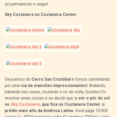
só permanecer e seguir.
Sky Costanera no Costanera Center
Descemos do
Cerro San Cristóbal
e fomos caminhando
por uma
rua de mansões impressionantes
! Andando,
babando nas casas, cruzando o rio de volta, Gustavo foi
resolver umas coisas e eu decidi que ia
ver o pôr do sol
no
Sky Costanera
, que fica no Costanera Center
,
o
prédio mais alto da América Latina
. Você paga 10.000
pesos (+- R$55 reais) pra subir 62 andares (300m) e tem