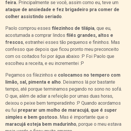
feira.
Principalmente se você, assim como eu, teve um
ataque de ansiedade e fez brigadeiro pra comer de
colher assistindo seriado
.
Paolo comprou esses
filezinhos de tilápia
, que eu,
acostumada a comprar lindos
filés grandes, altos e
frescos
, estranhei esses tão pequenos e fininhos. Mas
confesso que depois que ficou pronto meu preconceito
com os coitados foi por água abaixo :P Foi Paolo que
escolheu a receita, e eu incrementei :P
Pegamos os filezinhos e
colocamos no tempero com
limão, sal, pimenta e alho
. Deixamos lá por bastante
tempo, até porque terminamos pegando no sono no sofá.
O que, além de adiar a refeição por umas duas horas,
deixou o peixe bem temperadinho :P Quando acordamos
eu fui
preparar um molho de maracujá
,
que é super
simples e bem gostoso.
Mas é importante que o
maracujá esteja bem madurinho
, porque o meu estava