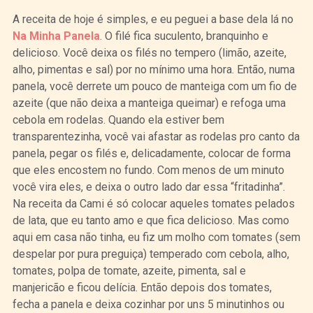
A receita de hoje é simples, e eu peguei a base dela lá no
Na Minha Panela
. O filé fica suculento, branquinho e
delicioso. Você deixa os filés no tempero (limão, azeite,
alho, pimentas e sal) por no mínimo uma hora. Então, numa
panela, você derrete um pouco de manteiga com um fio de
azeite (que não deixa a manteiga queimar) e refoga uma
cebola em rodelas. Quando ela estiver bem
transparentezinha, você vai afastar as rodelas pro canto da
panela, pegar os filés e, delicadamente, colocar de forma
que eles encostem no fundo. Com menos de um minuto
você vira eles, e deixa o outro lado dar essa “fritadinha”.
Na receita da Cami é só colocar aqueles tomates pelados
de lata, que eu tanto amo e que fica delicioso. Mas como
aqui em casa não tinha, eu fiz um molho com tomates (sem
despelar por pura preguiça) temperado com cebola, alho,
tomates, polpa de tomate, azeite, pimenta, sal e
manjericão e ficou delícia. Então depois dos tomates,
fecha a panela e deixa cozinhar por uns 5 minutinhos ou