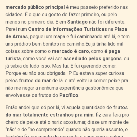
mercado público principal
é meu passeio preferido nas
cidades. É o que eu gosto de fazer primeiro, ou pelo
menos no primeiro dia. E em
Santiago
não foi diferente.
Parei num
Centro de Informações Turísticas
na
Plaza
de Armas
, peguei um mapa e fui caminhando até lá, e tem
uns prédios bem bonitos no caminho.Eu já tinha lido mil
coisas sobre como o
mercado é caro
, como
é pega
turista
, como você vai ser
assediado pelos garçons
, eu
já sabia de tudo isso. Mas fui. E fui querendo comer.
Porque eu não sou obrigada. :P Eu estava super curiosa
pelos
frutos do mar
de lá, e até voltei a comer peixe pra
não me negar a nenhuma experiência gastronômica que
envolvesse os frutos do
Pacífico
.
Então andei que só por lá, vi aquela quantidade de
frutos
do mar totalmente estranhos pra mim
, fiz cara feia pro
cheiro de peixe até o nariz acostumar, disse um monte de
“não” e de “no compreendo” quando não queria assunto, e
também fiz um monte de pergunta e papo com a galera