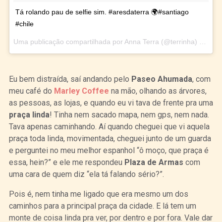
Tá rolando pau de selfie sim. #aresdaterra 🌍#santiago
#chile
Uma publicação compartilhada por Anna Terra (@terrinha) em
Mar
Eu bem distraída, saí andando pelo
Paseo Ahumada
, com
meu café do
Marley Coffee
na mão, olhando as árvores,
as pessoas, as lojas, e quando eu vi tava de frente pra uma
praça linda
! Tinha nem sacado mapa, nem gps, nem nada.
Tava apenas caminhando. Aí quando cheguei que vi aquela
praça toda linda, movimentada, cheguei junto de um guarda
e perguntei no meu melhor espanhol “ô moço, que praça é
essa, hein?” e ele me respondeu
Plaza de Armas
com
uma cara de quem diz “ela tá falando sério?”.
Pois é, nem tinha me ligado que era mesmo um dos
caminhos para a principal praça da cidade. E lá tem um
monte de coisa linda pra ver, por dentro e por fora. Vale dar