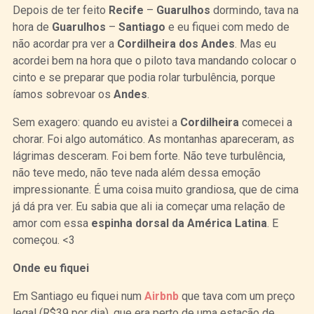
Depois de ter feito
Recife
–
Guarulhos
dormindo, tava na
hora de
Guarulhos
–
Santiago
e eu fiquei com medo de
não acordar pra ver a
Cordilheira dos Andes
. Mas eu
acordei bem na hora que o piloto tava mandando colocar o
cinto e se preparar que podia rolar turbulência, porque
íamos sobrevoar os
Andes
.
Sem exagero: quando eu avistei a
Cordilheira
comecei a
chorar. Foi algo automático. As montanhas apareceram, as
lágrimas desceram. Foi bem forte. Não teve turbulência,
não teve medo, não teve nada além dessa emoção
impressionante. É uma coisa muito grandiosa, que de cima
já dá pra ver. Eu sabia que ali ia começar uma relação de
amor com essa
espinha dorsal da América Latina
. E
começou. <3
Onde eu fiquei
Em Santiago eu fiquei num
Airbnb
que tava com um preço
legal (R$39 por dia), que era perto de uma estação de