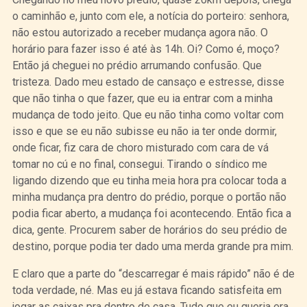
o caminhão e, junto com ele, a notícia do porteiro: senhora,
não estou autorizado a receber mudança agora não. O
horário para fazer isso é até às 14h. Oi? Como é, moço?
Então já cheguei no prédio arrumando confusão. Que
tristeza. Dado meu estado de cansaço e estresse, disse
que não tinha o que fazer, que eu ia entrar com a minha
mudança de todo jeito. Que eu não tinha como voltar com
isso e que se eu não subisse eu não ia ter onde dormir,
onde ficar, fiz cara de choro misturado com cara de vá
tomar no cú e no final, consegui. Tirando o síndico me
ligando dizendo que eu tinha meia hora pra colocar toda a
minha mudança pra dentro do prédio, porque o portão não
podia ficar aberto, a mudança foi acontecendo. Então fica a
dica, gente. Procurem saber de horários do seu prédio de
destino, porque podia ter dado uma merda grande pra mim.
E claro que a parte do “descarregar é mais rápido” não é de
toda verdade, né. Mas eu já estava ficando satisfeita em
jogar as caixas pra dentro de casa. Tudo que eu queria era