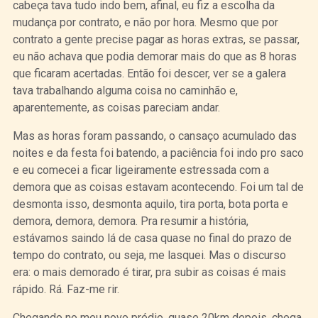
cabeça tava tudo indo bem, afinal, eu fiz a escolha da
mudança por contrato, e não por hora. Mesmo que por
contrato a gente precise pagar as horas extras, se passar,
eu não achava que podia demorar mais do que as 8 horas
que ficaram acertadas. Então foi descer, ver se a galera
tava trabalhando alguma coisa no caminhão e,
aparentemente, as coisas pareciam andar.
Mas as horas foram passando, o cansaço acumulado das
noites e da festa foi batendo, a paciência foi indo pro saco
e eu comecei a ficar ligeiramente estressada com a
demora que as coisas estavam acontecendo. Foi um tal de
desmonta isso, desmonta aquilo, tira porta, bota porta e
demora, demora, demora. Pra resumir a história,
estávamos saindo lá de casa quase no final do prazo de
tempo do contrato, ou seja, me lasquei. Mas o discurso
era: o mais demorado é tirar, pra subir as coisas é mais
rápido. Rá. Faz-me rir.
Chegando no meu novo prédio, quase 20km depois, chega