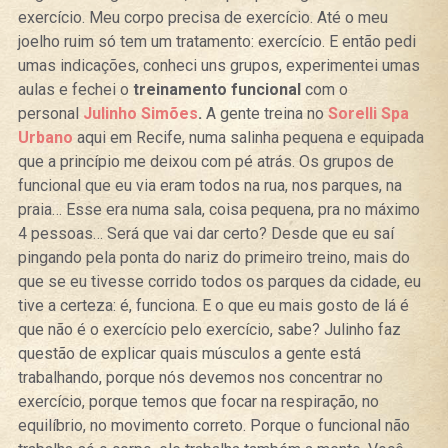
exercício. Meu corpo precisa de exercício. Até o meu
joelho ruim só tem um tratamento: exercício. E então pedi
umas indicações, conheci uns grupos, experimentei umas
aulas e fechei o
treinamento funcional
com o
personal
Julinho Simões
.
A gente treina no
Sorelli Spa
Urbano
aqui em Recife, numa salinha pequena e equipada
que a princípio me deixou com pé atrás. Os grupos de
funcional que eu via eram todos na rua, nos parques, na
praia… Esse era numa sala, coisa pequena, pra no máximo
4 pessoas… Será que vai dar certo? Desde que eu saí
pingando pela ponta do nariz do primeiro treino, mais do
que se eu tivesse corrido todos os parques da cidade, eu
tive a certeza: é, funciona. E o que eu mais gosto de lá é
que não é o exercício pelo exercício, sabe? Julinho faz
questão de explicar quais músculos a gente está
trabalhando, porque nós devemos nos concentrar no
exercício, porque temos que focar na respiração, no
equilíbrio, no movimento correto. Porque o funcional não