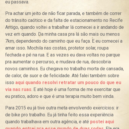
eu passava.
Pra achar um jeito de não ficar parada, e também de correr
do trânsito caótico e da falta de estacionamento no Recife
Antigo, quando voltei a trabalhar lá comecei a ir andando de
vez em quando. Da minha casa pra lá são mais ou menos
7km, dependendo do caminho que eu faça. E eu comecei a
amar isso. Mochila nas costas, protetor solar, roupa
fechada e pé na rua. E as vezes eu dava voltas no parque
pra aumentar o percurso, e mudava de rua, descobria
novos caminhos. Eu chegava no trabalho morta de cansada,
de calor, de suor e de felicidade. Até falei também sobre
isso
aqui quando resolvi retratar um pouco do que eu
via nas ruas
. E até hoje é uma forma de me exercitar que
eu pratico, adoro e que é uma terapia muito bem vinda.
Para 2015 eu já tive outra meta envolvendo exercícios: ir
de bike pro trabalho. Eu já tinha feito essa experiência
quando trabalhava em outra agência, e até
postei aqui
quando entrei pra esse mundo de duas rodas
. Ela era