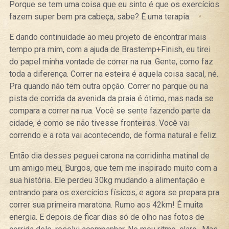
Porque se tem uma coisa que eu sinto é que os exercícios
fazem super bem pra cabeça, sabe? É uma terapia.
E dando continuidade ao meu projeto de encontrar mais
tempo pra mim, com a ajuda de Brastemp+Finish, eu tirei
do papel minha vontade de correr na rua. Gente, como faz
toda a diferença. Correr na esteira é aquela coisa sacal, né.
Pra quando não tem outra opção. Correr no parque ou na
pista de corrida da avenida da praia é ótimo, mas nada se
compara a correr na rua. Você se sente fazendo parte da
cidade, é como se não tivesse fronteiras. Você vai
correndo e a rota vai acontecendo, de forma natural e feliz.
Então dia desses peguei carona na corridinha matinal de
um amigo meu, Burgos, que tem me inspirado muito com a
sua história. Ele perdeu 30kg mudando a alimentação e
entrando para os exercícios físicos, e agora se prepara pra
correr sua primeira maratona. Rumo aos 42km! É muita
energia. E depois de ficar dias só de olho nas fotos de