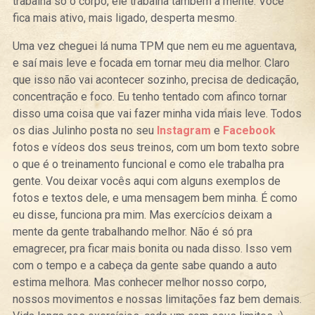
trabalha só o corpo, ele trabalha também a mente. Você
fica mais ativo, mais ligado, desperta mesmo.
Uma vez cheguei lá numa TPM que nem eu me aguentava,
e saí mais leve e focada em tornar meu dia melhor. Claro
que isso não vai acontecer sozinho, precisa de dedicação,
concentração e foco. Eu tenho tentado com afinco tornar
disso uma coisa que vai fazer minha vida mais leve. Todos
os dias Julinho posta no seu
Instagram
e
Facebook
fotos e vídeos dos seus treinos, com um bom texto sobre
o que é o treinamento funcional e como ele trabalha pra
gente. Vou deixar vocês aqui com alguns exemplos de
fotos e textos dele, e uma mensagem bem minha. É como
eu disse, funciona pra mim. Mas exercícios deixam a
mente da gente trabalhando melhor. Não é só pra
emagrecer, pra ficar mais bonita ou nada disso. Isso vem
com o tempo e a cabeça da gente sabe quando a auto
estima melhora. Mas conhecer melhor nosso corpo,
nossos movimentos e nossas limitações faz bem demais.