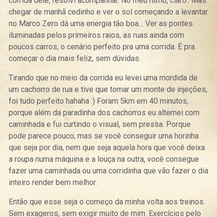
corrida dele, resolvi acompanhar. No meu ritmo, claro.. Mas
chegar de manhã cedinho e ver o sol começando a levantar
no Marco Zero dá uma energia tão boa… Ver as pontes
iluminadas pelos primeiros raios, as ruas ainda com
poucos carros, o cenário perfeito pra uma corrida. É pra
começar o dia mais feliz, sem dúvidas.
Tirando que no meio da corrida eu levei uma mordida de
um cachorro de rua e tive que tomar um monte de injeções,
foi tudo perfeito hahaha :) Foram 5km em 40 minutos,
porque além da paradinha dos cachorros eu alternei com
caminhada e fui curtindo o visual, sem pressa. Porque
pode parece pouco, mas se você conseguir uma horinha
que seja por dia, nem que seja aquela hora que você deixa
a roupa numa máquina e a louça na outra, você consegue
fazer uma caminhada ou uma corridinha que vão fazer o dia
inteiro render bem melhor.
Então que esse seja o começo da minha volta aos treinos.
Sem exageros, sem exigir muito de mim. Exercícios pelo