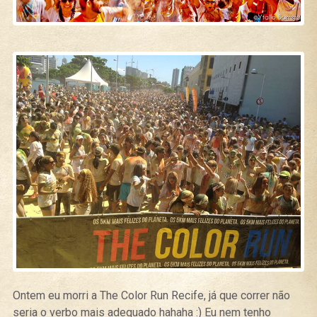
Ontem eu morri a The Color Run Recife, já que correr não
seria o verbo mais adequado hahaha :) Eu nem tenho