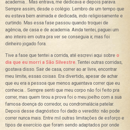
academia… Mas entrava, me dedicava e depois parava.
Sempre assim, desde o colégio. Lembro de um tempo que
eu estava bem animada e dedicada, indo religiosamente e
curtindo. Mas essa fase passou quando troquei de
agência, de casa e de academia. Ainda tentei, paguei um
ano inteiro em outra pra ver se conseguia ir, mas foi
dinheiro jogado fora.
Tive a fase que tentei a corrida, até escrevi aqui sobre
o
dia que eu morri a São Silvestre
. Tentei outras corridas,
gostava disso. Sair de casa, correr ao ar livre, encontrar
meu limite, essas coisas. Era divertido, apesar de achar
que eu era a pessoa que menos aguentava correr que eu
conhecia… Sempre senti que meu corpo não foi feito pra
correr, mas quem tirou a prova foi o meu joelho com a sua
famosa doença do corredor, ou condromalácia patelar.
Depois desse diagnóstico foi dado o veredito: não pode
correr nunca mais. Entre mil outras limitações de esforço e
tipos de exercício que foram sendo adaptados por onde