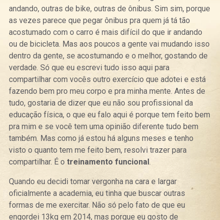
andando, outras de bike, outras de ônibus. Sim sim, porque
as vezes parece que pegar ônibus pra quem já tá tão
acostumado com o carro é mais difícil do que ir andando
ou de bicicleta. Mas aos poucos a gente vai mudando isso
dentro da gente, se acostumando e o melhor, gostando de
verdade. Só que eu escrevi tudo isso aqui para
compartilhar com vocês outro exercício que adotei e está
fazendo bem pro meu corpo e pra minha mente. Antes de
tudo, gostaria de dizer que eu não sou profissional da
educação física, o que eu falo aqui é porque tem feito bem
pra mim e se você tem uma opinião diferente tudo bem
também. Mas como já estou há alguns meses e tenho
visto o quanto tem me feito bem, resolvi trazer para
compartilhar. É o
treinamento funcional
.
Quando eu decidi tomar vergonha na cara e largar
oficialmente a academia, eu tinha que buscar outras
formas de me exercitar. Não só pelo fato de que eu
engordei 13kg em 2014, mas porque eu gosto de